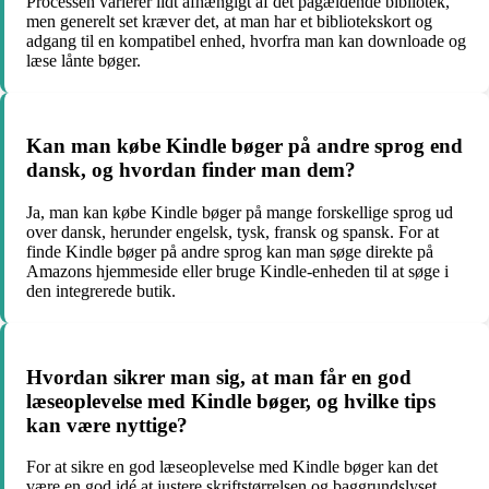
Processen varierer lidt afhængigt af det pågældende bibliotek,
men generelt set kræver det, at man har et bibliotekskort og
adgang til en kompatibel enhed, hvorfra man kan downloade og
læse lånte bøger.
Kan man købe Kindle bøger på andre sprog end
dansk, og hvordan finder man dem?
Ja, man kan købe Kindle bøger på mange forskellige sprog ud
over dansk, herunder engelsk, tysk, fransk og spansk. For at
finde Kindle bøger på andre sprog kan man søge direkte på
Amazons hjemmeside eller bruge Kindle-enheden til at søge i
den integrerede butik.
Hvordan sikrer man sig, at man får en god
læseoplevelse med Kindle bøger, og hvilke tips
kan være nyttige?
For at sikre en god læseoplevelse med Kindle bøger kan det
være en god idé at justere skriftstørrelsen og baggrundslyset