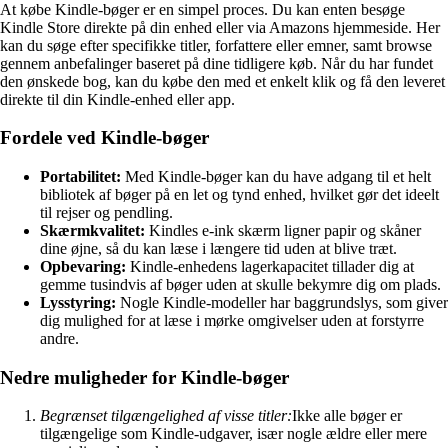
At købe Kindle-bøger er en simpel proces. Du kan enten besøge
Kindle Store direkte på din enhed eller via Amazons hjemmeside. Her
kan du søge efter specifikke titler, forfattere eller emner, samt browse
gennem anbefalinger baseret på dine tidligere køb. Når du har fundet
den ønskede bog, kan du købe den med et enkelt klik og få den leveret
direkte til din Kindle-enhed eller app.
Fordele ved Kindle-bøger
Portabilitet:
Med Kindle-bøger kan du have adgang til et helt
bibliotek af bøger på en let og tynd enhed, hvilket gør det ideelt
til rejser og pendling.
Skærmkvalitet:
Kindles e-ink skærm ligner papir og skåner
dine øjne, så du kan læse i længere tid uden at blive træt.
Opbevaring:
Kindle-enhedens lagerkapacitet tillader dig at
gemme tusindvis af bøger uden at skulle bekymre dig om plads.
Lysstyring:
Nogle Kindle-modeller har baggrundslys, som giver
dig mulighed for at læse i mørke omgivelser uden at forstyrre
andre.
Nedre muligheder for Kindle-bøger
Begrænset tilgængelighed af visse titler:
Ikke alle bøger er
tilgængelige som Kindle-udgaver, især nogle ældre eller mere