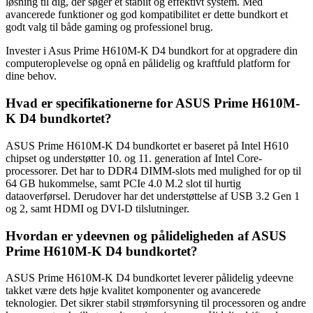
løsning til dig, der søger et stabilt og effektivt system. Med
avancerede funktioner og god kompatibilitet er dette bundkort et
godt valg til både gaming og professionel brug.
Invester i Asus Prime H610M-K D4 bundkort for at opgradere din
computeroplevelse og opnå en pålidelig og kraftfuld platform for
dine behov.
Hvad er specifikationerne for ASUS Prime H610M-
K D4 bundkortet?
ASUS Prime H610M-K D4 bundkortet er baseret på Intel H610
chipset og understøtter 10. og 11. generation af Intel Core-
processorer. Det har to DDR4 DIMM-slots med mulighed for op til
64 GB hukommelse, samt PCIe 4.0 M.2 slot til hurtig
dataoverførsel. Derudover har det understøttelse af USB 3.2 Gen 1
og 2, samt HDMI og DVI-D tilslutninger.
Hvordan er ydeevnen og pålideligheden af ASUS
Prime H610M-K D4 bundkortet?
ASUS Prime H610M-K D4 bundkortet leverer pålidelig ydeevne
takket være dets høje kvalitet komponenter og avancerede
teknologier. Det sikrer stabil strømforsyning til processoren og andre