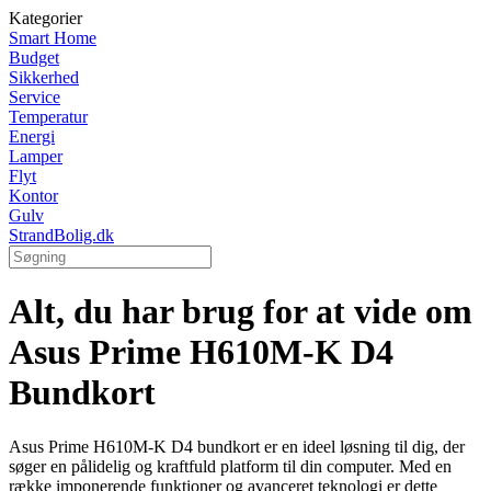
Kategorier
Smart Home
Budget
Sikkerhed
Service
Temperatur
Energi
Lamper
Flyt
Kontor
Gulv
StrandBolig.dk
Alt, du har brug for at vide om
Asus Prime H610M-K D4
Bundkort
Asus Prime H610M-K D4 bundkort er en ideel løsning til dig, der
søger en pålidelig og kraftfuld platform til din computer. Med en
række imponerende funktioner og avanceret teknologi er dette