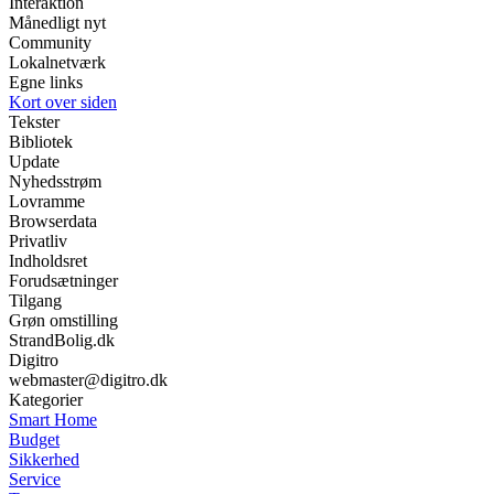
Interaktion
Månedligt nyt
Community
Lokalnetværk
Egne links
Kort over siden
Tekster
Bibliotek
Update
Nyhedsstrøm
Lovramme
Browserdata
Privatliv
Indholdsret
Forudsætninger
Tilgang
Grøn omstilling
StrandBolig.dk
Digitro
webmaster@digitro.dk
Kategorier
Smart Home
Budget
Sikkerhed
Service