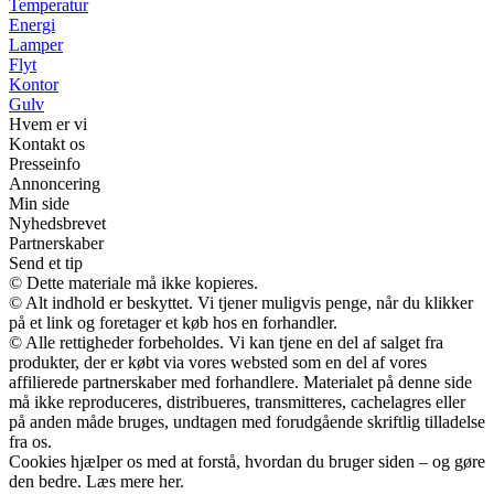
Temperatur
Energi
Lamper
Flyt
Kontor
Gulv
Hvem er vi
Kontakt os
Presseinfo
Annoncering
Min side
Nyhedsbrevet
Partnerskaber
Send et tip
© Dette materiale må ikke kopieres.
© Alt indhold er beskyttet. Vi tjener muligvis penge, når du klikker
på et link og foretager et køb hos en forhandler.
© Alle rettigheder forbeholdes. Vi kan tjene en del af salget fra
produkter, der er købt via vores websted som en del af vores
affilierede partnerskaber med forhandlere. Materialet på denne side
må ikke reproduceres, distribueres, transmitteres, cachelagres eller
på anden måde bruges, undtagen med forudgående skriftlig tilladelse
fra os.
Cookies hjælper os med at forstå, hvordan du bruger siden – og gøre
den bedre. Læs mere her.