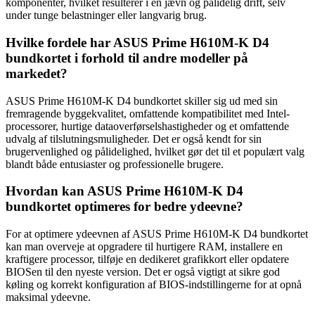
komponenter, hvilket resulterer i en jævn og pålidelig drift, selv
under tunge belastninger eller langvarig brug.
Hvilke fordele har ASUS Prime H610M-K D4
bundkortet i forhold til andre modeller på
markedet?
ASUS Prime H610M-K D4 bundkortet skiller sig ud med sin
fremragende byggekvalitet, omfattende kompatibilitet med Intel-
processorer, hurtige dataoverførselshastigheder og et omfattende
udvalg af tilslutningsmuligheder. Det er også kendt for sin
brugervenlighed og pålidelighed, hvilket gør det til et populært valg
blandt både entusiaster og professionelle brugere.
Hvordan kan ASUS Prime H610M-K D4
bundkortet optimeres for bedre ydeevne?
For at optimere ydeevnen af ASUS Prime H610M-K D4 bundkortet
kan man overveje at opgradere til hurtigere RAM, installere en
kraftigere processor, tilføje en dedikeret grafikkort eller opdatere
BIOSen til den nyeste version. Det er også vigtigt at sikre god
køling og korrekt konfiguration af BIOS-indstillingerne for at opnå
maksimal ydeevne.