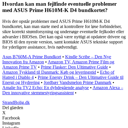
Hvordan kan man fejlfinde eventuelle problemer
med ASUS Prime H610M-K D4 bundkortet?
Hvis der opstår problemer med ASUS Prime H610M-K D4
bundkortet, kan man starte med at kontrollere for løse forbindelser,
sikre korrekt strømforsyning og undersøge eventuelle fejlkoder eller
advarsler i BIOSen. Det kan også være nyttigt at opdatere drivere og
BIOS til den nyeste version, samt kontakte ASUS tekniske support
for yderligere assistance, hvis nødvendigt.
Asus B760M-A Prime Bundkort
•
Kindle Scribe – Den Nye
Innovation fra Amazon
•
Amazon TV, Amazon Prime Film og
Amazon Prime TV
•
Prime Flasker: Den Ultimative Guide
•
Amazon Tyskland til Danmark: Køb og leveringstid
•
Echo of
Hatred i Diablo 4
•
Prime Energy Drink – Den Ultimative Guide til
Energi og Hydrering
•
Jordbær Vandsmelon Prime Danmark
•
Amalie fra TV2 Echo: En dybdegående analyse
•
Amazon Alexa –
Den innovative stemmestyringsassistent
•
StrandBolig.dk
Del glæden
X
Facebook
Instagram