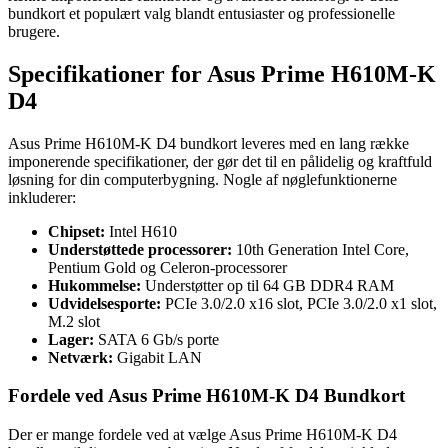
bundkort et populært valg blandt entusiaster og professionelle
brugere.
Specifikationer for Asus Prime H610M-K
D4
Asus Prime H610M-K D4 bundkort leveres med en lang række
imponerende specifikationer, der gør det til en pålidelig og kraftfuld
løsning for din computerbygning. Nogle af nøglefunktionerne
inkluderer:
Chipset:
Intel H610
Understøttede processorer:
10th Generation Intel Core,
Pentium Gold og Celeron-processorer
Hukommelse:
Understøtter op til 64 GB DDR4 RAM
Udvidelsesporte:
PCIe 3.0/2.0 x16 slot, PCIe 3.0/2.0 x1 slot,
M.2 slot
Lager:
SATA 6 Gb/s porte
Netværk:
Gigabit LAN
Fordele ved Asus Prime H610M-K D4 Bundkort
Der er mange fordele ved at vælge Asus Prime H610M-K D4