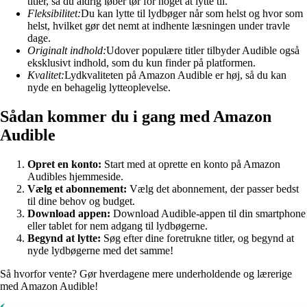
titler, så du aldrig løber tør for noget at lytte til.
Fleksibilitet:
Du kan lytte til lydbøger når som helst og hvor som
helst, hvilket gør det nemt at indhente læsningen under travle
dage.
Originalt indhold:
Udover populære titler tilbyder Audible også
eksklusivt indhold, som du kun finder på platformen.
Kvalitet:
Lydkvaliteten på Amazon Audible er høj, så du kan
nyde en behagelig lytteoplevelse.
Sådan kommer du i gang med Amazon
Audible
Opret en konto:
Start med at oprette en konto på Amazon
Audibles hjemmeside.
Vælg et abonnement:
Vælg det abonnement, der passer bedst
til dine behov og budget.
Download appen:
Download Audible-appen til din smartphone
eller tablet for nem adgang til lydbøgerne.
Begynd at lytte:
Søg efter dine foretrukne titler, og begynd at
nyde lydbøgerne med det samme!
Så hvorfor vente? Gør hverdagene mere underholdende og lærerige
med Amazon Audible!