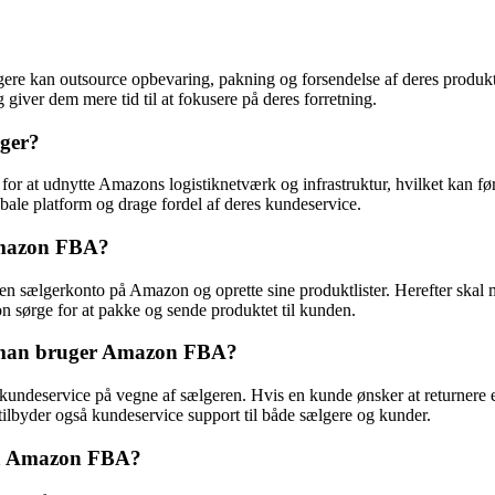
ere kan outsource opbevaring, pakning og forsendelse af deres produkt
 giver dem mere tid til at fokusere på deres forretning.
lger?
 at udnytte Amazons logistiknetværk og infrastruktur, hvilket kan føre
ale platform og drage fordel af deres kundeservice.
Amazon FBA?
sælgerkonto på Amazon og oprette sine produktlister. Herefter skal ma
 sørge for at pakke og sende produktet til kunden.
r man bruger Amazon FBA?
ndeservice på vegne af sælgeren. Hvis en kunde ønsker at returnere 
tilbyder også kundeservice support til både sælgere og kunder.
på Amazon FBA?