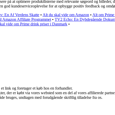
re på at optimere produktlisterne med relevante søgeord og billeder,
de en god kundeserviceoplevelse for at opbygge positiv feedback og om
: En Af Verdens Skatte
•
Alt du skal vide om Amazon
•
Alt om Prime
il Amazon Affiliate Programmet
•
TV2 Echo: En Dybdegående Dokum
skal vide om Prime drink priser i Danmark
•
 et link og foretager et køb hos en forhandler.
ukter, der er købt via vores websted som en del af vores affilierede par
åde bruges, undtagen med forudgående skriftlig tilladelse fra os.