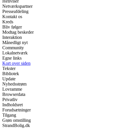
Henviser
Netværkspartner
Presseafdeling
Kontakt os
Kreds
Bliv følger
Modtag beskeder
Interaktion
Månedligt nyt
Community
Lokalnetværk
Egne links
Kort over siden
Tekster
Bibliotek
Update
Nyhedsstrøm
Lovramme
Browserdata
Privatliv
Indholdsret
Forudsætninger
Tilgang
Grøn omstilling
StrandBolig.dk