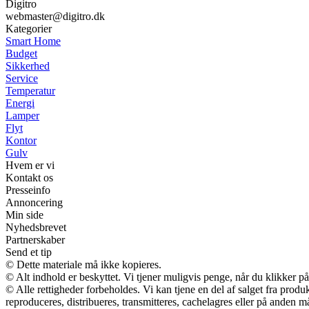
Digitro
webmaster@digitro.dk
Kategorier
Smart Home
Budget
Sikkerhed
Service
Temperatur
Energi
Lamper
Flyt
Kontor
Gulv
Hvem er vi
Kontakt os
Presseinfo
Annoncering
Min side
Nyhedsbrevet
Partnerskaber
Send et tip
© Dette materiale må ikke kopieres.
© Alt indhold er beskyttet. Vi tjener muligvis penge, når du klikker på
© Alle rettigheder forbeholdes. Vi kan tjene en del af salget fra prod
reproduceres, distribueres, transmitteres, cachelagres eller på anden m