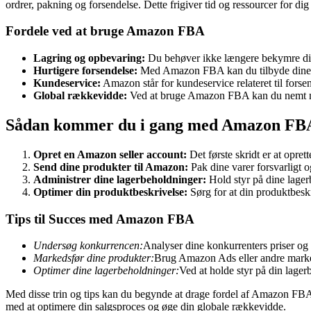
ordrer, pakning og forsendelse. Dette frigiver tid og ressourcer for d
Fordele ved at bruge Amazon FBA
Lagring og opbevaring:
Du behøver ikke længere bekymre dig 
Hurtigere forsendelse:
Med Amazon FBA kan du tilbyde dine k
Kundeservice:
Amazon står for kundeservice relateret til forsen
Global rækkevidde:
Ved at bruge Amazon FBA kan du nemt nå u
Sådan kommer du i gang med Amazon FB
Opret en Amazon seller account:
Det første skridt er at opr
Send dine produkter til Amazon:
Pak dine varer forsvarligt 
Administrer dine lagerbeholdninger:
Hold styr på dine lager
Optimer din produktbeskrivelse:
Sørg for at din produktbesk
Tips til Succes med Amazon FBA
Undersøg konkurrencen:
Analyser dine konkurrenters priser og p
Markedsfør dine produkter:
Brug Amazon Ads eller andre market
Optimer dine lagerbeholdninger:
Ved at holde styr på din lag
Med disse trin og tips kan du begynde at drage fordel af Amazon FBA
med at optimere din salgsproces og øge din globale rækkevidde.