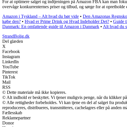
For at optimere salget og indtjeningen på Amazon FBA kan man fokuse
overvåge konkurrenternes priser og tilbud, og sørge for at oprethol
Amazon i Tyskland – Alt hvad du bør vide
•
Den Amazonas Regnskov
købe den?
•
Hvad er Prime Drink og Hvad Indeholder Det?
•
Guide t
Danmark: En omfattende guide til Amazon i Danmark
•
Alt hvad du 
StrandBolig.dk
Del glæden
X
Facebook
Instagram
LinkedIn
YouTube
Pinterest
TikTok
Mail
RSS
© Dette materiale må ikke kopieres.
© Alt indhold er beskyttet. Vi tjener muligvis penge, når du klikker på
© Alle rettigheder forbeholdes. Vi kan tjene en del af salget fra prod
reproduceres, distribueres, transmitteres, cachelagres eller på anden m
Fællesskab
Reklamepartner
Donor