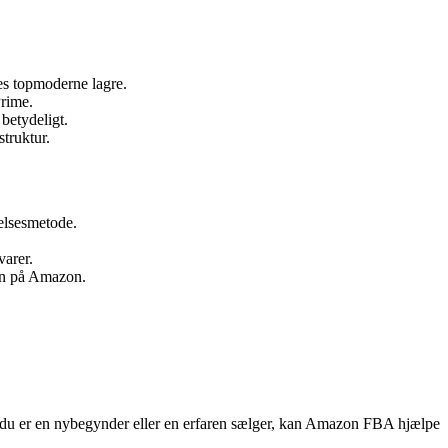
es topmoderne lagre.
rime.
 betydeligt.
truktur.
elsesmetode.
varer.
den på Amazon.
m du er en nybegynder eller en erfaren sælger, kan Amazon FBA hjælpe