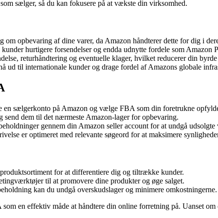
ig som sælger, så du kan fokusere på at vækste din virksomhed.
om opbevaring af dine varer, da Amazon håndterer dette for dig i der
under hurtigere forsendelser og endda udnytte fordele som Amazon P
delse, returhåndtering og eventuelle klager, hvilket reducerer din byrde
d til internationale kunder og drage fordel af Amazons globale infras
A
ette en sælgerkonto på Amazon og vælge FBA som din foretrukne opfyld
og send dem til det nærmeste Amazon-lager for opbevaring.
beholdninger gennem din Amazon seller account for at undgå udsolgte 
rivelse er optimeret med relevante søgeord for at maksimere synlighe
roduktsortiment for at differentiere dig og tiltrække kunder.
ingværktøjer til at promovere dine produkter og øge salget.
erbeholdning kan du undgå overskudslager og minimere omkostningerne.
 som en effektiv måde at håndtere din online forretning på. Uanset o