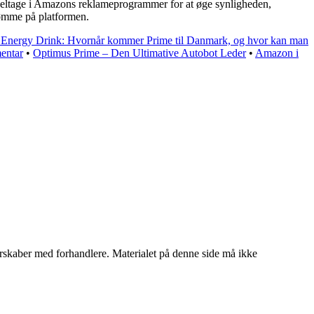
 deltage i Amazons reklameprogrammer for at øge synligheden,
dømme på platformen.
 Energy Drink: Hvornår kommer Prime til Danmark, og hvor kan man
entar
•
Optimus Prime – Den Ultimative Autobot Leder
•
Amazon i
tnerskaber med forhandlere. Materialet på denne side må ikke