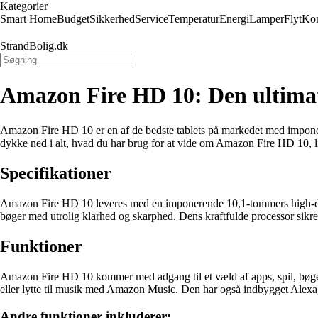
Kategorier
Smart Home
Budget
Sikkerhed
Service
Temperatur
Energi
Lamper
Flyt
Kon
StrandBolig.dk
Amazon Fire HD 10: Den ultimativ
Amazon Fire HD 10 er en af de bedste tablets på markedet med imponeren
dykke ned i alt, hvad du har brug for at vide om Amazon Fire HD 10, lige
Specifikationer
Amazon Fire HD 10 leveres med en imponerende 10,1-tommers high-defin
bøger med utrolig klarhed og skarphed. Dens kraftfulde processor sikre
Funktioner
Amazon Fire HD 10 kommer med adgang til et væld af apps, spil, bøg
eller lytte til musik med Amazon Music. Den har også indbygget Alexa,
Andre funktioner inkluderer: