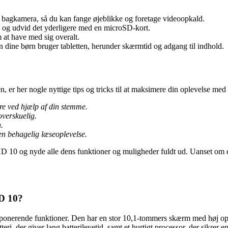
bagkamera, så du kan fange øjeblikke og foretage videoopkald.
 og udvid det yderligere med en microSD-kort.
at have med sig overalt.
ine børn bruger tabletten, herunder skærmtid og adgang til indhold.
 er her nogle nyttige tips og tricks til at maksimere din oplevelse med 
re ved hjælp af din stemme.
overskuelig.
.
 en behagelig læseoplevelse.
D 10 og nyde alle dens funktioner og muligheder fuldt ud. Uanset om du 
HD 10?
nerende funktioner. Den har en stor 10,1-tommers skærm med høj opløsn
tteri, der giver lang batterilevetid, samt et hurtigt processor, der sikre