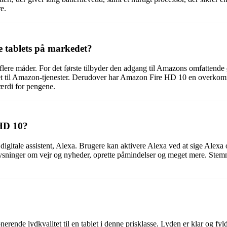
e.
e tablets på markedet?
 flere måder. For det første tilbyder den adgang til Amazons omfatte
ret til Amazon-tjenester. Derudover har Amazon Fire HD 10 en overkomme
værdi for pengene.
HD 10?
le assistent, Alexa. Brugere kan aktivere Alexa ved at sige Alexa og 
sninger om vejr og nyheder, oprette påmindelser og meget mere. Stemme
e lydkvalitet til en tablet i denne prisklasse. Lyden er klar og fyldig, 