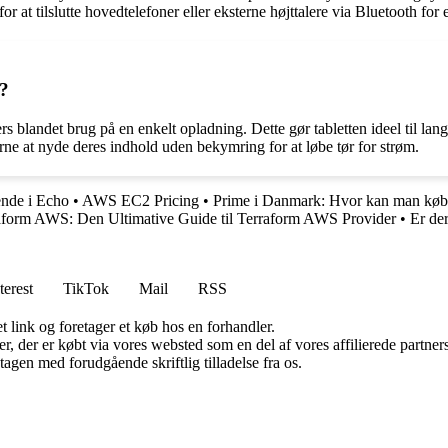
or at tilslutte hovedtelefoner eller eksterne højttalere via Bluetooth fo
0?
rs blandet brug på en enkelt opladning. Dette gør tabletten ideel til lan
rne at nyde deres indhold uden bekymring for at løbe tør for strøm.
nde i Echo
•
AWS EC2 Pricing
•
Prime i Danmark: Hvor kan man køb
aform AWS: Den Ultimative Guide til Terraform AWS Provider
•
Er der
terest
TikTok
Mail
RSS
t link og foretager et køb hos en forhandler.
ter, der er købt via vores websted som en del af vores affilierede partn
tagen med forudgående skriftlig tilladelse fra os.