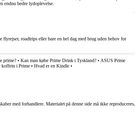
r en endnu bedre lydoplevelse.
ge flyrejser, roadtrips eller bare en hel dag med brug uden behov for
e prime?
•
Kan man købe Prime Drink i Tyskland?
•
ASUS Prime
 koffein i Prime
•
Hvad er en Kindle
•
erskaber med forhandlere. Materialet på denne side må ikke reproduceres,