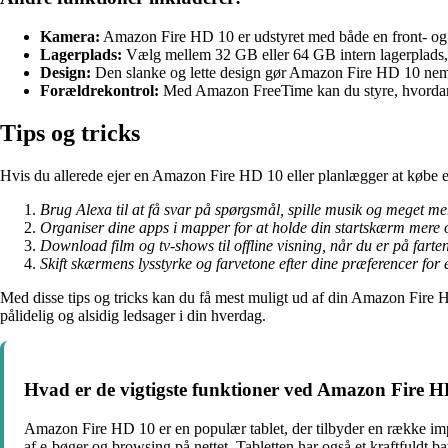
Kamera:
Amazon Fire HD 10 er udstyret med både en front- og 
Lagerplads:
Vælg mellem 32 GB eller 64 GB intern lagerplads,
Design:
Den slanke og lette design gør Amazon Fire HD 10 nem 
Forældrekontrol:
Med Amazon FreeTime kan du styre, hvordan d
Tips og tricks
Hvis du allerede ejer en Amazon Fire HD 10 eller planlægger at købe en,
Brug Alexa til at få svar på spørgsmål, spille musik og meget me
Organiser dine apps i mapper for at holde din startskærm mere 
Download film og tv-shows til offline visning, når du er på farten
Skift skærmens lysstyrke og farvetone efter dine præferencer for
Med disse tips og tricks kan du få mest muligt ud af din Amazon Fire H
pålidelig og alsidig ledsager i din hverdag.
Hvad er de vigtigste funktioner ved Amazon Fire 
Amazon Fire HD 10 er en populær tablet, der tilbyder en række impo
af e-bøger og browsing på nettet. Tabletten har også et kraftfuldt ba