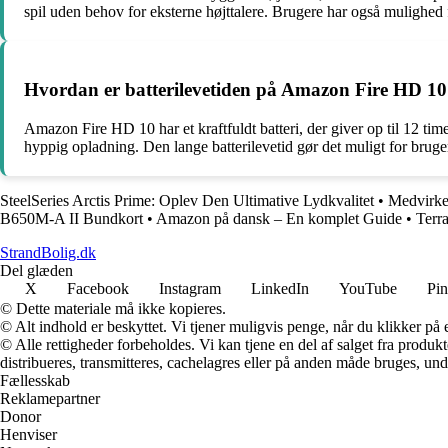
spil uden behov for eksterne højttalere. Brugere har også mulighed f
Hvordan er batterilevetiden på Amazon Fire HD 1
Amazon Fire HD 10 har et kraftfuldt batteri, der giver op til 12 time
hyppig opladning. Den lange batterilevetid gør det muligt for bruge
SteelSeries Arctis Prime: Oplev Den Ultimative Lydkvalitet
•
Medvirke
B650M-A II Bundkort
•
Amazon på dansk – En komplet Guide
•
Terr
StrandBolig.dk
Del glæden
X
Facebook
Instagram
LinkedIn
YouTube
Pin
© Dette materiale må ikke kopieres.
© Alt indhold er beskyttet. Vi tjener muligvis penge, når du klikker på e
© Alle rettigheder forbeholdes. Vi kan tjene en del af salget fra produk
distribueres, transmitteres, cachelagres eller på anden måde bruges, und
Fællesskab
Reklamepartner
Donor
Henviser