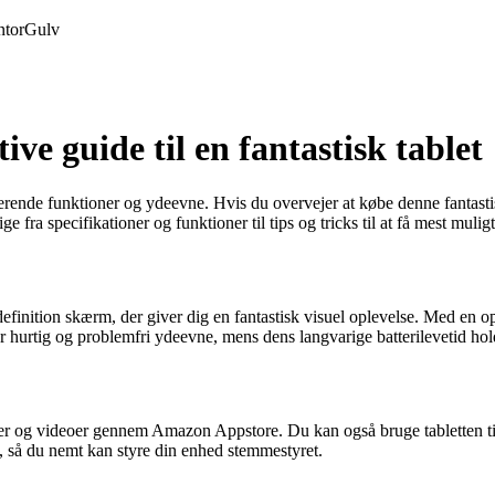
tor
Gulv
e guide til en fantastisk tablet
de funktioner og ydeevne. Hvis du overvejer at købe denne fantastiske 
 fra specifikationer og funktioner til tips og tricks til at få mest muli
ition skærm, der giver dig en fantastisk visuel oplevelse. Med en op
r hurtig og problemfri ydeevne, mens dens langvarige batterilevetid ho
er og videoer gennem Amazon Appstore. Du kan også bruge tabletten t
 så du nemt kan styre din enhed stemmestyret.