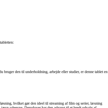
tabletten:
bruger den til underholdning, arbejde eller studier, er denne tablet en
ing, hvilket gør den ideel til streaming af film og serier, læsning
r en jævn ydeevne. Derudover har den adgang til et bredt udvalg af