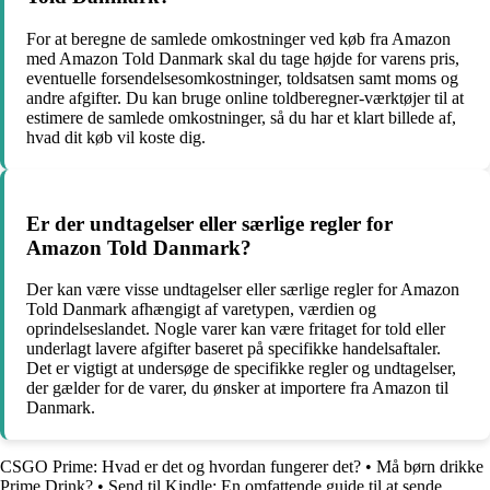
For at beregne de samlede omkostninger ved køb fra Amazon
med Amazon Told Danmark skal du tage højde for varens pris,
eventuelle forsendelsesomkostninger, toldsatsen samt moms og
andre afgifter. Du kan bruge online toldberegner-værktøjer til at
estimere de samlede omkostninger, så du har et klart billede af,
hvad dit køb vil koste dig.
Er der undtagelser eller særlige regler for
Amazon Told Danmark?
Der kan være visse undtagelser eller særlige regler for Amazon
Told Danmark afhængigt af varetypen, værdien og
oprindelseslandet. Nogle varer kan være fritaget for told eller
underlagt lavere afgifter baseret på specifikke handelsaftaler.
Det er vigtigt at undersøge de specifikke regler og undtagelser,
der gælder for de varer, du ønsker at importere fra Amazon til
Danmark.
CSGO Prime: Hvad er det og hvordan fungerer det?
•
Må børn drikke
Prime Drink?
•
Send til Kindle: En omfattende guide til at sende