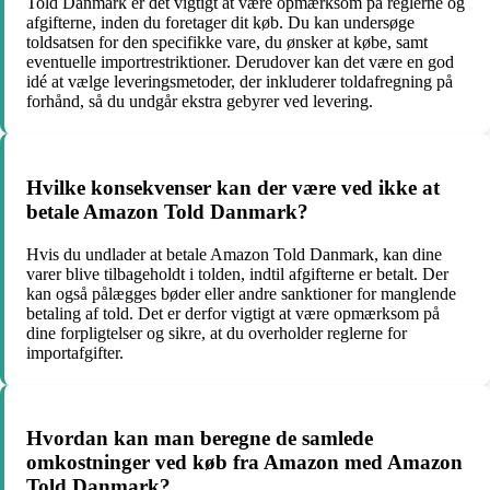
Told Danmark er det vigtigt at være opmærksom på reglerne og
afgifterne, inden du foretager dit køb. Du kan undersøge
toldsatsen for den specifikke vare, du ønsker at købe, samt
eventuelle importrestriktioner. Derudover kan det være en god
idé at vælge leveringsmetoder, der inkluderer toldafregning på
forhånd, så du undgår ekstra gebyrer ved levering.
Hvilke konsekvenser kan der være ved ikke at
betale Amazon Told Danmark?
Hvis du undlader at betale Amazon Told Danmark, kan dine
varer blive tilbageholdt i tolden, indtil afgifterne er betalt. Der
kan også pålægges bøder eller andre sanktioner for manglende
betaling af told. Det er derfor vigtigt at være opmærksom på
dine forpligtelser og sikre, at du overholder reglerne for
importafgifter.
Hvordan kan man beregne de samlede
omkostninger ved køb fra Amazon med Amazon
Told Danmark?