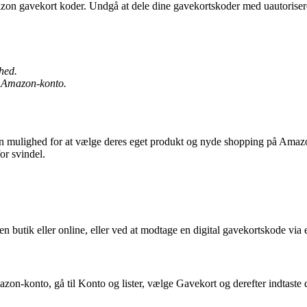
on gavekort koder. Undgå at dele dine gavekortskoder med uautorisere
hed.
in Amazon-konto.
n mulighed for at vælge deres eget produkt og nyde shopping på Amazon
or svindel.
 butik eller online, eller ved at modtage en digital gavekortskode via 
-konto, gå til Konto og lister, vælge Gavekort og derefter indtaste din