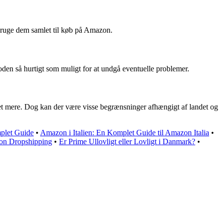
 bruge dem samlet til køb på Amazon.
en så hurtigt som muligt for at undgå eventuelle problemer.
t mere. Dog kan der være visse begrænsninger afhængigt af landet og
plet Guide
•
Amazon i Italien: En Komplet Guide til Amazon Italia
•
on Dropshipping
•
Er Prime Ullovligt eller Lovligt i Danmark?
•