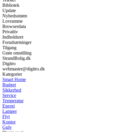
Bibliotek
Update
Nyhedsstrøm
Lovramme
Browserdata
Privatliv
Indholdsret
Forudsætninger
Tilgang
Grøn omstilling
StrandBolig.dk
Digitro
webmaster@digitro.dk
Kategorier
Smart Home
Budget
Sikkerhed
Service
Temperatur
Energi
Lamper
Flyt
Kontor
Gulv