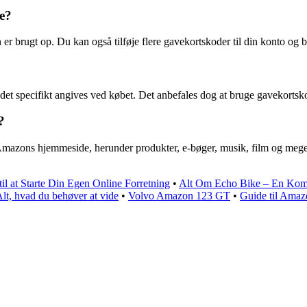
e?
er brugt op. Du kan også tilføje flere gavekortskoder til din konto og
 specifikt angives ved købet. Det anbefales dog at bruge gavekortskod
?
 Amazons hjemmeside, herunder produkter, e-bøger, musik, film og mege
l at Starte Din Egen Online Forretning
•
Alt Om Echo Bike – En Kom
t, hvad du behøver at vide
•
Volvo Amazon 123 GT
•
Guide til Amaz