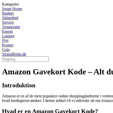
Kategorier
Smart Home
Budget
Sikkerhed
Service
Temperatur
Energi
Lamper
Flyt
Kontor
Gulv
StrandBolig.dk
Amazon Gavekort Kode – Alt du
Introduktion
Amazon er en af de mest populære online shoppingplatforme i verden, 
hvad modtageren ønsker. I denne artikel vil vi udforske alt om Amaz
Hvad er en Amazon Gavekort Kode?