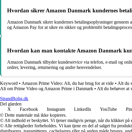
Hvordan sikrer Amazon Danmark kundernes betali
Amazon Danmark sikrer kundernes betalingsoplysninger gennem avan
og Amazon Pay for at sikre en sikker og problemfri betalingsproces
Hvordan kan man kontakte Amazon Danmark kun
Amazon Danmark tilbyder kundeservice via telefon, e-mail og onli
ordrer, levering, returnering og andre henvendelser.
Keyword
•
Amazon Prime Video: Alt, du har brug for at vide
•
Alt du 
Alt om Prime Video og Amazon Prime i Danmark
•
Alt du behøver a
StrandBolig.dk
Del glæden
X
Facebook
Instagram
LinkedIn
YouTube
Pin
© Dette materiale må ikke kopieres.
© Alt indhold er beskyttet. Vi tjener muligvis penge, når du klikker på e
© Alle rettigheder forbeholdes. Vi kan tjene en del af salget fra produk
distribueres, transmitteres, cachelagres eller på anden måde bruges, und