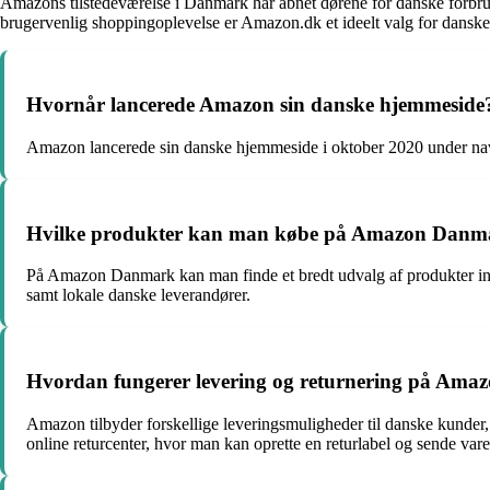
Amazons tilstedeværelse i Danmark har åbnet dørene for danske forbrug
brugervenlig shoppingoplevelse er Amazon.dk et ideelt valg for danske 
Hvornår lancerede Amazon sin danske hjemmeside
Amazon lancerede sin danske hjemmeside i oktober 2020 under navne
Hvilke produkter kan man købe på Amazon Danm
På Amazon Danmark kan man finde et bredt udvalg af produkter inden
samt lokale danske leverandører.
Hvordan fungerer levering og returnering på Am
Amazon tilbyder forskellige leveringsmuligheder til danske kunder,
online returcenter, hvor man kan oprette en returlabel og sende vare