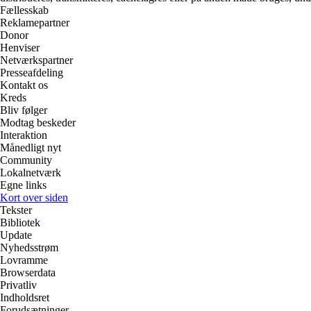
Fællesskab
Reklamepartner
Donor
Henviser
Netværkspartner
Presseafdeling
Kontakt os
Kreds
Bliv følger
Modtag beskeder
Interaktion
Månedligt nyt
Community
Lokalnetværk
Egne links
Kort over siden
Tekster
Bibliotek
Update
Nyhedsstrøm
Lovramme
Browserdata
Privatliv
Indholdsret
Forudsætninger