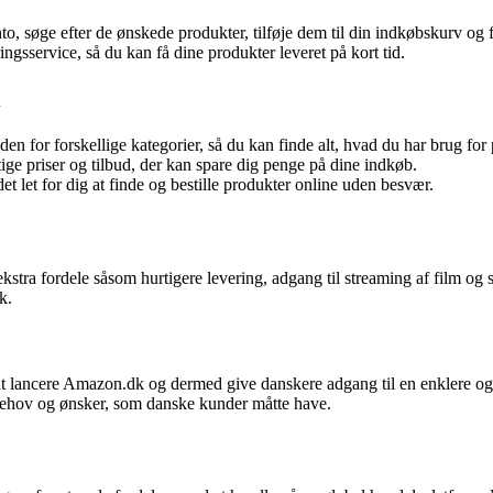
o, søge efter de ønskede produkter, tilføje dem til din indkøbskurv og 
ngsservice, så du kan få dine produkter leveret på kort tid.
n for forskellige kategorier, så du kan finde alt, hvad du har brug for p
e priser og tilbud, der kan spare dig penge på dine indkøb.
 let for dig at finde og bestille produkter online uden besvær.
tra fordele såsom hurtigere levering, adgang til streaming af film og s
k.
t lancere Amazon.dk og dermed give danskere adgang til en enklere og
behov og ønsker, som danske kunder måtte have.