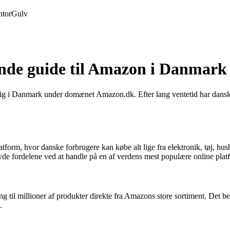
tor
Gulv
de guide til Amazon i Danmark
lig i Danmark under domænet Amazon.dk. Efter lang ventetid har danske 
m, hvor danske forbrugere kan købe alt lige fra elektronik, tøj, hush
 nyde fordelene ved at handle på en af verdens mest populære online plat
l millioner af produkter direkte fra Amazons store sortiment. Det betyd
.