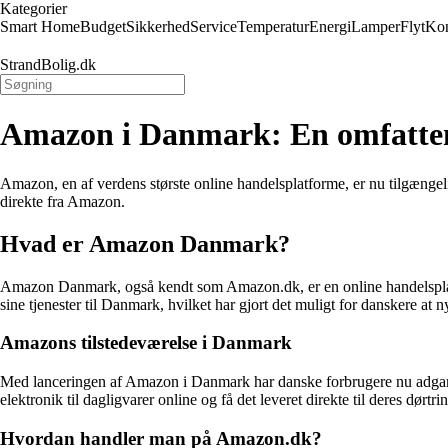
Kategorier
Smart Home
Budget
Sikkerhed
Service
Temperatur
Energi
Lamper
Flyt
Kon
StrandBolig.dk
Amazon i Danmark: En omfatten
Amazon, en af verdens største online handelsplatforme, er nu tilgænge
direkte fra Amazon.
Hvad er Amazon Danmark?
Amazon Danmark, også kendt som Amazon.dk, er en online handelsplatfor
sine tjenester til Danmark, hvilket har gjort det muligt for danskere at
Amazons tilstedeværelse i Danmark
Med lanceringen af Amazon i Danmark har danske forbrugere nu adgang ti
elektronik til dagligvarer online og få det leveret direkte til deres dørtrin
Hvordan handler man på Amazon.dk?