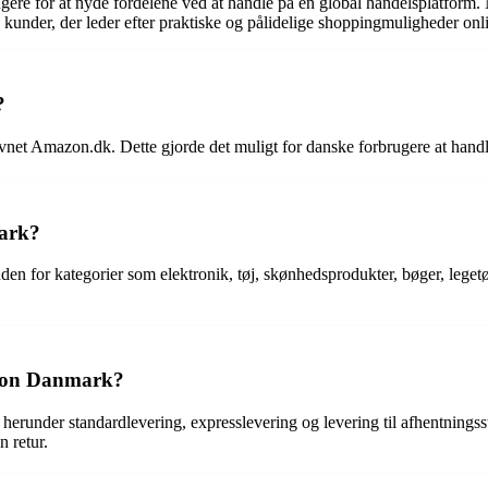
ere for at nyde fordelene ved at handle på en global handelsplatform. 
kunder, der leder efter praktiske og pålidelige shoppingmuligheder onl
?
t Amazon.dk. Dette gjorde det muligt for danske forbrugere at handle
ark?
 for kategorier som elektronik, tøj, skønhedsprodukter, bøger, legetø
azon Danmark?
 herunder standardlevering, expresslevering og levering til afhentning
n retur.