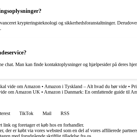
ngsoplysninger?
ceret krypteringsteknologi og sikkerhedsforanstaltninger. Derudover 
.
deservice?
ne chat. Man kan finde kontaktoplysninger og hjælpesider på deres hj
skal vide om Amazon
•
Amazon i Tyskland – Alt hvad du bør vide
•
Pr
t vide om Amazon UK
•
Amazon i Danmark: En omfattende guide til A
terest
TikTok
Mail
RSS
t link og foretager et køb hos en forhandler.
ter, der er købt via vores websted som en del af vores affilierede partn
tagen med forudgående skriftlig tilladelse fra os.