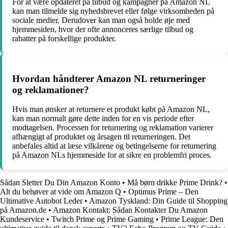
For at være opdateret på tilbud og kampagner på Amazon NL
kan man tilmelde sig nyhedsbrevet eller følge virksomheden på
sociale medier. Derudover kan man også holde øje med
hjemmesiden, hvor der ofte annonceres særlige tilbud og
rabatter på forskellige produkter.
Hvordan håndterer Amazon NL returneringer
og reklamationer?
Hvis man ønsker at returnere et produkt købt på Amazon NL,
kan man normalt gøre dette inden for en vis periode efter
modtagelsen. Processen for returnering og reklamation varierer
afhængigt af produktet og årsagen til returneringen. Det
anbefales altid at læse vilkårene og betingelserne for returnering
på Amazon NLs hjemmeside for at sikre en problemfri proces.
Sådan Sletter Du Din Amazon Konto
•
Må børn drikke Prime Drink?
•
Alt du behøver at vide om Amazon Q
•
Optimus Prime – Den
Ultimative Autobot Leder
•
Amazon Tyskland: Din Guide til Shopping
på Amazon.de
•
Amazon Kontakt: Sådan Kontakter Du Amazon
Kundeservice
•
Twitch Prime og Prime Gaming
•
Prime League: Den