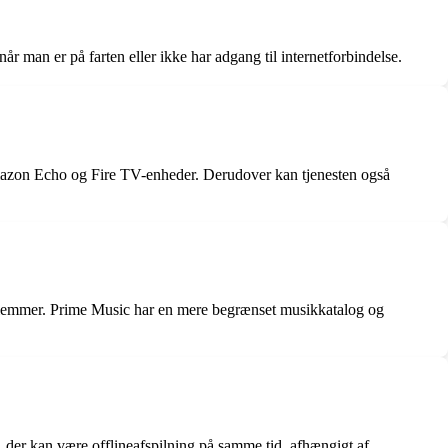
r man er på farten eller ikke har adgang til internetforbindelse.
mazon Echo og Fire TV-enheder. Derudover kan tjenesten også
lemmer. Prime Music har en mere begrænset musikkatalog og
 der kan være offlineafspilning på samme tid, afhængigt af