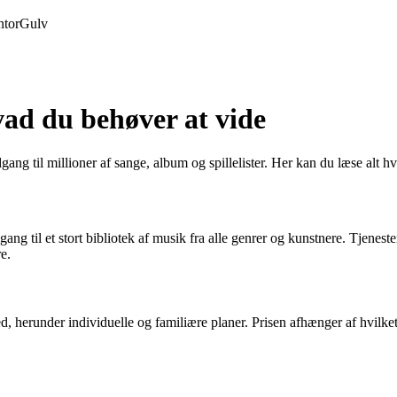
tor
Gulv
ad du behøver at vide
ng til millioner af sange, album og spillelister. Her kan du læse alt h
g til et stort bibliotek af musik fra alle genrer og kunstnere. Tjeneste
e.
 herunder individuelle og familiære planer. Prisen afhænger af hvilke