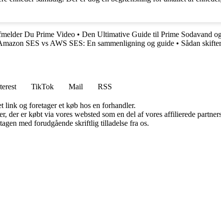
fmelder Du Prime Video
•
Den Ultimative Guide til Prime Sodavand og
Amazon SES vs AWS SES: En sammenligning og guide
•
Sådan skifte
terest
TikTok
Mail
RSS
t link og foretager et køb hos en forhandler.
ter, der er købt via vores websted som en del af vores affilierede partn
tagen med forudgående skriftlig tilladelse fra os.