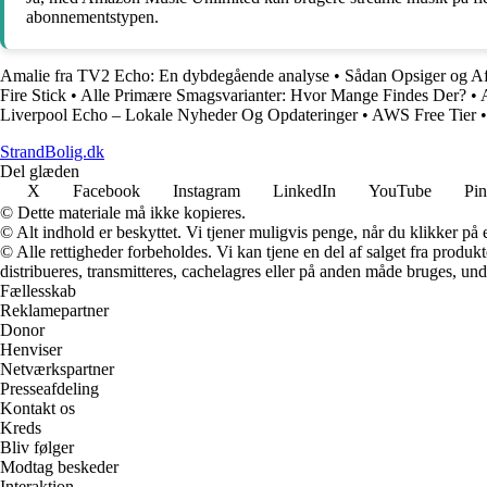
abonnementstypen.
Amalie fra TV2 Echo: En dybdegående analyse
•
Sådan Opsiger og A
Fire Stick
•
Alle Primære Smagsvarianter: Hvor Mange Findes Der?
•
Liverpool Echo – Lokale Nyheder Og Opdateringer
•
AWS Free Tier
•
StrandBolig.dk
Del glæden
X
Facebook
Instagram
LinkedIn
YouTube
Pin
© Dette materiale må ikke kopieres.
© Alt indhold er beskyttet. Vi tjener muligvis penge, når du klikker på e
© Alle rettigheder forbeholdes. Vi kan tjene en del af salget fra produk
distribueres, transmitteres, cachelagres eller på anden måde bruges, und
Fællesskab
Reklamepartner
Donor
Henviser
Netværkspartner
Presseafdeling
Kontakt os
Kreds
Bliv følger
Modtag beskeder
Interaktion