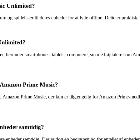
ic Unlimited?
illelister til deres enheder for at lytte offline. Dette er praktisk, nå
Unlimited?
, herunder smartphones, tablets, computere, smarte højttalere som A
a Amazon Prime Music?
end Amazon Prime Music, der kun er tilgængelig for Amazon Prime-med
nheder samtidig?
 enheder samtidig. Der er dog en begrænsning for antallet af enheder,