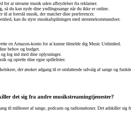
for at streame musik uden afbrydelser fra reklamer.
g, så du kan nyde dine yndlingssange når du ikke er online.
 til at foreslå musik, der matcher dine præferencer.
enhed, kan du styre musikafspilningen med stemmekommandoer.
prette en Amazon-konto for at kunne tilmelde dig Music Unlimited.
dine behov og budget.
g log ind med dine oplysninger.
sik og oprette dine egne spillelister.
skere, der ønsker adgang til et omfattende udvalg af sange og funktione
ler det sig fra andre musikstreamingtjenester?
 til millioner af sange, podcasts og radiostationer. Det adskiller sig