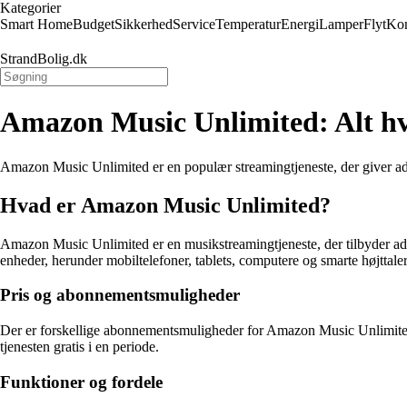
Kategorier
Smart Home
Budget
Sikkerhed
Service
Temperatur
Energi
Lamper
Flyt
Kon
StrandBolig.dk
Amazon Music Unlimited: Alt hv
Amazon Music Unlimited er en populær streamingtjeneste, der giver adga
Hvad er Amazon Music Unlimited?
Amazon Music Unlimited er en musikstreamingtjeneste, der tilbyder adgan
enheder, herunder mobiltelefoner, tablets, computere og smarte højttaler
Pris og abonnementsmuligheder
Der er forskellige abonnementsmuligheder for Amazon Music Unlimited,
tjenesten gratis i en periode.
Funktioner og fordele