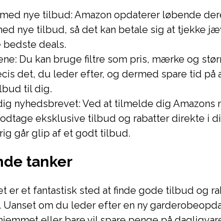
 med nye tilbud: Amazon opdaterer løbende der
ed nye tilbud, så det kan betale sig at tjekke jæv
de bedste deals.
rene: Du kan bruge filtre som pris, mærke og større
cis det, du leder efter, og dermed spare tid på a
lbud til dig.
dig nyhedsbrevet: Ved at tilmelde dig Amazons
dtage eksklusive tilbud og rabatter direkte i d
rig går glip af et godt tilbud.
nde tanker
 er et fantastisk sted at finde gode tilbud og ra
r. Uanset om du leder efter en ny garderobeopda
l hjemmet eller bare vil spare penge på dagligvare