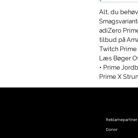
Alt, du behø
Smagsvariant
adiZero Prim
tilbud på Am
Twitch Prime
Læs Bøger Ov
•
Prime Jordb
Prime X Strun
Reklamepartner
Donor