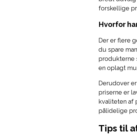
forskellige p
Hvorfor ha
Der er flere 
du spare man
produkterne s
en oplagt mul
Derudover er 
priserne er l
kvaliteten af
pålidelige pro
Tips til 