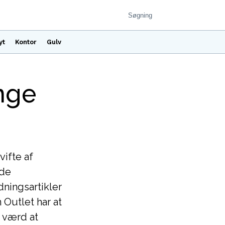
yt
Kontor
Gulv
nge
vifte af
nde
dningsartikler
 Outlet har at
r værd at