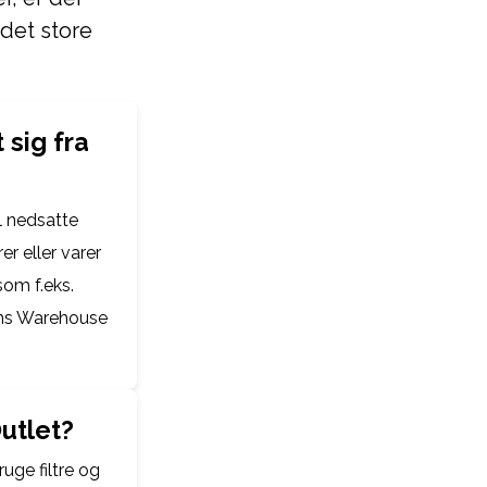
det store
 sig fra
l nedsatte
r eller varer
om f.eks.
ens Warehouse
utlet?
uge filtre og