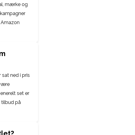
val, mærke og
e kampagner
 i Amazon
om
 sat ned i pris
 være
nerelt set er
 tilbud på
let?