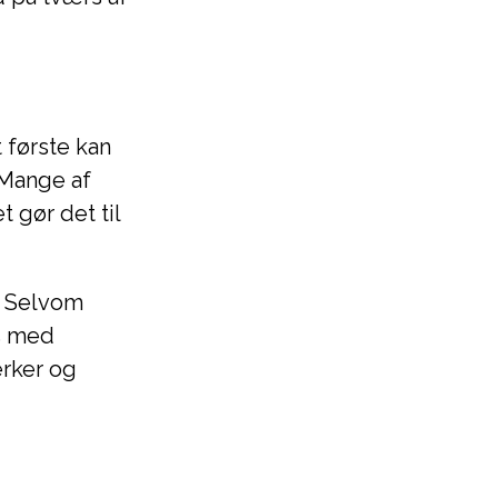
 første kan
 Mange af
 gør det til
. Selvom
is med
ærker og