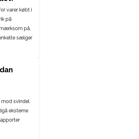
r varer købt i
rik på
opmærksom på,
 enkelte sælger
rdan
g mod svindel
dgå eksterne
rapporter