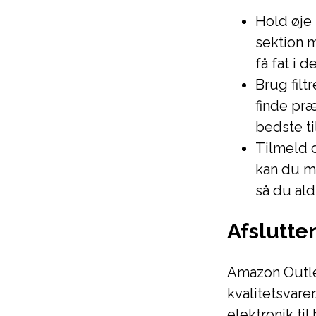
Hold øje
sektion m
få fat i 
Brug filt
finde præ
bedste ti
Tilmeld 
kan du mo
så du ald
Afslutte
Amazon Outlet
kvalitetsvare
elektronik ti