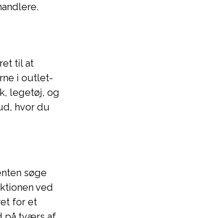
handlere.
t til at
ne i outlet-
k, legetøj, og
ud, hvor du
enten søge
ektionen ved
et for et
d på tværs af