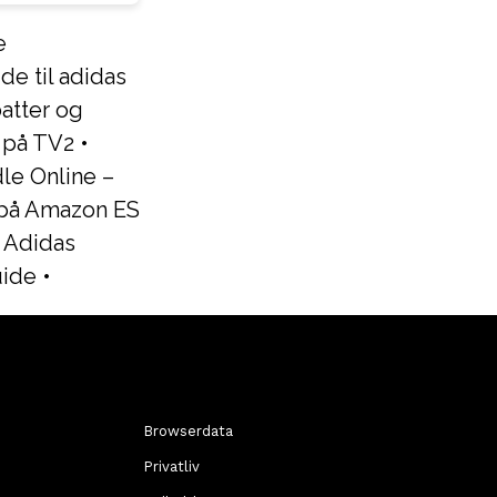
e
de til adidas
atter og
 på TV2
•
le Online –
 på Amazon ES
•
Adidas
uide
•
Browserdata
Privatliv