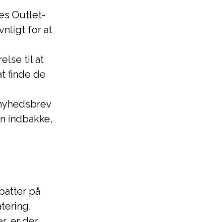
es Outlet-
nligt for at
lse til at
t finde de
 nyhedsbrev
in indbakke,
batter på
tering,
r, er der