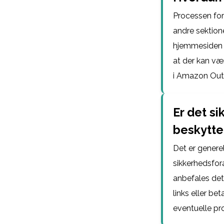
Processen for
andre sektion
hjemmesiden 
at der kan vær
i Amazon Outl
Er det s
beskytte
Det er genere
sikkerhedsfor
anbefales de
links eller b
eventuelle pr