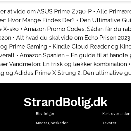
ver at vide om ASUS Prime Z790-P
•
Alle Primær
er: Hvor Mange Findes Der?
•
Den Ultimative Gui
e X-sko
•
Amazon Promo Codes: Sådan får du rab
azon
•
Alt hvad du skal vide om Echo Prisen 2023
 og Prime Gaming
•
Kindle Cloud Reader og Kind
eralt
•
Amazon Spanien – En guide til at handle
ær Vandmelon: En frisk og lækker kombination
g og Adidas Prime X Strung 2: Den ultimative g
StrandBolig.dk
Bliv følger
Kort over siden
Modtag beskeder
Tekster