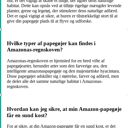
bur, er det vigtigt at skabe et miljø, der ligner dens naturlige
habitat. Dette kan opnås ved at tilføje rigelige mængder levende
planter, grene og legetøj, der stimulerer dens naturlige adfærd.
Det er også vigtigt at sikre, at buren er tilstrækkeligt stort til at
give din papegøje plads til at flyve og udforske.
Hvilke typer af papegøjer kan findes i
Amazonas-regnskoven?
Amazonas-regnskoven er hjemsted for en bred vifte af
papegøjearter, herunder arter som den farverige ara, den
intelligente amazonaspapegøje og den majestætiske hyacintara.
Disse papegøjer adskiller sig i størrelse, farver og adfærd, men
de deler alle det samme naturlige habitat i Amazonas-
regnskoven.
Hvordan kan jeg sikre, at min Amazon-papegøje
får en sund kost?
For at sikre, at din Amazon-papegøje får en sund kost, er det