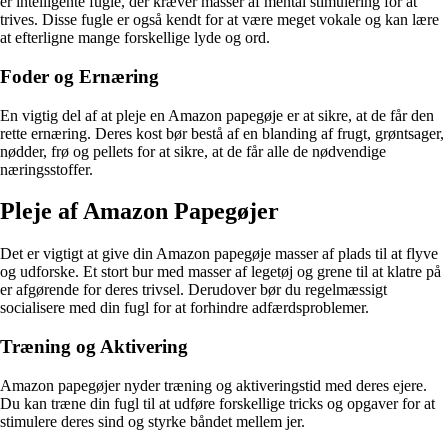
er intelligente fugle, der kræver masser af mental stimulering for at
trives. Disse fugle er også kendt for at være meget vokale og kan lære
at efterligne mange forskellige lyde og ord.
Foder og Ernæring
En vigtig del af at pleje en Amazon papegøje er at sikre, at de får den
rette ernæring. Deres kost bør bestå af en blanding af frugt, grøntsager,
nødder, frø og pellets for at sikre, at de får alle de nødvendige
næringsstoffer.
Pleje af Amazon Papegøjer
Det er vigtigt at give din Amazon papegøje masser af plads til at flyve
og udforske. Et stort bur med masser af legetøj og grene til at klatre på
er afgørende for deres trivsel. Derudover bør du regelmæssigt
socialisere med din fugl for at forhindre adfærdsproblemer.
Træning og Aktivering
Amazon papegøjer nyder træning og aktiveringstid med deres ejere.
Du kan træne din fugl til at udføre forskellige tricks og opgaver for at
stimulere deres sind og styrke båndet mellem jer.