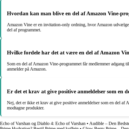
Hvordan kan man blive en del af Amazon Vine-pr
Amazon Vine er en invitation-only ordning, hvor Amazon udvælger ku
del af programmet.
Hvilke fordele har det at være en del af Amazon V
Som en del af Amazon Vine-programmet får medlemmer adgang til ek
anmelder på Amazon.
Er det et krav at give positive anmeldelser som e
Nej, det er ikke et krav at give positive anmeldelser som en del a
modtagne produkter.
Echo of Varshan og Diablo 4: Echo of Varshan
•
Audible – Den Bedst
Prime Hydration? Bestil Prime med koffein
•
Glow Berry Prime – Den 