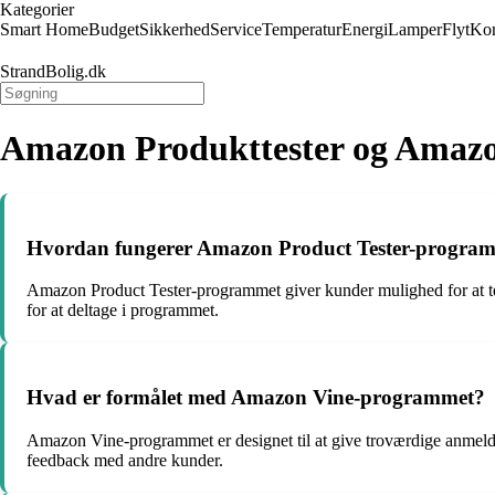
Kategorier
Smart Home
Budget
Sikkerhed
Service
Temperatur
Energi
Lamper
Flyt
Kon
StrandBolig.dk
Amazon Produkttester og Amazo
Hvordan fungerer Amazon Product Tester-progra
Amazon Product Tester-programmet giver kunder mulighed for at tes
for at deltage i programmet.
Hvad er formålet med Amazon Vine-programmet?
Amazon Vine-programmet er designet til at give troværdige anmelde
feedback med andre kunder.