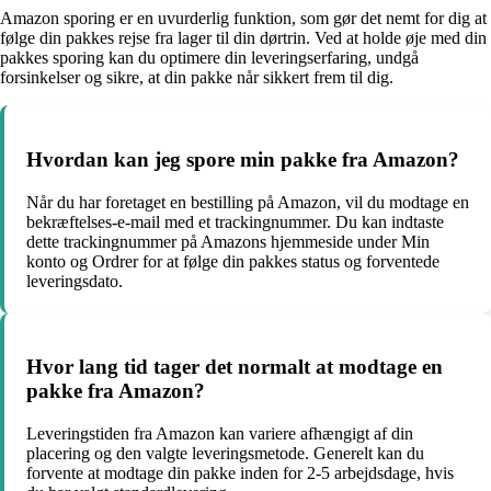
Amazon sporing er en uvurderlig funktion, som gør det nemt for dig at
følge din pakkes rejse fra lager til din dørtrin. Ved at holde øje med din
pakkes sporing kan du optimere din leveringserfaring, undgå
forsinkelser og sikre, at din pakke når sikkert frem til dig.
Hvordan kan jeg spore min pakke fra Amazon?
Når du har foretaget en bestilling på Amazon, vil du modtage en
bekræftelses-e-mail med et trackingnummer. Du kan indtaste
dette trackingnummer på Amazons hjemmeside under Min
konto og Ordrer for at følge din pakkes status og forventede
leveringsdato.
Hvor lang tid tager det normalt at modtage en
pakke fra Amazon?
Leveringstiden fra Amazon kan variere afhængigt af din
placering og den valgte leveringsmetode. Generelt kan du
forvente at modtage din pakke inden for 2-5 arbejdsdage, hvis