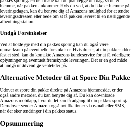
pakkes sporing. På den måde kan du planlægge din dag, så du er
hjemme, når pakken ankommer. Hvis du ved, at du ikke er hjemme på
leveringsdagen, kan du benytte dig af Amazons mulighed for at ændre
leveringsadressen eller bede om at få pakken leveret til en nærliggende
afhentningsstation.
Undgå Forsinkelser
Ved at holde øje med din pakkes sporing kan du også være
opmærksom på eventuelle forsinkelser. Hvis du ser, at din pakke sidder
fast et sted, kan du kontakte Amazons kundeservice for at få yderligere
oplysninger og eventuelt fremskynde leveringen. Det er en god måde
at undgå unødvendige ventetider på.
Alternative Metoder til at Spore Din Pakke
Udover at spore din pakke direkte på Amazons hjemmeside, er der
også andre metoder, du kan benytte dig af. Du kan downloade
Amazons mobilapp, hvor du let kan få adgang til din pakkes sporing.
Derudover sender Amazon også notifikationer via e-mail eller SMS,
når der sker ændringer i din pakkes status.
Opsummering