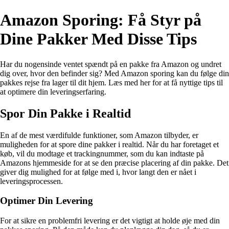
Amazon Sporing: Få Styr på
Dine Pakker Med Disse Tips
Har du nogensinde ventet spændt på en pakke fra Amazon og undret
dig over, hvor den befinder sig? Med Amazon sporing kan du følge din
pakkes rejse fra lager til dit hjem. Læs med her for at få nyttige tips til
at optimere din leveringserfaring.
Spor Din Pakke i Realtid
En af de mest værdifulde funktioner, som Amazon tilbyder, er
muligheden for at spore dine pakker i realtid. Når du har foretaget et
køb, vil du modtage et trackingnummer, som du kan indtaste på
Amazons hjemmeside for at se den præcise placering af din pakke. Det
giver dig mulighed for at følge med i, hvor langt den er nået i
leveringsprocessen.
Optimer Din Levering
For at sikre en problemfri levering er det vigtigt at holde øje med din