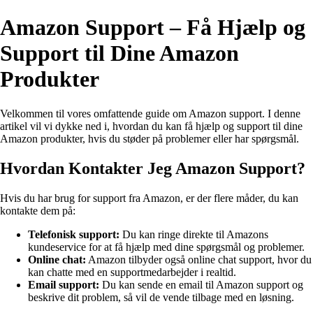
Amazon Support – Få Hjælp og
Support til Dine Amazon
Produkter
Velkommen til vores omfattende guide om Amazon support. I denne
artikel vil vi dykke ned i, hvordan du kan få hjælp og support til dine
Amazon produkter, hvis du støder på problemer eller har spørgsmål.
Hvordan Kontakter Jeg Amazon Support?
Hvis du har brug for support fra Amazon, er der flere måder, du kan
kontakte dem på:
Telefonisk support:
Du kan ringe direkte til Amazons
kundeservice for at få hjælp med dine spørgsmål og problemer.
Online chat:
Amazon tilbyder også online chat support, hvor du
kan chatte med en supportmedarbejder i realtid.
Email support:
Du kan sende en email til Amazon support og
beskrive dit problem, så vil de vende tilbage med en løsning.