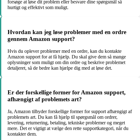
forsøge at løse dit problem eller besvare dine spørgsmål så
hurtigt og effektivt som muligt.
Hvordan kan jeg løse problemer med en ordre
gennem Amazon support?
Hvis du oplever problemer med en ordre, kan du kontakte
Amazon support for at få hjælp. Du skal give dem så mange
oplysninger som muligt om din ordre og beskrive problemet
detaljeret, så de bedre kan hjælpe dig med at løse det.
Er der forskellige former for Amazon support,
afhængigt af problemets art?
Ja, Amazon tilbyder forskellige former for support afhængigt af
problemets art. Du kan få hjælp til spørgsmål om ordrer,
levering, returnering, betaling, tekniske problemer og meget
mere. Det er vigtigt at vælge den rette supportkategori, når du
kontakter dem.