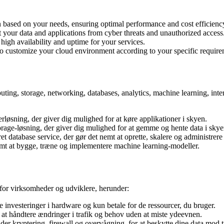
based on your needs, ensuring optimal performance and cost efficienc
t your data and applications from cyber threats and unauthorized access
igh availability and uptime for your services.
to customize your cloud environment according to your specific require
ing, storage, networking, databases, analytics, machine learning, int
erløsning, der giver dig mulighed for at køre applikationer i skyen.
orage-løsning, der giver dig mulighed for at gemme og hente data i skye
et database service, der gør det nemt at oprette, skalere og administrere 
emt at bygge, træne og implementere machine learning-modeller.
or virksomheder og udviklere, herunder:
nvesteringer i hardware og kun betale for de ressourcer, du bruger.
 at håndtere ændringer i trafik og behov uden at miste ydeevnen.
r kryptering, firewall og overvågning, for at beskytte dine data mod t