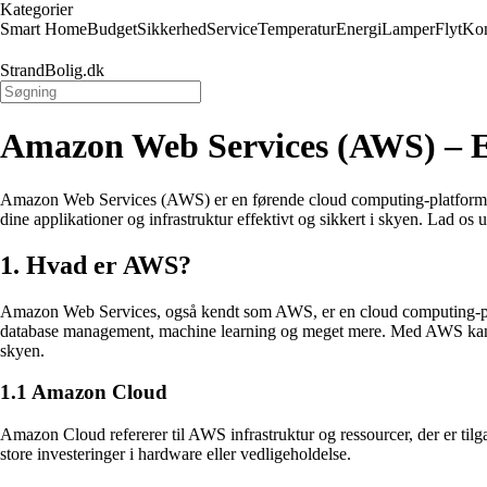
Kategorier
Smart Home
Budget
Sikkerhed
Service
Temperatur
Energi
Lamper
Flyt
Kon
StrandBolig.dk
Amazon Web Services (AWS) – 
Amazon Web Services (AWS) er en førende cloud computing-platform, d
dine applikationer og infrastruktur effektivt og sikkert i skyen. Lad os
1. Hvad er AWS?
Amazon Web Services, også kendt som AWS, er en cloud computing-platf
database management, machine learning og meget mere. Med AWS kan virks
skyen.
1.1 Amazon Cloud
Amazon Cloud refererer til AWS infrastruktur og ressourcer, der er ti
store investeringer i hardware eller vedligeholdelse.