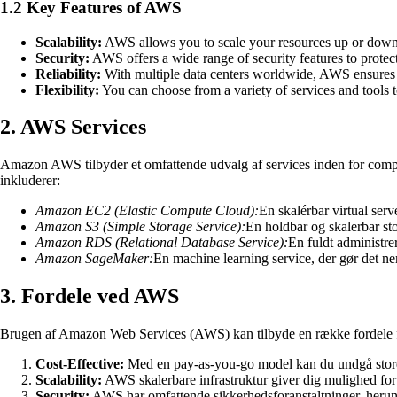
1.2 Key Features of AWS
Scalability:
AWS allows you to scale your resources up or down 
Security:
AWS offers a wide range of security features to protec
Reliability:
With multiple data centers worldwide, AWS ensures h
Flexibility:
You can choose from a variety of services and tools 
2. AWS Services
Amazon AWS tilbyder et omfattende udvalg af services inden for comput
inkluderer:
Amazon EC2 (Elastic Compute Cloud):
En skalérbar virtual serv
Amazon S3 (Simple Storage Service):
En holdbar og skalerbar st
Amazon RDS (Relational Database Service):
En fuldt administrer
Amazon SageMaker:
En machine learning service, der gør det n
3. Fordele ved AWS
Brugen af Amazon Web Services (AWS) kan tilbyde en række fordele f
Cost-Effective:
Med en pay-as-you-go model kan du undgå store i
Scalability:
AWS skalerbare infrastruktur giver dig mulighed for
Security:
AWS har omfattende sikkerhedsforanstaltninger, herunde