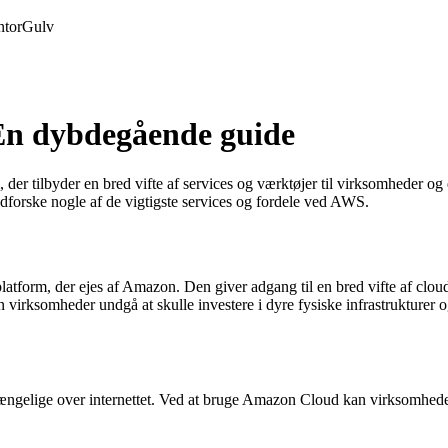
tor
Gulv
En dybdegående guide
er tilbyder en bred vifte af services og værktøjer til virksomheder 
 udforske nogle af de vigtigste services og fordele ved AWS.
orm, der ejes af Amazon. Den giver adgang til en bred vifte af cloud
omheder undgå at skulle investere i dyre fysiske infrastrukturer og i 
lgængelige over internettet. Ved at bruge Amazon Cloud kan virksomhede