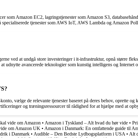
ssourcer som Amazon EC2, lagringstjenester som Amazon S3, databaseh
 specialiserede tjenester som AWS IoT, AWS Lambda og Amazon Poll
e ved at undgå store investeringer i it-infrastruktur, opnå større fle
at udnytte avancerede teknologier som kunstig intelligens og Internet o
WS?
o, vælge de relevante tjenester baseret på deres behov, oprette og ko
rtificeringer og træningsressourcer til rådighed for at hjælpe med at 
skal vide om Amazon
•
Amazon i Tyskland – Alt hvad du bør vide
•
Pr
t vide om Amazon UK
•
Amazon i Danmark: En omfattende guide til A
drik i Danmark
•
Audible – Den Bedste Lydbogsplatform i USA
•
Alt 