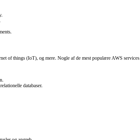
y.
.
ments.
ernet of things (IoT), og mere. Nogle af de mest populære AWS services
n.
relationelle databaser.
rusler og angreb.