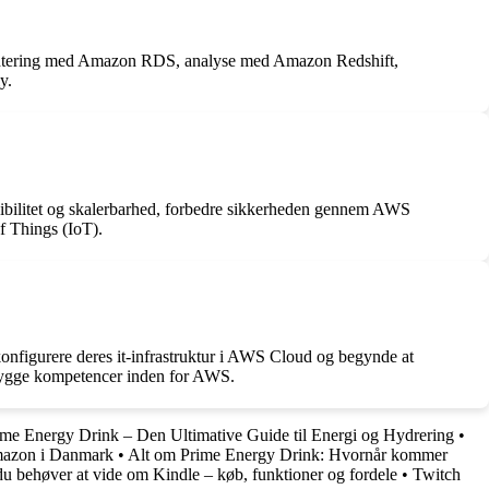
åndtering med Amazon RDS, analyse med Amazon Redshift,
y.
ksibilitet og skalerbarhed, forbedre sikkerheden gennem AWS
f Things (IoT).
nfigurere deres it-infrastruktur i AWS Cloud og begynde at
opbygge kompetencer inden for AWS.
ime Energy Drink – Den Ultimative Guide til Energi og Hydrering
•
mazon i Danmark
•
Alt om Prime Energy Drink: Hvornår kommer
du behøver at vide om Kindle – køb, funktioner og fordele
•
Twitch