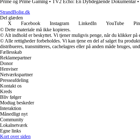
Prime og Prime Gaming
•
TV2 Echo: En Dybdegående Dokumentar
•
StrandBolig.dk
Del glæden
X
Facebook
Instagram
LinkedIn
YouTube
Pin
© Dette materiale må ikke kopieres.
© Alt indhold er beskyttet. Vi tjener muligvis penge, når du klikker på e
© Alle rettigheder forbeholdes. Vi kan tjene en del af salget fra produk
distribueres, transmitteres, cachelagres eller på anden måde bruges, und
Fællesskab
Reklamepartner
Donor
Henviser
Netværkspartner
Presseafdeling
Kontakt os
Kreds
Bliv følger
Modtag beskeder
Interaktion
Månedligt nyt
Community
Lokalnetværk
Egne links
Kort over siden