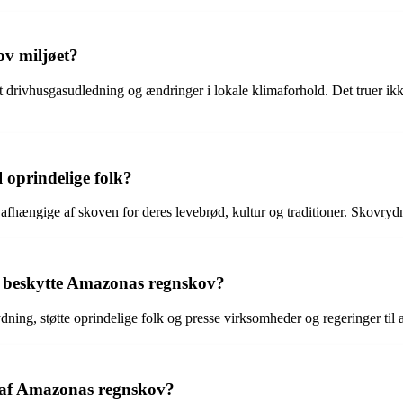
v miljøet?
et drivhusgasudledning og ændringer i lokale klimaforhold. Det truer ik
l oprindelige folk?
fhængige af skoven for deres levebrød, kultur og traditioner. Skovrydni
 beskytte Amazonas regnskov?
g, støtte oprindelige folk og presse virksomheder og regeringer til at
n af Amazonas regnskov?