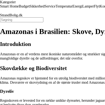
Kategorier
Smart Home
Budget
Sikkerhed
Service
Temperatur
Energi
Lamper
Flyt
Kon
StrandBolig.dk
Amazonas i Brasilien: Skove, Dy
Introduktion
Amazonas er en af verdens mest ikoniske naturområder og strækker sig 
mangfoldige dyreliv og de udfordringer, det står overfor.
Skovdække og Biodiversitet
Amazonas regnskov er hjemsted for en utrolig biodiversitet med millio
klima. Desværre er skovrydning en af de største trusler mod Amazonas
Dyreliv
Regnskoven er levested for en række unikke dyrearter, herunder jaguarer
at beskytte disse dyrs overlevelse.