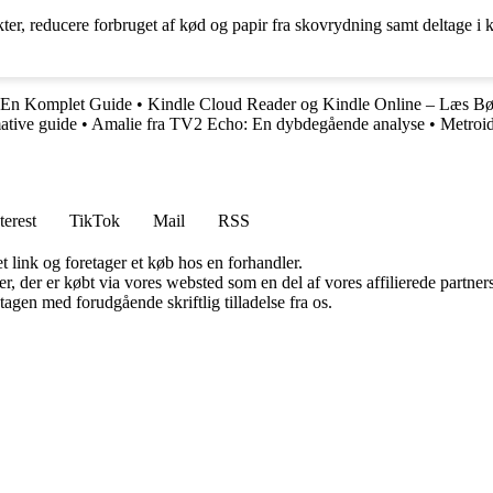
kter, reducere forbruget af kød og papir fra skovrydning samt deltage
 En Komplet Guide
•
Kindle Cloud Reader og Kindle Online – Læs Bø
ative guide
•
Amalie fra TV2 Echo: En dybdegående analyse
•
Metroi
terest
TikTok
Mail
RSS
t link og foretager et køb hos en forhandler.
ter, der er købt via vores websted som en del af vores affilierede partn
tagen med forudgående skriftlig tilladelse fra os.