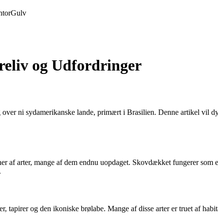
tor
Gulv
reliv og Udfordringer
over ni sydamerikanske lande, primært i Brasilien. Denne artikel vil d
ner af arter, mange af dem endnu uopdaget. Skovdækket fungerer som et 
.
, tapirer og den ikoniske brølabe. Mange af disse arter er truet af hab