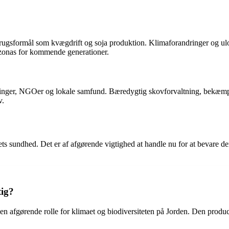
gsformål som kvægdrift og soja produktion. Klimaforandringer og ulov
azonas for kommende generationer.
nger, NGOer og lokale samfund. Bæredygtig skovforvaltning, bekæmpels
v.
s sundhed. Det er af afgørende vigtighed at handle nu for at bevare de
tig?
en afgørende rolle for klimaet og biodiversiteten på Jorden. Den produc