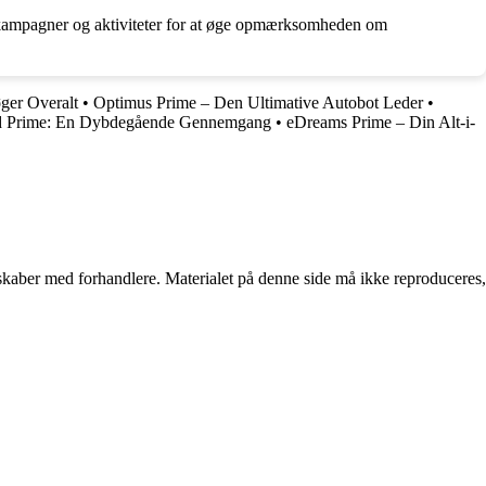
 i kampagner og aktiviteter for at øge opmærksomheden om
ger Overalt
•
Optimus Prime – Den Ultimative Autobot Leder
•
d Prime: En Dybdegående Gennemgang
•
eDreams Prime – Din Alt-i-
erskaber med forhandlere. Materialet på denne side må ikke reproduceres,