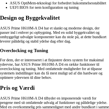
ASUS OptiMem-teknologi for forbedret hukommelsesstabilitet
UEFI BIOS for nem konfiguration og tuning
Design og Byggekvalitet
ASUS Prime H610M-A D4 har et slankt og moderne design, der
passer ind i enhver pc-opbygning. Med en solid byggekvalitet og
omhyggeligt udvalgte komponenter kan du stole på, at dette bundkort
leverer pålidelig og stabil ydelse dag efter dag.
Overclocking og Tuning
For dem, der er interesseret i at finjustere deres system for maksimal
ydeevne, har ASUS Prime H610M-A D4 en række funktioner til
overclocking og tuning. Med omfattende muligheder for at tilpasse
systemets indstillinger kan du få mest muligt ud af din hardware og
optimere ydeevnen til dine behov.
Pris og Værdi
ASUS Prime H610M-A D4 tilbyder en imponerende værdi for
pengene med sit omfattende udvalg af funktioner og pålidelige ydelse.
Med en overkommelig pris sammenlignet med andre bundkort i samme