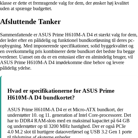
klasse er dette et fremragende valg for dem, der ønsker høj kvalitet
uden at sprænge budgettet.
Afsluttende Tanker
Sammenfattende er ASUS Prime H610M-A D4 et stærkt valg for dem,
der leder efter en pålidelig og funktionel bundkortløsning til deres pc-
opbygning. Med imponerende specifikationer, solid byggekvalitet og
en overkommelig pris kombinerer dette bundkort det bedste fra begge
verdener. Uanset om du er en entusiast eller en almindelig bruger, vil
ASUS Prime H610M-A D4 imødekomme dine behov og levere
pålidelig ydelse.
Hvad er specifikationerne for ASUS Prime
H610M-A D4 bundkortet?
ASUS Prime H610M-A D4 er et Micro-ATX bundkort, der
understøtter 10. og 11. generation af Intel Core-processorer. Det
har to DDR4 RAM-slots med en maksimal kapacitet på 64 GB
og understøtter op til 3200 MHz hastighed. Der er også PCIe
4.0 M.2 slot til hurtigere dataoverførsel og USB 3.2 Gen 1 porte
til tilslutning af eksterne enheder.