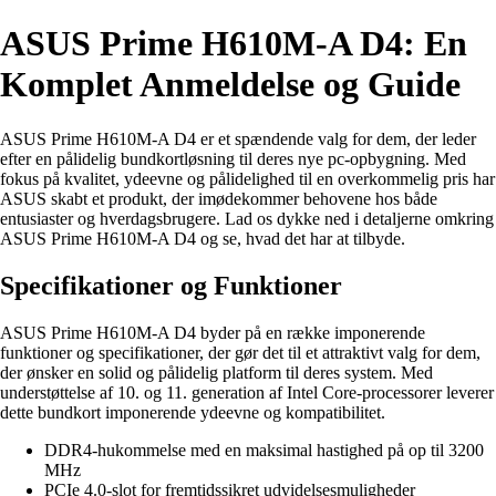
ASUS Prime H610M-A D4: En
Komplet Anmeldelse og Guide
ASUS Prime H610M-A D4 er et spændende valg for dem, der leder
efter en pålidelig bundkortløsning til deres nye pc-opbygning. Med
fokus på kvalitet, ydeevne og pålidelighed til en overkommelig pris har
ASUS skabt et produkt, der imødekommer behovene hos både
entusiaster og hverdagsbrugere. Lad os dykke ned i detaljerne omkring
ASUS Prime H610M-A D4 og se, hvad det har at tilbyde.
Specifikationer og Funktioner
ASUS Prime H610M-A D4 byder på en række imponerende
funktioner og specifikationer, der gør det til et attraktivt valg for dem,
der ønsker en solid og pålidelig platform til deres system. Med
understøttelse af 10. og 11. generation af Intel Core-processorer leverer
dette bundkort imponerende ydeevne og kompatibilitet.
DDR4-hukommelse med en maksimal hastighed på op til 3200
MHz
PCIe 4.0-slot for fremtidssikret udvidelsesmuligheder