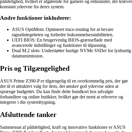
pålidelighed, hvilket er afgørende for gamere og entusiaster, der kræver
konstant ydeevne fra deres system.
Andre funktioner inkluderer:
ASUS OptiMem: Optimeret trace-routing for at bevare
signalintegriteten og forbedre hukommelsesstabiliteten.
UEFI BIOS: En brugervenlig BIOS-grænseflade med
avancerede indstillinger og funktioner til tilpasning.
Dual M.2 slots: Understøtter hurtige NVMe SSDer for lynhurtig
datatransmission.
Pris og Tilgængelighed
ASUS Prime Z390-P er tilgængelig til en overkommelig pris, der gør
det til et attraktivt valg for dem, der ønsker god ydeevne uden at
sprænge budgettet. Du kan finde dette bundkort hos udvalgte
forhandlere og online butikker, hvilket gør det nemt at erhverve og
integrere i din systembygning.
Afsluttende tanker
Sammensat af pålidelighed, kraft og innovative funktioner er ASUS