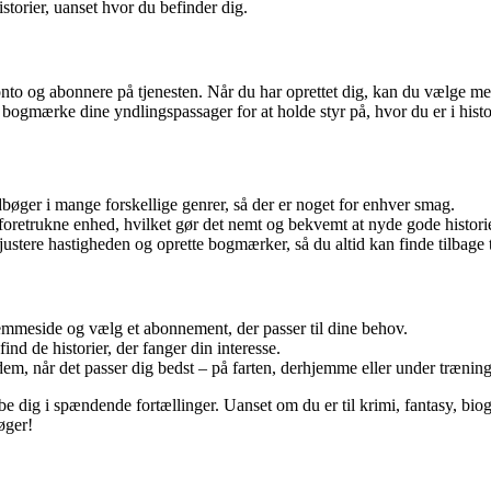
storier, uanset hvor du befinder dig.
to og abonnere på tjenesten. Når du har oprettet dig, kan du vælge melle
bogmærke dine yndlingspassager for at holde styr på, hvor du er i histo
bøger i mange forskellige genrer, så der er noget for enhver smag.
foretrukne enhed, hvilket gør det nemt og bekvemt at nyde gode historie
justere hastigheden og oprette bogmærker, så du altid kan finde tilbage 
jemmeside og vælg et abonnement, der passer til dine behov.
nd de historier, der fanger din interesse.
m, når det passer dig bedst – på farten, derhjemme eller under træning
dig i spændende fortællinger. Uanset om du er til krimi, fantasy, biograf
øger!