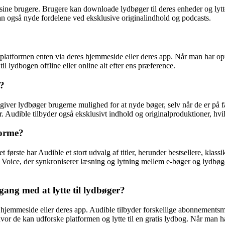
sine brugere. Brugere kan downloade lydbøger til deres enheder og lytte
kan også nyde fordelene ved eksklusive originalindhold og podcasts.
 på platformen enten via deres hjemmeside eller deres app. Når man har o
il lydbogen offline eller online alt efter ens præference.
e?
ste giver lydbøger brugerne mulighed for at nyde bøger, selv når de er på
 Audible tilbyder også eksklusivt indhold og originalproduktioner, hvi
forme?
t første har Audible et stort udvalg af titler, herunder bestsellere, kla
oice, der synkroniserer læsning og lytning mellem e-bøger og lydbøger.
ng med at lytte til lydbøger?
s hjemmeside eller deres app. Audible tilbyder forskellige abonnementsmu
or de kan udforske platformen og lytte til en gratis lydbog. Når man ha