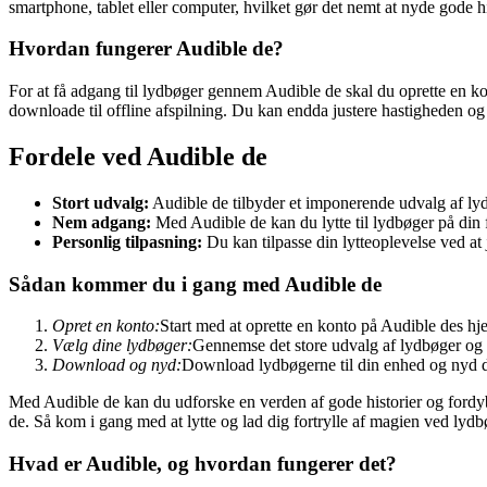
smartphone, tablet eller computer, hvilket gør det nemt at nyde gode hi
Hvordan fungerer Audible de?
For at få adgang til lydbøger gennem Audible de skal du oprette en kon
downloade til offline afspilning. Du kan endda justere hastigheden og 
Fordele ved Audible de
Stort udvalg:
Audible de tilbyder et imponerende udvalg af lyd
Nem adgang:
Med Audible de kan du lytte til lydbøger på din 
Personlig tilpasning:
Du kan tilpasse din lytteoplevelse ved at 
Sådan kommer du i gang med Audible de
Opret en konto:
Start med at oprette en konto på Audible des h
Vælg dine lydbøger:
Gennemse det store udvalg af lydbøger og fi
Download og nyd:
Download lydbøgerne til din enhed og nyd de
Med Audible de kan du udforske en verden af gode historier og fordybe 
de. Så kom i gang med at lytte og lad dig fortrylle af magien ved lydb
Hvad er Audible, og hvordan fungerer det?