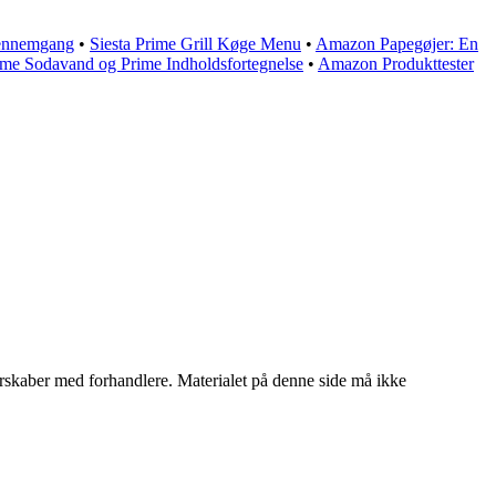
ennemgang
•
Siesta Prime Grill Køge Menu
•
Amazon Papegøjer: En
rime Sodavand og Prime Indholdsfortegnelse
•
Amazon Produkttester
tnerskaber med forhandlere. Materialet på denne side må ikke