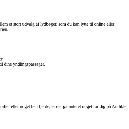
m et stort udvalg af lydbøger, som du kan lytte til online eller
rien.
r.
til dine yndlingspassager.
.
ier eller noget helt fjerde, er der garanteret noget for dig på Audible