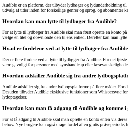
Audible er en platform, der tilbyder lydbøger og lydunderholdning til 
udvalg af titler inden for forskellige genrer og sprog, og abonnenter 
Hvordan kan man lytte til lydbøger fra Audible?
For at lytte til lydbøger fra Audible skal man først oprette en konto
vælge en titel og downloade den til ens enhed. Derefter kan man lytte t
Hvad er fordelene ved at lytte til lydbøger fra Audibl
Der er flere fordele ved at lytte til lydbøger fra Audible. For det før
være gavnligt for personer med synshandicap eller læsevanskeligheder.
Hvordan adskiller Audible sig fra andre lydbogsplat
Audible adskiller sig fra andre lydbogsplatforme på flere måder. For de
Desuden tilbyder Audible eksklusive funktioner som Whispersync for V
lydoptagelser.
Hvordan kan man få adgang til Audible og komme i ga
For at få adgang til Audible skal man oprette en konto enten via dere
behov. Nye brugere kan også drage fordel af en gratis prøveperiode, hv