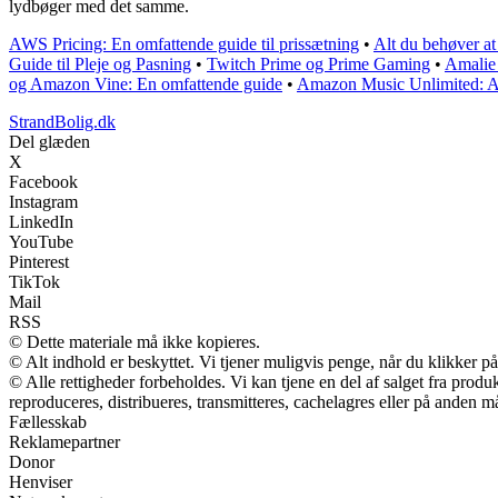
lydbøger med det samme.
AWS Pricing: En omfattende guide til prissætning
•
Alt du behøver a
Guide til Pleje og Pasning
•
Twitch Prime og Prime Gaming
•
Amalie
og Amazon Vine: En omfattende guide
•
Amazon Music Unlimited: Al
StrandBolig.dk
Del glæden
X
Facebook
Instagram
LinkedIn
YouTube
Pinterest
TikTok
Mail
RSS
© Dette materiale må ikke kopieres.
© Alt indhold er beskyttet. Vi tjener muligvis penge, når du klikker på
© Alle rettigheder forbeholdes. Vi kan tjene en del af salget fra prod
reproduceres, distribueres, transmitteres, cachelagres eller på anden m
Fællesskab
Reklamepartner
Donor
Henviser