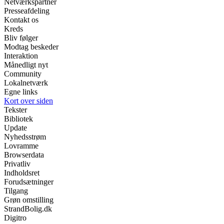
Netværkspartner
Presseafdeling
Kontakt os
Kreds
Bliv følger
Modtag beskeder
Interaktion
Månedligt nyt
Community
Lokalnetværk
Egne links
Kort over siden
Tekster
Bibliotek
Update
Nyhedsstrøm
Lovramme
Browserdata
Privatliv
Indholdsret
Forudsætninger
Tilgang
Grøn omstilling
StrandBolig.dk
Digitro