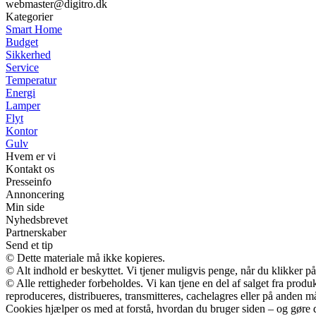
webmaster@digitro.dk
Kategorier
Smart Home
Budget
Sikkerhed
Service
Temperatur
Energi
Lamper
Flyt
Kontor
Gulv
Hvem er vi
Kontakt os
Presseinfo
Annoncering
Min side
Nyhedsbrevet
Partnerskaber
Send et tip
© Dette materiale må ikke kopieres.
© Alt indhold er beskyttet. Vi tjener muligvis penge, når du klikker på
© Alle rettigheder forbeholdes. Vi kan tjene en del af salget fra prod
reproduceres, distribueres, transmitteres, cachelagres eller på anden m
Cookies hjælper os med at forstå, hvordan du bruger siden – og gøre 