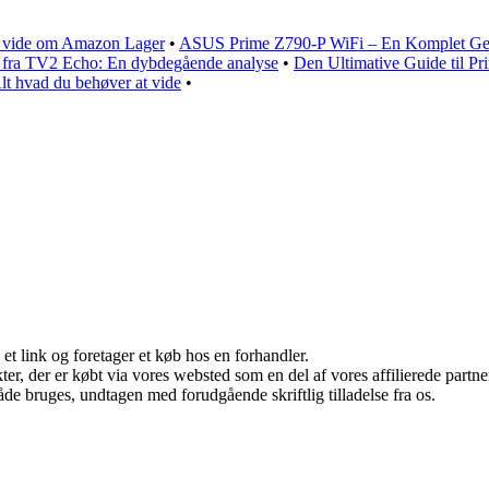
t vide om Amazon Lager
•
ASUS Prime Z790-P WiFi – En Komplet G
 fra TV2 Echo: En dybdegående analyse
•
Den Ultimative Guide til P
t hvad du behøver at vide
•
 et link og foretager et køb hos en forhandler.
ukter, der er købt via vores websted som en del af vores affilierede par
åde bruges, undtagen med forudgående skriftlig tilladelse fra os.