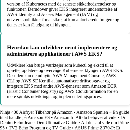
version af Kubernetes med de seneste sikkerhedsrettelser og
funktioner. Derudover giver EKS integreret understøttelse af
AWS Identity and Access Management (IAM) og
netværkspolitikker for at sikre, at kun autoriserede brugere og
tjenester kan få adgang til klyngen.
Hvordan kan udviklere nemt implementere og
administrere applikationer i AWS EKS?
Udviklere kan bruge værktøjer som kubectl og eksctl til at
oprette, opdatere og overvåge Kubernetes-klynger i AWS EKS.
Desuden kan de udnytte AWS Management Console, AWS
CLI og AWS SDKer til at automatisere driftsopgaver og
integrere EKS med andre AWS-tjenester som Amazon ECR
(Elastic Container Registry) og AWS CloudFormation for en
mere sømløs udviklings- og implementeringsproces.
Ninja 400 Airfryer Tilbehør på Amazon
•
Amazon Spanien – En guide
til at handle på Amazon ES
•
Amazon.fr: Alt du behøver at vide
•
Dr
Denim Echo Jeans: Den Ultimative Guide
•
Alt du skal vide om Prime
95
•
TV2 Echo Program og TV Guide
•
ASUS Prime Z370-P: Et