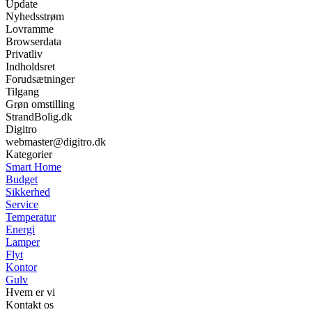
Update
Nyhedsstrøm
Lovramme
Browserdata
Privatliv
Indholdsret
Forudsætninger
Tilgang
Grøn omstilling
StrandBolig.dk
Digitro
webmaster@digitro.dk
Kategorier
Smart Home
Budget
Sikkerhed
Service
Temperatur
Energi
Lamper
Flyt
Kontor
Gulv
Hvem er vi
Kontakt os