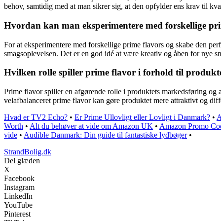
behov, samtidig med at man sikrer sig, at den opfylder ens krav til kva
Hvordan kan man eksperimentere med forskellige prim
For at eksperimentere med forskellige prime flavors og skabe den perf
smagsoplevelsen. Det er en god idé at være kreativ og åben for nye sma
Hvilken rolle spiller prime flavor i forhold til produ
Prime flavor spiller en afgørende rolle i produktets markedsføring og 
velafbalanceret prime flavor kan gøre produktet mere attraktivt og diff
Hvad er TV2 Echo?
•
Er Prime Ullovligt eller Lovligt i Danmark?
•
A
Worth
•
Alt du behøver at vide om Amazon UK
•
Amazon Promo Codes
vide
•
Audible Danmark: Din guide til fantastiske lydbøger
•
StrandBolig.dk
Del glæden
X
Facebook
Instagram
LinkedIn
YouTube
Pinterest