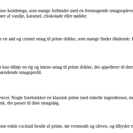
 visse kendetegn, som mange forbinder med en fremragende smagsopleve
er af vanilje, karamel, chokolade eller nødder.
jer en sød og cremet smag til prime drikke, som mange finder tiltalende
n tilføje en rig og intens smag til prime drikke, der appellerer til d
spændende smagsprofil.
rencer. Nogle foretrækker en klassisk prime med enkelte ingredienser, 
nk, der passer til dine smagsløg.
ne enkle cocktail består af prime, tør vermouth og oliven, og tilbyder