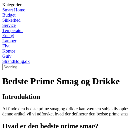
Kategorier
Smart Home
Budget
Sikkerhed
Service
Temperatur
Energi
Lamper
Flyt
Kontor
Gulv
StrandBolig.dk
Bedste Prime Smag og Drikke
Introduktion
At finde den bedste prime smag og drikke kan være en subjektiv oplev
denne artikel vil vi udforske, hvad der definerer den bedste prime sma
Hvad er den bedste prime smag?