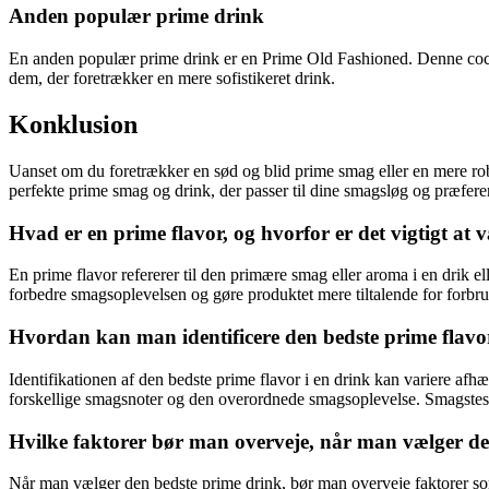
Anden populær prime drink
En anden populær prime drink er en Prime Old Fashioned. Denne cocktai
dem, der foretrækker en mere sofistikeret drink.
Konklusion
Uanset om du foretrækker en sød og blid prime smag eller en mere rob
perfekte prime smag og drink, der passer til dine smagsløg og præfere
Hvad er en prime flavor, og hvorfor er det vigtigt at 
En prime flavor refererer til den primære smag eller aroma i en drik e
forbedre smagsoplevelsen og gøre produktet mere tiltalende for forbr
Hvordan kan man identificere den bedste prime flavor
Identifikationen af den bedste prime flavor i en drink kan variere afh
forskellige smagsnoter og den overordnede smagsoplevelse. Smagstestn
Hvilke faktorer bør man overveje, når man vælger de
Når man vælger den bedste prime drink, bør man overveje faktorer som 