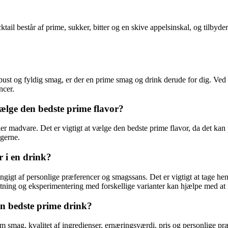
l består af prime, sukker, bitter og en skive appelsinskal, og tilbyde
ust og fyldig smag, er der en prime smag og drink derude for dig. Ved 
ncer.
vælge den bedste prime flavor?
ller madvare. Det er vigtigt at vælge den bedste prime flavor, da det k
ugerne.
 i en drink?
ængigt af personlige præferencer og smagssans. Det er vigtigt at tage he
ing og eksperimentering med forskellige varianter kan hjælpe med at id
n bedste prime drink?
smag, kvalitet af ingredienser, ernæringsværdi, pris og personlige præfe