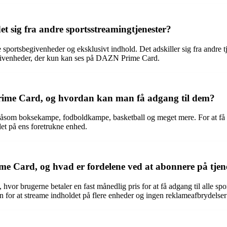
 sig fra andre sportsstreamingtjenester?
sportsbegivenheder og eksklusivt indhold. Det adskiller sig fra andre t
givenheder, der kun kan ses på DAZN Prime Card.
ime Card, og hvordan kan man få adgang til dem?
såsom boksekampe, fodboldkampe, basketball og meget mere. For at f
det på ens foretrukne enhed.
e Card, og hvad er fordelene ved at abonnere på tjen
or brugerne betaler en fast månedlig pris for at få adgang til alle sp
den for at streame indholdet på flere enheder og ingen reklameafbrydels