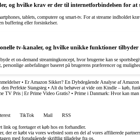
 og hvilke krav er der til internetforbindelsen for at
phones, tablets, computere og smart-tv. For at streame indholdet kræve
 buffering eller forsinkelser.
elle tv-kanaler, og hvilke unikke funktioner tilbyder 
tilbyde et on-demand streamingkoncept, hvor brugerne kan se sportsbegi
, personlige anbefalinger baseret på brugerens præferencer og mulighed
nmeldelser
•
Er Amazon Sikker? En Dybdegående Analyse af Amazon T
l den Perfekte Stangsteg
•
Alt du behøver at vide om Kindle – køb, funk
me TV Pris | Er Prime Video Gratis?
•
Prime i Danmark: Hvor kan man
terest
TikTok
Mail
RSS
t link og foretager et køb hos en forhandler.
ter, der er købt via vores websted som en del af vores affilierede partn
tagen med forudgående skriftlig tilladelse fra os.