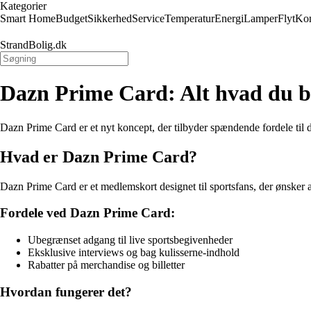
Kategorier
Smart Home
Budget
Sikkerhed
Service
Temperatur
Energi
Lamper
Flyt
Kon
StrandBolig.dk
Dazn Prime Card: Alt hvad du b
Dazn Prime Card er et nyt koncept, der tilbyder spændende fordele til d
Hvad er Dazn Prime Card?
Dazn Prime Card er et medlemskort designet til sportsfans, der ønsker at
Fordele ved Dazn Prime Card:
Ubegrænset adgang til live sportsbegivenheder
Eksklusive interviews og bag kulisserne-indhold
Rabatter på merchandise og billetter
Hvordan fungerer det?