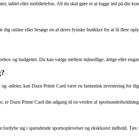
 tablet eller mobiltelefon. Alt du skal gøre er at logge ind på din kont
 dig online eller besøge en af ​​deres fysiske butikker for at få flere opl
 behov og budgetter. Du kan vælge mellem månedlige, årlige eller engangs
g?
d og -atleter, kan Dazn Prime Card være en fantastisk investering for d
ene, er Dazn Prime Card din adgang til en verden af sportsunderholdning
t fordybe sig i spændende sportsoplevelser og eksklusivt indhold. Tøv ik