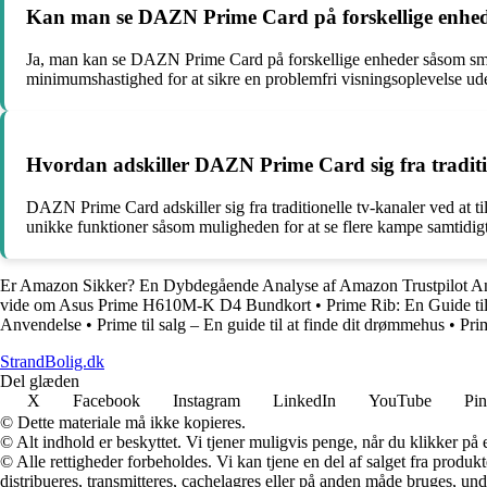
Kan man se DAZN Prime Card på forskellige enheder,
Ja, man kan se DAZN Prime Card på forskellige enheder såsom smart
minimumshastighed for at sikre en problemfri visningsoplevelse uden
Hvordan adskiller DAZN Prime Card sig fra tradition
DAZN Prime Card adskiller sig fra traditionelle tv-kanaler ved at 
unikke funktioner såsom muligheden for at se flere kampe samtidigt
Er Amazon Sikker? En Dybdegående Analyse af Amazon Trustpilot A
vide om Asus Prime H610M-K D4 Bundkort
•
Prime Rib: En Guide ti
Anvendelse
•
Prime til salg – En guide til at finde dit drømmehus
•
Pri
StrandBolig.dk
Del glæden
X
Facebook
Instagram
LinkedIn
YouTube
Pin
© Dette materiale må ikke kopieres.
© Alt indhold er beskyttet. Vi tjener muligvis penge, når du klikker på e
© Alle rettigheder forbeholdes. Vi kan tjene en del af salget fra produk
distribueres, transmitteres, cachelagres eller på anden måde bruges, und