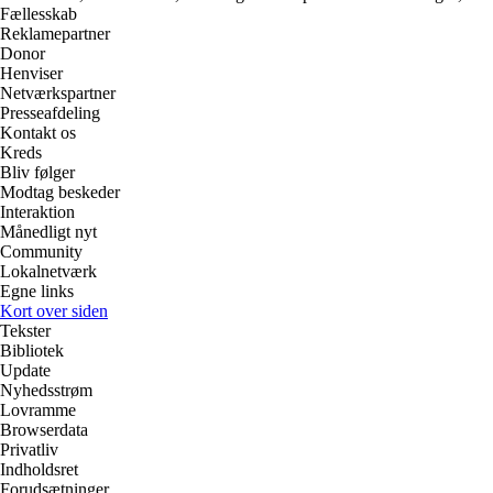
Fællesskab
Reklamepartner
Donor
Henviser
Netværkspartner
Presseafdeling
Kontakt os
Kreds
Bliv følger
Modtag beskeder
Interaktion
Månedligt nyt
Community
Lokalnetværk
Egne links
Kort over siden
Tekster
Bibliotek
Update
Nyhedsstrøm
Lovramme
Browserdata
Privatliv
Indholdsret
Forudsætninger