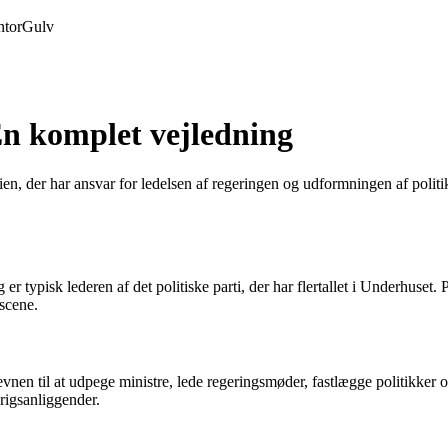
tor
Gulv
En komplet vejledning
nnien, der har ansvar for ledelsen af regeringen og udformningen af poli
 er typisk lederen af det politiske parti, der har flertallet i Underhuse
 scene.
evnen til at udpege ministre, lede regeringsmøder, fastlægge politikker
nrigsanliggender.