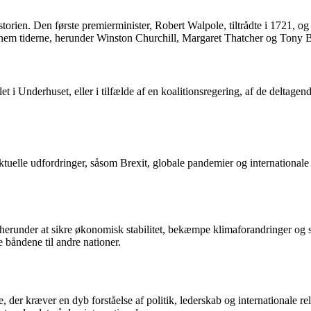
rien. Den første premierminister, Robert Walpole, tiltrådte i 1721, og sid
nem tiderne, herunder Winston Churchill, Margaret Thatcher og Tony Bl
llet i Underhuset, eller i tilfælde af en koalitionsregering, af de deltag
e aktuelle udfordringer, såsom Brexit, globale pandemier og international
 herunder at sikre økonomisk stabilitet, bekæmpe klimaforandringer og s
båndene til andre nationer.
der kræver en dyb forståelse af politik, lederskab og internationale rel