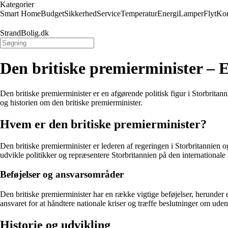
Kategorier
Smart Home
Budget
Sikkerhed
Service
Temperatur
Energi
Lamper
Flyt
Kon
StrandBolig.dk
Den britiske premierminister – 
Den britiske premierminister er en afgørende politisk figur i Storbrita
og historien om den britiske premierminister.
Hvem er den britiske premierminister?
Den britiske premierminister er lederen af regeringen i Storbritannien og
udvikle politikker og repræsentere Storbritannien på den internationale
Beføjelser og ansvarsområder
Den britiske premierminister har en række vigtige beføjelser, herunder 
ansvaret for at håndtere nationale kriser og træffe beslutninger om ude
Historie og udvikling