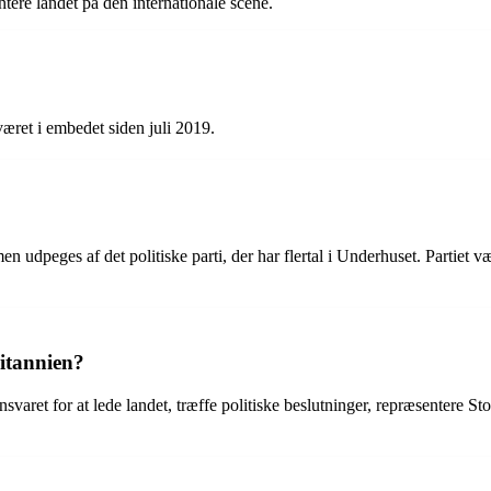
ntere landet på den internationale scene.
æret i embedet siden juli 2019.
 udpeges af det politiske parti, der har flertal i Underhuset. Partiet væl
ritannien?
svaret for at lede landet, træffe politiske beslutninger, repræsentere Sto