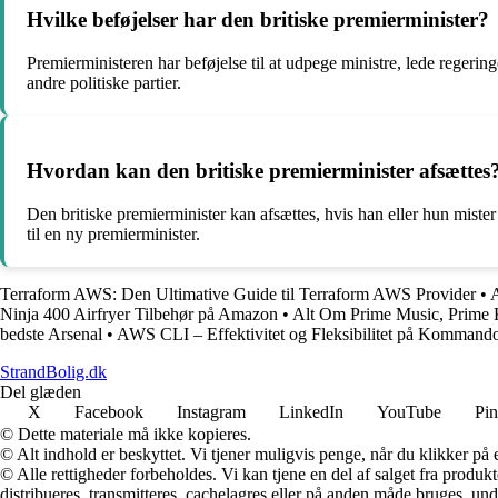
Hvilke beføjelser har den britiske premierminister?
Premierministeren har beføjelse til at udpege ministre, lede regerin
andre politiske partier.
Hvordan kan den britiske premierminister afsættes
Den britiske premierminister kan afsættes, hvis han eller hun mister 
til en ny premierminister.
Terraform AWS: Den Ultimative Guide til Terraform AWS Provider
•
Ninja 400 Airfryer Tilbehør på Amazon
•
Alt Om Prime Music, Prime
bedste Arsenal
•
AWS CLI – Effektivitet og Fleksibilitet på Kommand
StrandBolig.dk
Del glæden
X
Facebook
Instagram
LinkedIn
YouTube
Pin
© Dette materiale må ikke kopieres.
© Alt indhold er beskyttet. Vi tjener muligvis penge, når du klikker på e
© Alle rettigheder forbeholdes. Vi kan tjene en del af salget fra produk
distribueres, transmitteres, cachelagres eller på anden måde bruges, und