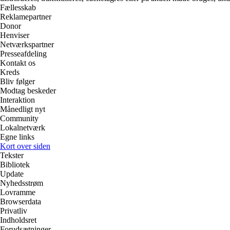
Fællesskab
Reklamepartner
Donor
Henviser
Netværkspartner
Presseafdeling
Kontakt os
Kreds
Bliv følger
Modtag beskeder
Interaktion
Månedligt nyt
Community
Lokalnetværk
Egne links
Kort over siden
Tekster
Bibliotek
Update
Nyhedsstrøm
Lovramme
Browserdata
Privatliv
Indholdsret
Forudsætninger