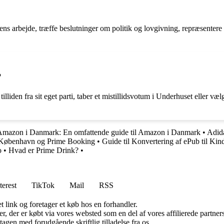
gens arbejde, træffe beslutninger om politik og lovgivning, repræsentere
?
tilliden fra sit eget parti, taber et mistillidsvotum i Underhuset eller v
Amazon i Danmark: En omfattende guide til Amazon i Danmark
•
Adida
 København og Prime Booking
•
Guide til Konvertering af ePub til Kin
o
•
Hvad er Prime Drink?
•
terest
TikTok
Mail
RSS
t link og foretager et køb hos en forhandler.
ter, der er købt via vores websted som en del af vores affilierede partn
tagen med forudgående skriftlig tilladelse fra os.