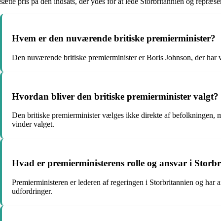
sætte pris på den indsats, der ydes for at lede Storbritannien og repræse
Hvem er den nuværende britiske premierminister?
Den nuværende britiske premierminister er Boris Johnson, der har v
Hvordan bliver den britiske premierminister valgt?
Den britiske premierminister vælges ikke direkte af befolkningen, men
vinder valget.
Hvad er premierministerens rolle og ansvar i Storb
Premierministeren er lederen af regeringen i Storbritannien og har an
udfordringer.