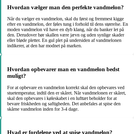
Hvordan vælger man den perfekte vandmelon?
Når du vælger en vandmelon, skal du først og fremmest kigge
efter en vandmelon, der føles tung i forhold til dens størrelse. En
moden vandmelon vil have en dyb klang, når du banker let på
den. Derudover bør skallen være jævn og uden synlige skader
eller bløde pletter. En gul plet på undersiden af ​​vandmelonen
indikerer, at den har modnet på marken.
Hvordan opbevarer man en vandmelon bedst
muligt?
For at opbevare en vandmelon korrekt skal den opbevares ved
stuetemperatur, indtil den er skåret. Når vandmelonen er skåret,
skal den opbevares i køleskabet i en lufttæt beholder for at
bevare friskheden og saftigheden. Det anbefales at spise den
skårne vandmelon inden for 3-4 dage.
Hvad er fordelene ved at spise vandmelon?