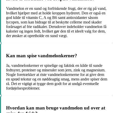
Vandmelon er en sund og forfriskende frugt, der er rig på vand,
hvilket hjælper med at holde kroppen hydreret. Den er også en
god kilde til vitamin C, A og B6 samt antioxidanter såsom
lycopen, som kan bidrage til at beskytte cellerne mod skader
forårsaget af frie radikaler. Derudover indeholder vandmelon få
kalorier og ingen fedt, hvilket gør den til et ideelt valg for dem,
der ønsker at opretholde en sund vægt.
Kan man spise vandmelonkerner?
Ja, vandmelonkerner er spiselige og faktisk en kilde til sunde
fedtsyrer, proteiner og mineraler som jern, zink og magnesium.
Nogle foretrækker at riste vandmelonkernerne for at give dem
en sprød tekstur og en nøddeagtig smag, mens andre spiser dem
rå. Det er vigtigt at tygge dem godt for at undgå eventuelle
fordøjelsesproblemer.
Hvordan kan man bruge vandmelon ud over at