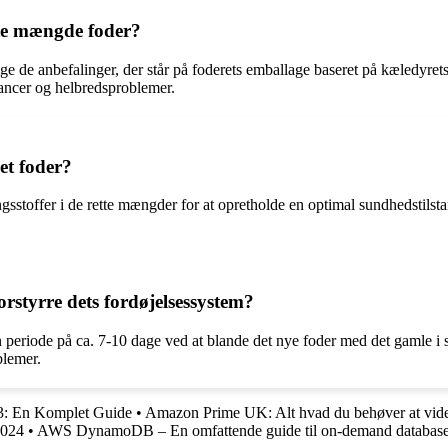
tte mængde foder?
ge de anbefalinger, der står på foderets emballage baseret på kæledyrets 
lancer og helbredsproblemer.
ret foder?
gsstoffer i de rette mængder for at opretholde en optimal sundhedstilstan
rstyrre dets fordøjelsessystem?
 periode på ca. 7-10 dage ved at blande det nye foder med det gamle i s
blemer.
3: En Komplet Guide
•
Amazon Prime UK: Alt hvad du behøver at vid
2024
•
AWS DynamoDB – En omfattende guide til on-demand database