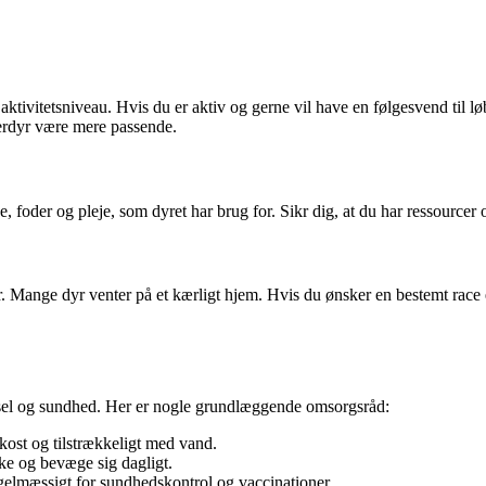
 aktivitetsniveau. Hvis du er aktiv og gerne vil have en følgesvend til lø
averdyr være mere passende.
, foder og pleje, som dyret har brug for. Sikr dig, at du har ressourcer og
er. Mange dyr venter på et kærligt hjem. Hvis du ønsker en bestemt race 
rivsel og sundhed. Her er nogle grundlæggende omsorgsråd:
 kost og tilstrækkeligt med vand.
ke og bevæge sig dagligt.
gelmæssigt for sundhedskontrol og vaccinationer.