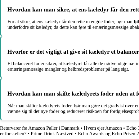
Hvordan kan man sikre, at ens kæledyr får den re
For at sikre, at ens kæledyr får den rette mængde foder, bør man føl
underfodre sit kæledyr, da dette kan føre til ernæringsmæssige uba
Hvorfor er det vigtigt at give sit kæledyr et balance
Et balanceret foder sikrer, at kæledyret får alle de nødvendige nærin
ernæringsmæssige mangler og helbredsproblemer på lang sigt.
Hvordan kan man skifte kæledyrets foder uden at fo
Når man skifter kæledyrets foder, bør man gøre det gradvist over en
vænne sig til det nye foder og reducerer risikoen for fordøjelsespro
Returvarer fra Amazon Paller i Danmark
•
Hvem ejer Amazon
•
Echo 
er forskellen?
•
Prime Drink Næstved
•
Echo Awards og Echo Prisen 