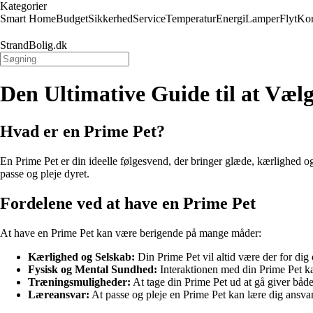
Kategorier
Smart Home
Budget
Sikkerhed
Service
Temperatur
Energi
Lamper
Flyt
Kon
StrandBolig.dk
Den Ultimative Guide til at Vælg
Hvad er en Prime Pet?
En Prime Pet er din ideelle følgesvend, der bringer glæde, kærlighed og li
passe og pleje dyret.
Fordelene ved at have en Prime Pet
At have en Prime Pet kan være berigende på mange måder:
Kærlighed og Selskab:
Din Prime Pet vil altid være der for dig
Fysisk og Mental Sundhed:
Interaktionen med din Prime Pet ka
Træningsmuligheder:
At tage din Prime Pet ud at gå giver både
Læreansvar:
At passe og pleje en Prime Pet kan lære dig ansva