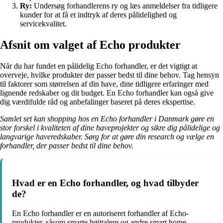
Ry:
Undersøg forhandlerens ry og læs anmeldelser fra tidligere
kunder for at få et indtryk af deres pålidelighed og
servicekvalitet.
Afsnit om valget af Echo produkter
Når du har fundet en pålidelig Echo forhandler, er det vigtigt at
overveje, hvilke produkter der passer bedst til dine behov. Tag hensyn
til faktorer som størrelsen af din have, dine tidligere erfaringer med
lignende redskaber og dit budget. En Echo forhandler kan også give
dig værdifulde råd og anbefalinger baseret på deres ekspertise.
Samlet set kan shopping hos en Echo forhandler i Danmark gøre en
stor forskel i kvaliteten af dine haveprojekter og sikre dig pålidelige og
langvarige haveredskaber. Sørg for at gøre din research og vælge en
forhandler, der passer bedst til dine behov.
Hvad er en Echo forhandler, og hvad tilbyder
de?
En Echo forhandler er en autoriseret forhandler af Echo-
produkter, såsom smarte højttalere og andre smart home-