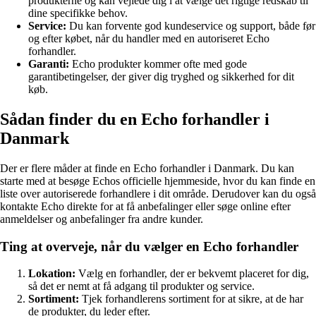
produkterne og kan vejlede dig i at vælge det rigtige redskab til
dine specifikke behov.
Service:
Du kan forvente god kundeservice og support, både før
og efter købet, når du handler med en autoriseret Echo
forhandler.
Garanti:
Echo produkter kommer ofte med gode
garantibetingelser, der giver dig tryghed og sikkerhed for dit
køb.
Sådan finder du en Echo forhandler i
Danmark
Der er flere måder at finde en Echo forhandler i Danmark. Du kan
starte med at besøge Echos officielle hjemmeside, hvor du kan finde en
liste over autoriserede forhandlere i dit område. Derudover kan du også
kontakte Echo direkte for at få anbefalinger eller søge online efter
anmeldelser og anbefalinger fra andre kunder.
Ting at overveje, når du vælger en Echo forhandler
Lokation:
Vælg en forhandler, der er bekvemt placeret for dig,
så det er nemt at få adgang til produkter og service.
Sortiment:
Tjek forhandlerens sortiment for at sikre, at de har
de produkter, du leder efter.