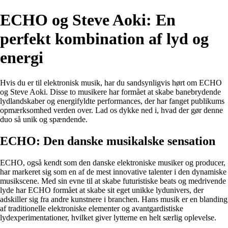
ECHO og Steve Aoki: En
perfekt kombination af lyd og
energi
Hvis du er til elektronisk musik, har du sandsynligvis hørt om ECHO
og Steve Aoki. Disse to musikere har formået at skabe banebrydende
lydlandskaber og energifyldte performances, der har fanget publikums
opmærksomhed verden over. Lad os dykke ned i, hvad der gør denne
duo så unik og spændende.
ECHO: Den danske musikalske sensation
ECHO, også kendt som den danske elektroniske musiker og producer,
har markeret sig som en af de mest innovative talenter i den dynamiske
musikscene. Med sin evne til at skabe futuristiske beats og medrivende
lyde har ECHO formået at skabe sit eget unikke lydunivers, der
adskiller sig fra andre kunstnere i branchen. Hans musik er en blanding
af traditionelle elektroniske elementer og avantgardistiske
lydexperimentationer, hvilket giver lytterne en helt særlig oplevelse.