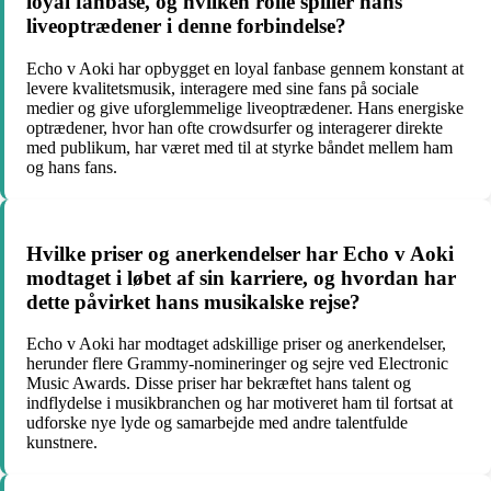
loyal fanbase, og hvilken rolle spiller hans
liveoptrædener i denne forbindelse?
Echo v Aoki har opbygget en loyal fanbase gennem konstant at
levere kvalitetsmusik, interagere med sine fans på sociale
medier og give uforglemmelige liveoptrædener. Hans energiske
optrædener, hvor han ofte crowdsurfer og interagerer direkte
med publikum, har været med til at styrke båndet mellem ham
og hans fans.
Hvilke priser og anerkendelser har Echo v Aoki
modtaget i løbet af sin karriere, og hvordan har
dette påvirket hans musikalske rejse?
Echo v Aoki har modtaget adskillige priser og anerkendelser,
herunder flere Grammy-nomineringer og sejre ved Electronic
Music Awards. Disse priser har bekræftet hans talent og
indflydelse i musikbranchen og har motiveret ham til fortsat at
udforske nye lyde og samarbejde med andre talentfulde
kunstnere.