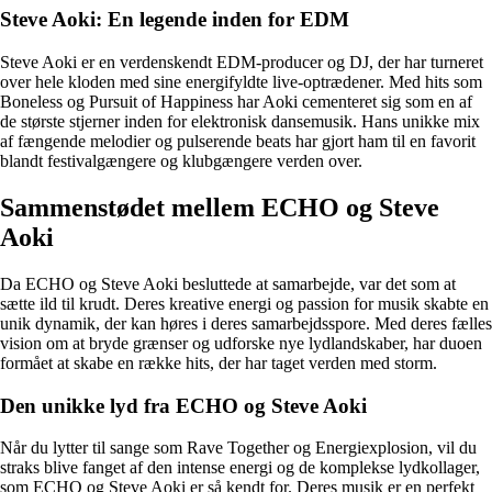
Steve Aoki: En legende inden for EDM
Steve Aoki er en verdenskendt EDM-producer og DJ, der har turneret
over hele kloden med sine energifyldte live-optrædener. Med hits som
Boneless og Pursuit of Happiness har Aoki cementeret sig som en af
de største stjerner inden for elektronisk dansemusik. Hans unikke mix
af fængende melodier og pulserende beats har gjort ham til en favorit
blandt festivalgængere og klubgængere verden over.
Sammenstødet mellem ECHO og Steve
Aoki
Da ECHO og Steve Aoki besluttede at samarbejde, var det som at
sætte ild til krudt. Deres kreative energi og passion for musik skabte en
unik dynamik, der kan høres i deres samarbejdsspore. Med deres fælles
vision om at bryde grænser og udforske nye lydlandskaber, har duoen
formået at skabe en række hits, der har taget verden med storm.
Den unikke lyd fra ECHO og Steve Aoki
Når du lytter til sange som Rave Together og Energiexplosion, vil du
straks blive fanget af den intense energi og de komplekse lydkollager,
som ECHO og Steve Aoki er så kendt for. Deres musik er en perfekt