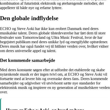
kombination af futuristisk elektronik og ørehængende melodier, der
appellerer til både nye og erfarne lyttere.
Den globale indflydelse
ECHO og Steve Aoki har ikke kun erobret Danmark med deres
musikalske talent. Deres globale tilstedeværelse har ført dem til store
festivaler som Tomorrowland og Ultra Music Festival, hvor de har
begejstret publikum med deres unikke lyd og energifyldte optrædener.
Deres musik har også fundet vej til hitlister verden over, hvilket vidner
om deres universelle appel og talent.
Det kommende samarbejde
Med deres konstante søgen efter at udfordre det etablerede og skabe
nytænkende musik er der ingen tvivl om, at ECHO og Steve Aoki vil
fortsætte med at levere hits og overraske deres fans. Deres kommende
samarbejder og udgivelser vil utvivlsomt sætte nye standarder for
elektronisk musik og inspirere en ny generation af musikelskere verden
over.