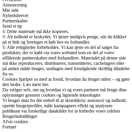
Annoncering
Min side
Nyhedsbrevet
Partnerskaber
Send et tip
© Dette materiale må ikke kopieres.
© Alt indhold er beskyttet. Vi tjener muligvis penge, når du klikker
på et link og foretager et køb hos en forhandler.
© Alle rettigheder forbeholdes. Vi kan tjene en del af salget fra
produkter, der er købt via vores websted som en del af vores
affilierede partnerskaber med forhandlere. Materialet på denne side
må ikke reproduceres, distribueres, transmitteres, cachelagres eller
på anden måde bruges, undtagen med forudgående skriftlig tilladelse
fra os.
Cookies hjælper os med at forstå, hvordan du bruger siden – og gøre
den bedre. Læs mere her.
Du vælger selv, om og hvordan vi og vores partnere må bruge dine
oplysninger gennem cookies og lignende teknologier
Vi bruger data fra din enhed til at skræddersy annoncer og indhold,
oprette brugerprofiler, måle kampagners effekt og analysere
publikum via forskellige datakilder for at forbedre vores ydelser
Brugerindstillinger
Afvis cookies
Fortsæt