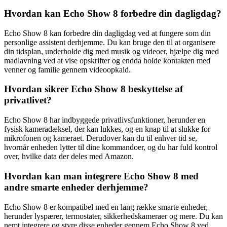
Hvordan kan Echo Show 8 forbedre din dagligdag?
Echo Show 8 kan forbedre din dagligdag ved at fungere som din
personlige assistent derhjemme. Du kan bruge den til at organisere
din tidsplan, underholde dig med musik og videoer, hjælpe dig med
madlavning ved at vise opskrifter og endda holde kontakten med
venner og familie gennem videoopkald.
Hvordan sikrer Echo Show 8 beskyttelse af
privatlivet?
Echo Show 8 har indbyggede privatlivsfunktioner, herunder en
fysisk kameradæksel, der kan lukkes, og en knap til at slukke for
mikrofonen og kameraet. Derudover kan du til enhver tid se,
hvornår enheden lytter til dine kommandoer, og du har fuld kontrol
over, hvilke data der deles med Amazon.
Hvordan kan man integrere Echo Show 8 med
andre smarte enheder derhjemme?
Echo Show 8 er kompatibel med en lang række smarte enheder,
herunder lyspærer, termostater, sikkerhedskameraer og mere. Du kan
nemt integrere og styre disse enheder gennem Echo Show 8 ved