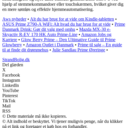
hjælp af stemmekommandoer eller touchskærmen, hvilket giver dig
en mere sømløs og effektiv hjemmeautomatisering.
Aws nyheder
•
Alt du har brug for at vide om Kindle-tabletten
•
ASUS Prime Z790-A WiFi: Alt hvad du har brug for at vide
•
Prime
Danmark Drink: Gør dit valg med omhu
•
Mazda MX-30 e-
Skyactiv R-EV 170 HK Auto Prime-Line
•
Amazon Jobs og
Karriere
•
Glow Berry Prime – Den Ultimative Guide til Prime
Glowberry
•
Amazon Outlet i Danmark
•
Prime til salg – En guide
til at finde dit drømmehus
•
Julie Sandlau Prime Øreringe
•
StrandBolig.dk
Del glæden
X
Facebook
Instagram
LinkedIn
YouTube
Pinterest
TikTok
Mail
RSS
© Dette materiale må ikke kopieres.
© Alt indhold er beskyttet. Vi tjener muligvis penge, når du klikker
på et link og foretager et køb hos en forhandler.