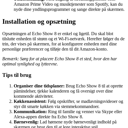
Amazon Prime Video og musiktjenester som Spotify, kan du
nyde dine yndlingsprogrammer og sange direkte på skærmen.
Installation og opsætning
Opsætningen af Echo Show 8 er enkel og ligetil. Du skal blot
tilslutte enheden til strøm og et Wi-Fi-netværk. Herefter følger du de
trin, der vises på skærmen, for at konfigurere enheden med dine
personlige præferencer og tilføje den til dit Amazon-konto.
Bemærk: Sørg for at placere Echo Show 8 et sted, hvor den har
optimal synlighed og lytteevne.
Tips til brug
Organiser dine tidsplaner:
Brug Echo Show 8 til at oprette
påmindelser, tjekke kalenderen og få oversigt over dine
kommende aktiviteter.
Køkkenassistent:
Følg opskrifter, se madlavningsvideoer og
styr dit smarte køkken via stemmekommandoer.
Kommunikation:
Ring til familie og venner via Skype eller
Alexa-appen direkte fra Echo Show 8.
Børnevenlig:
Lad børnene nyde børnevenligt indhold på
skærmen og brug den til at lege interaktive spil.