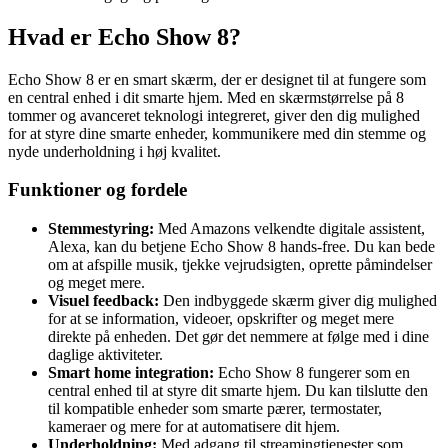
Hvad er Echo Show 8?
Echo Show 8 er en smart skærm, der er designet til at fungere som
en central enhed i dit smarte hjem. Med en skærmstørrelse på 8
tommer og avanceret teknologi integreret, giver den dig mulighed
for at styre dine smarte enheder, kommunikere med din stemme og
nyde underholdning i høj kvalitet.
Funktioner og fordele
Stemmestyring:
Med Amazons velkendte digitale assistent,
Alexa, kan du betjene Echo Show 8 hands-free. Du kan bede
om at afspille musik, tjekke vejrudsigten, oprette påmindelser
og meget mere.
Visuel feedback:
Den indbyggede skærm giver dig mulighed
for at se information, videoer, opskrifter og meget mere
direkte på enheden. Det gør det nemmere at følge med i dine
daglige aktiviteter.
Smart home integration:
Echo Show 8 fungerer som en
central enhed til at styre dit smarte hjem. Du kan tilslutte den
til kompatible enheder som smarte pærer, termostater,
kameraer og mere for at automatisere dit hjem.
Underholdning:
Med adgang til streamingtjenester som