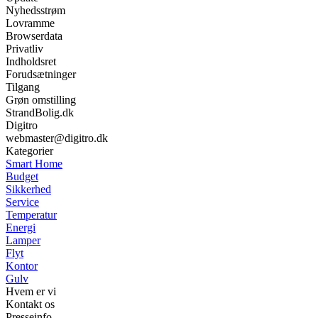
Nyhedsstrøm
Lovramme
Browserdata
Privatliv
Indholdsret
Forudsætninger
Tilgang
Grøn omstilling
StrandBolig.dk
Digitro
webmaster@digitro.dk
Kategorier
Smart Home
Budget
Sikkerhed
Service
Temperatur
Energi
Lamper
Flyt
Kontor
Gulv
Hvem er vi
Kontakt os
Presseinfo