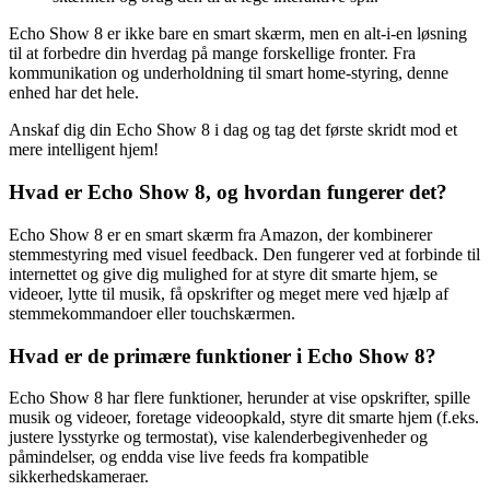
Echo Show 8 er ikke bare en smart skærm, men en alt-i-en løsning
til at forbedre din hverdag på mange forskellige fronter. Fra
kommunikation og underholdning til smart home-styring, denne
enhed har det hele.
Anskaf dig din Echo Show 8 i dag og tag det første skridt mod et
mere intelligent hjem!
Hvad er Echo Show 8, og hvordan fungerer det?
Echo Show 8 er en smart skærm fra Amazon, der kombinerer
stemmestyring med visuel feedback. Den fungerer ved at forbinde til
internettet og give dig mulighed for at styre dit smarte hjem, se
videoer, lytte til musik, få opskrifter og meget mere ved hjælp af
stemmekommandoer eller touchskærmen.
Hvad er de primære funktioner i Echo Show 8?
Echo Show 8 har flere funktioner, herunder at vise opskrifter, spille
musik og videoer, foretage videoopkald, styre dit smarte hjem (f.eks.
justere lysstyrke og termostat), vise kalenderbegivenheder og
påmindelser, og endda vise live feeds fra kompatible
sikkerhedskameraer.