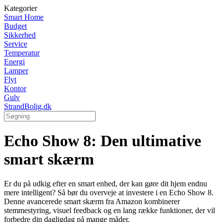
Kategorier
Smart Home
Budget
Sikkerhed
Service
Temperatur
Energi
Lamper
Flyt
Kontor
Gulv
StrandBolig.dk
Echo Show 8: Den ultimative
smart skærm
Er du på udkig efter en smart enhed, der kan gøre dit hjem endnu
mere intelligent? Så bør du overveje at investere i en Echo Show 8.
Denne avancerede smart skærm fra Amazon kombinerer
stemmestyring, visuel feedback og en lang række funktioner, der vil
forbedre din dagligdag på mange måder.