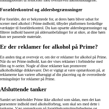
middagsbordet til festscener med overdreven alkoholindtagelse.
Forældrekontrol og aldersbegrænsninger
For forældre, der er bekymrede for, at deres børn bliver udsat for
scener med alkohol i Prime-indhold, tilbyder platformen forskellige
værktøjer til forældrekontrol. Du kan opsætte aldersbegrænsninger og
filtrere indhold baseret på aldersanbefalinger for at sikre, at dine børn
kun ser passende materiale.
Er der reklamer for alkohol på Prime?
En anden ting at overveje er, om der er reklamer for alkohol på Prime.
Når du ser Prime-indhold, kan der vises reklamer i forbindelse med
film og tv-serier. Nogle af disse reklamer kan promovere
alkoholholdige drikkevarer. Det er vigtigt at være opmærksom på, at
reklamerne kan variere afhængigt af din placering og de overordnede
retningslinjer for reklamer på Prime.
Afsluttende tanker
Samlet set indeholder Prime ikke alkohol som sådan, men det kan
præsentere indhold med alkoholforbrug, som skal ses med dette i
tankerne. Vær opmærksom på forældrekontrolmulighederne og