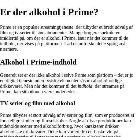
Er der alkohol i Prime?
Prime er en populær streamingtjeneste, der tilbyder et bredt udvalg af
film og tv-serier til sine abonnenter. Mange brugere spekulerer
imidlertid på, om der er alkohol i Prime, især når det kommer til de
indhold, der vises på platformen. Lad os udforske dette spørgsmål
nærmere.
Alkohol i Prime-indhold
Generelt set er der ikke alkohol i selve Prime som platform – det er jo
en digital tjeneste uden fysiske elementer såsom alkoholholdige
drikkevarer. Men når det kommer til det
indhold
, der streames på
Prime, kan situationen være anderledes.
TV-serier og film med alkohol
Prime tilbyder et stort udvalg af tv-serier og film, som er produceret af
forskellige studier og filmselskaber. Nogle af disse produktioner kan
indeholde scener med alkoholforbrug, hvor karakterer drikker
alkoholiske drikkevarer. Dette kan variere fra en flaske vin på