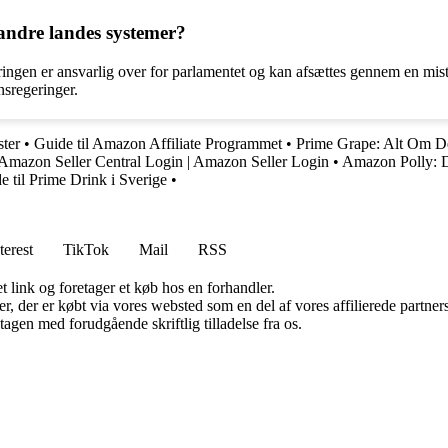
 andre landes systemer?
eringen er ansvarlig over for parlamentet og kan afsættes gennem en misti
onsregeringer.
ster
•
Guide til Amazon Affiliate Programmet
•
Prime Grape: Alt Om D
Amazon Seller Central Login | Amazon Seller Login
•
Amazon Polly: Den
e til Prime Drink i Sverige
•
terest
TikTok
Mail
RSS
t link og foretager et køb hos en forhandler.
ter, der er købt via vores websted som en del af vores affilierede partn
tagen med forudgående skriftlig tilladelse fra os.