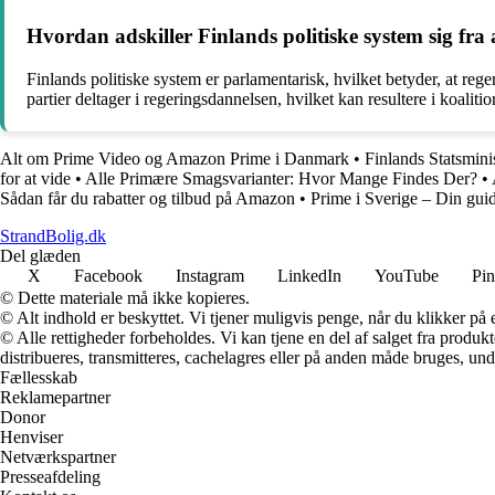
Hvordan adskiller Finlands politiske system sig fra
Finlands politiske system er parlamentarisk, hvilket betyder, at reg
partier deltager i regeringsdannelsen, hvilket kan resultere i koaliti
Alt om Prime Video og Amazon Prime i Danmark
•
Finlands Statsmini
for at vide
•
Alle Primære Smagsvarianter: Hvor Mange Findes Der?
•
Sådan får du rabatter og tilbud på Amazon
•
Prime i Sverige – Din guid
StrandBolig.dk
Del glæden
X
Facebook
Instagram
LinkedIn
YouTube
Pin
© Dette materiale må ikke kopieres.
© Alt indhold er beskyttet. Vi tjener muligvis penge, når du klikker på e
© Alle rettigheder forbeholdes. Vi kan tjene en del af salget fra produk
distribueres, transmitteres, cachelagres eller på anden måde bruges, und
Fællesskab
Reklamepartner
Donor
Henviser
Netværkspartner
Presseafdeling