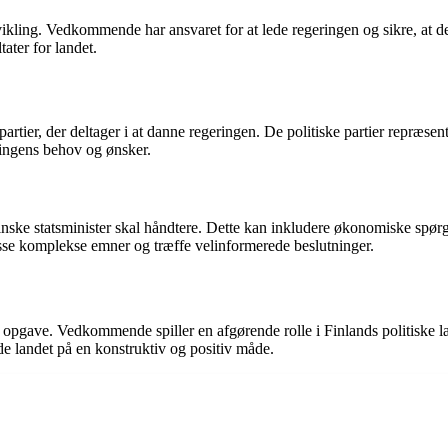
udvikling. Vedkommende har ansvaret for at lede regeringen og sikre, at d
tater for landet.
 partier, der deltager i at danne regeringen. De politiske partier repræsent
kningens behov og ønsker.
inske statsminister skal håndtere. Dette kan inkludere økonomiske spørg
i disse komplekse emner og træffe velinformerede beslutninger.
opgave. Vedkommende spiller en afgørende rolle i Finlands politiske land
ede landet på en konstruktiv og positiv måde.