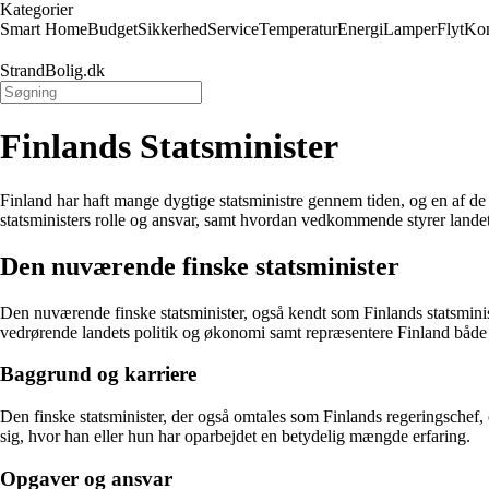
Kategorier
Smart Home
Budget
Sikkerhed
Service
Temperatur
Energi
Lamper
Flyt
Kon
StrandBolig.dk
Finlands Statsminister
Finland har haft mange dygtige statsministre gennem tiden, og en af de
statsministers rolle og ansvar, samt hvordan vedkommende styrer landet
Den nuværende finske statsminister
Den nuværende finske statsminister, også kendt som Finlands statsminist
vedrørende landets politik og økonomi samt repræsentere Finland både n
Baggrund og karriere
Den finske statsminister, der også omtales som Finlands regeringschef, e
sig, hvor han eller hun har oparbejdet en betydelig mængde erfaring.
Opgaver og ansvar