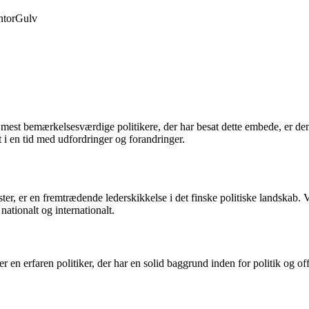
tor
Gulv
 mest bemærkelsesværdige politikere, der har besat dette embede, er de
 i en tid med udfordringer og forandringer.
er, er en fremtrædende lederskikkelse i det finske politiske landskab. 
ationalt og internationalt.
r en erfaren politiker, der har en solid baggrund inden for politik og o