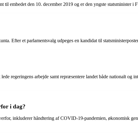
til embedet den 10. december 2019 og er den yngste statsminister i Fi
ta. Efter et parlamentsvalg udpeges en kandidat til statsministerposten,
t lede regeringens arbejde samt repræsentere landet både nationalt og in
rfor i dag?
r overfor, inkluderer håndtering af COVID-19-pandemien, økonomisk geno