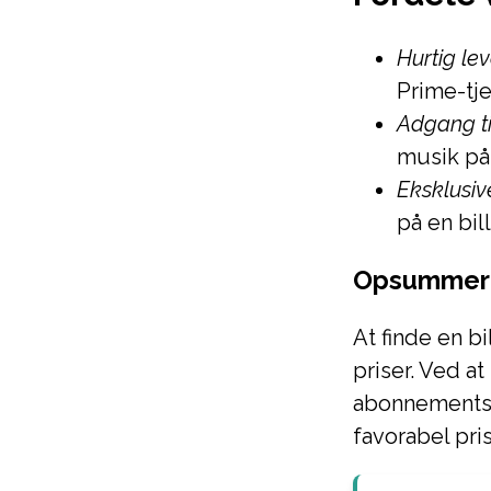
Hurtig lev
Prime-tje
Adgang ti
musik på 
Eksklusive
på en bil
Opsummer
At finde en b
priser. Ved a
abonnementsm
favorabel pris