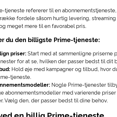
me-tjeneste refererer til en abonnementstjeneste,
 række fordele såsom hurtig levering, streaming a
 og meget mere til en favorabel pris.
r du den billigste Prime-tjeneste:
gn priser:
Start med at sammenligne priserne p
nester for at se, hvilken der passer bedst til dit
lbud:
Hold øje med kampagner og tilbud, hvor du
ime-tjeneste.
onnementsmodeller:
Nogle Prime-tjenester tilb
ige abonnementsmodeller med varierende priser
r. Vælg den, der passer bedst til dine behov.
ved en billig Prime-tjeneste