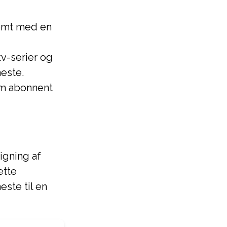
vemt med en
tv-serier og
este.
om abonnent
igning af
ette
ste til en