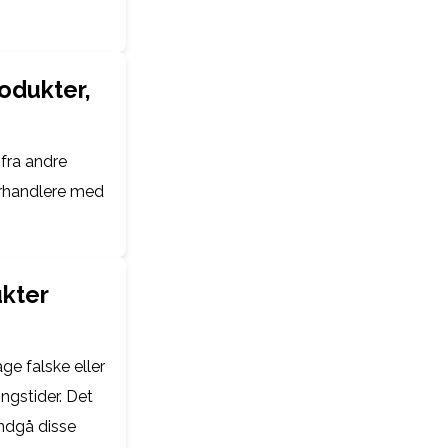
odukter,
fra andre
orhandlere med
ukter
ge falske eller
ngstider. Det
undgå disse