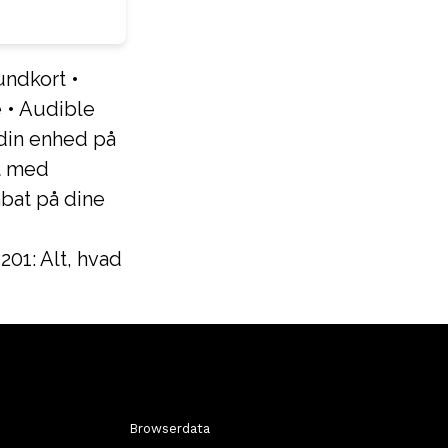
undkort
•
e
•
Audible
din enhed på
t med
bat på dine
01: Alt, hvad
Browserdata