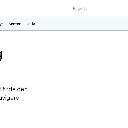
yt
Kontor
Gulv
g
t finde den
navigere