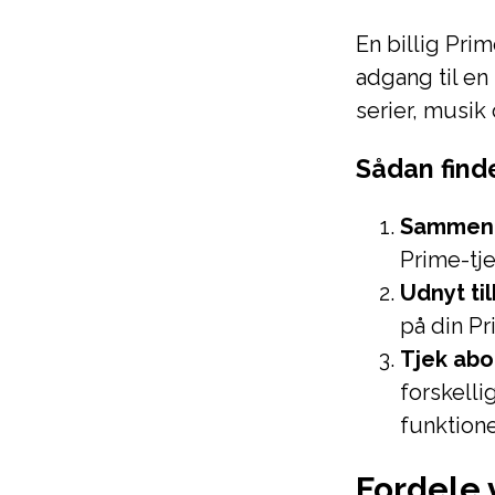
En billig Pri
adgang til en
serier, musik
Sådan finde
Sammenli
Prime-tje
Udnyt ti
på din Pr
Tjek ab
forskell
funktione
Fordele 