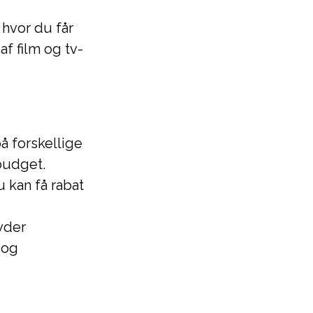
 hvor du får
f film og tv-
å forskellige
 budget.
 kan få rabat
yder
 og