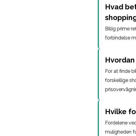
Hvad bet
shoppin
Billig prime re
forbindelse m
Hvordan 
For at finde b
forskellige s
prisovervågnin
Hvilke fo
Fordelene ved
muligheden for