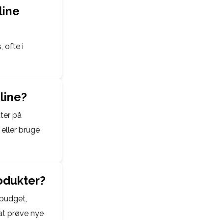
line
, ofte i
line?
tter på
eller bruge
rodukter?
 budget,
 at prøve nye