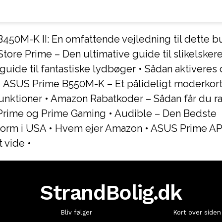
450M-K II: En omfattende vejledning til dette b
ore Prime – Den ultimative guide til slikelsker
guide til fantastiske lydbøger
•
Sådan aktiveres 
•
ASUS Prime B550M-K – Et pålideligt moderkor
unktioner
•
Amazon Rabatkoder – Sådan får du ra
Prime og Prime Gaming
•
Audible – Den Bedste
orm i USA
•
Hvem ejer Amazon
•
ASUS Prime AP2
t vide
•
StrandBolig.dk
Bliv følger
Kort over siden