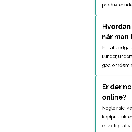
produkter ud
Hvordan 
når man l
For at undgå 
kunder, under
god omdømm
Er der no
online?
Nogle risici v
kopiprodukter
er vigtigt at