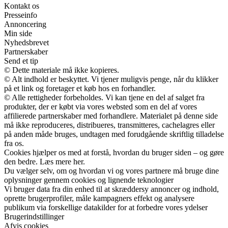
Kontakt os
Presseinfo
Annoncering
Min side
Nyhedsbrevet
Partnerskaber
Send et tip
© Dette materiale må ikke kopieres.
© Alt indhold er beskyttet. Vi tjener muligvis penge, når du klikker
på et link og foretager et køb hos en forhandler.
© Alle rettigheder forbeholdes. Vi kan tjene en del af salget fra
produkter, der er købt via vores websted som en del af vores
affilierede partnerskaber med forhandlere. Materialet på denne side
må ikke reproduceres, distribueres, transmitteres, cachelagres eller
på anden måde bruges, undtagen med forudgående skriftlig tilladelse
fra os.
Cookies hjælper os med at forstå, hvordan du bruger siden – og gøre
den bedre. Læs mere her.
Du vælger selv, om og hvordan vi og vores partnere må bruge dine
oplysninger gennem cookies og lignende teknologier
Vi bruger data fra din enhed til at skræddersy annoncer og indhold,
oprette brugerprofiler, måle kampagners effekt og analysere
publikum via forskellige datakilder for at forbedre vores ydelser
Brugerindstillinger
Afvis cookies