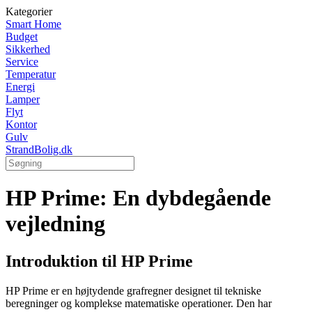
Kategorier
Smart Home
Budget
Sikkerhed
Service
Temperatur
Energi
Lamper
Flyt
Kontor
Gulv
StrandBolig.dk
HP Prime: En dybdegående
vejledning
Introduktion til HP Prime
HP Prime er en højtydende grafregner designet til tekniske
beregninger og komplekse matematiske operationer. Den har