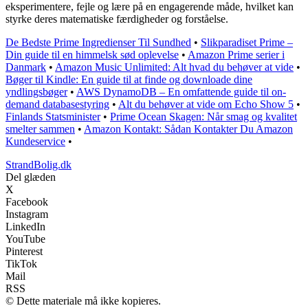
eksperimentere, fejle og lære på en engagerende måde, hvilket kan
styrke deres matematiske færdigheder og forståelse.
De Bedste Prime Ingredienser Til Sundhed
•
Slikparadiset Prime –
Din guide til en himmelsk sød oplevelse
•
Amazon Prime serier i
Danmark
•
Amazon Music Unlimited: Alt hvad du behøver at vide
•
Bøger til Kindle: En guide til at finde og downloade dine
yndlingsbøger
•
AWS DynamoDB – En omfattende guide til on-
demand databasestyring
•
Alt du behøver at vide om Echo Show 5
•
Finlands Statsminister
•
Prime Ocean Skagen: Når smag og kvalitet
smelter sammen
•
Amazon Kontakt: Sådan Kontakter Du Amazon
Kundeservice
•
StrandBolig.dk
Del glæden
X
Facebook
Instagram
LinkedIn
YouTube
Pinterest
TikTok
Mail
RSS
© Dette materiale må ikke kopieres.