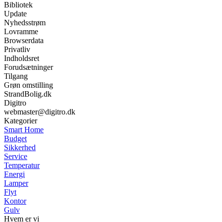
Bibliotek
Update
Nyhedsstrøm
Lovramme
Browserdata
Privatliv
Indholdsret
Forudsætninger
Tilgang
Grøn omstilling
StrandBolig.dk
Digitro
webmaster@digitro.dk
Kategorier
Smart Home
Budget
Sikkerhed
Service
Temperatur
Energi
Lamper
Flyt
Kontor
Gulv
Hvem er vi