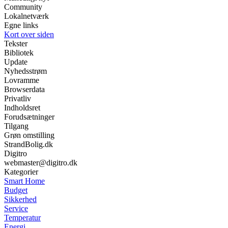
Community
Lokalnetværk
Egne links
Kort over siden
Tekster
Bibliotek
Update
Nyhedsstrøm
Lovramme
Browserdata
Privatliv
Indholdsret
Forudsætninger
Tilgang
Grøn omstilling
StrandBolig.dk
Digitro
webmaster@digitro.dk
Kategorier
Smart Home
Budget
Sikkerhed
Service
Temperatur
Energi