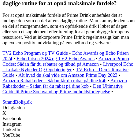
daglige rutine for at opnå maksimale fordele?
For at opnå maksimale fordele af Prime Drink anbefales det at
indtage den som en del af ens daglige rutine. Man kan nyde den som
en del af morgenmaden, som en opfriskende drik i løbet af dagen
eller som et supplement efter træning for at genopbygge kroppens
ressourcer. Ved at inkorporere Prime Drink regelmæssigt kan man
opleve en positiv indvirkning på ens helbred og velvære.
TV2 Echo Program og TV Guide
•
Echo Awards og Echo Prisen
2024
•
Echo Prisen 2024 og TV2 Echo Awards
•
Amazon Promo
Codes: Sådan får du rabatter og tilbud på Amazon
•
Liverpool Echo
– Lokale Nyheder Og Opdateringer
•
TV Echo – Den Ultimative
Guide
•
Alt hvad du skal vide om Amazon Prime Day 2023
•
Amazon Rabatkoder – Sådan får du rabat på dine køb
•
Amazon
Rabatkoder – Sådan får du rabat på dine køb
•
Den Ultimative
Guide til Prime Sodavand og Prime Indholdsfortegnelse
•
StrandBolig.dk
Del glæden
X
Facebook
Instagram
LinkedIn
YouTube