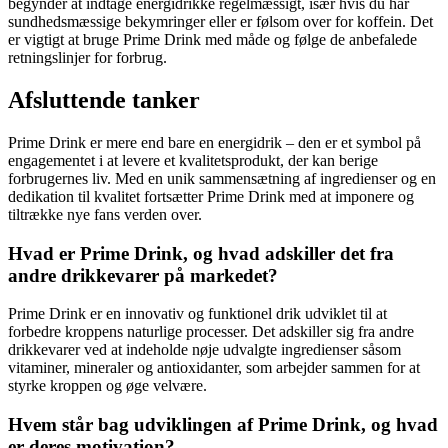
begynder at indtage energidrikke regelmæssigt, især hvis du har
sundhedsmæssige bekymringer eller er følsom over for koffein. Det
er vigtigt at bruge Prime Drink med måde og følge de anbefalede
retningslinjer for forbrug.
Afsluttende tanker
Prime Drink er mere end bare en energidrik – den er et symbol på
engagementet i at levere et kvalitetsprodukt, der kan berige
forbrugernes liv. Med en unik sammensætning af ingredienser og en
dedikation til kvalitet fortsætter Prime Drink med at imponere og
tiltrække nye fans verden over.
Hvad er Prime Drink, og hvad adskiller det fra
andre drikkevarer på markedet?
Prime Drink er en innovativ og funktionel drik udviklet til at
forbedre kroppens naturlige processer. Det adskiller sig fra andre
drikkevarer ved at indeholde nøje udvalgte ingredienser såsom
vitaminer, mineraler og antioxidanter, som arbejder sammen for at
styrke kroppen og øge velvære.
Hvem står bag udviklingen af Prime Drink, og hvad
er deres motivation?