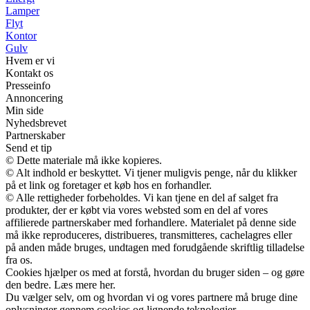
Lamper
Flyt
Kontor
Gulv
Hvem er vi
Kontakt os
Presseinfo
Annoncering
Min side
Nyhedsbrevet
Partnerskaber
Send et tip
© Dette materiale må ikke kopieres.
© Alt indhold er beskyttet. Vi tjener muligvis penge, når du klikker
på et link og foretager et køb hos en forhandler.
© Alle rettigheder forbeholdes. Vi kan tjene en del af salget fra
produkter, der er købt via vores websted som en del af vores
affilierede partnerskaber med forhandlere. Materialet på denne side
må ikke reproduceres, distribueres, transmitteres, cachelagres eller
på anden måde bruges, undtagen med forudgående skriftlig tilladelse
fra os.
Cookies hjælper os med at forstå, hvordan du bruger siden – og gøre
den bedre. Læs mere her.
Du vælger selv, om og hvordan vi og vores partnere må bruge dine
oplysninger gennem cookies og lignende teknologier