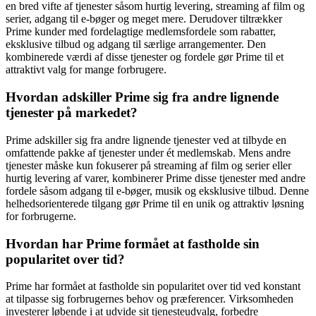
en bred vifte af tjenester såsom hurtig levering, streaming af film og
serier, adgang til e-bøger og meget mere. Derudover tiltrækker
Prime kunder med fordelagtige medlemsfordele som rabatter,
eksklusive tilbud og adgang til særlige arrangementer. Den
kombinerede værdi af disse tjenester og fordele gør Prime til et
attraktivt valg for mange forbrugere.
Hvordan adskiller Prime sig fra andre lignende
tjenester på markedet?
Prime adskiller sig fra andre lignende tjenester ved at tilbyde en
omfattende pakke af tjenester under ét medlemskab. Mens andre
tjenester måske kun fokuserer på streaming af film og serier eller
hurtig levering af varer, kombinerer Prime disse tjenester med andre
fordele såsom adgang til e-bøger, musik og eksklusive tilbud. Denne
helhedsorienterede tilgang gør Prime til en unik og attraktiv løsning
for forbrugerne.
Hvordan har Prime formået at fastholde sin
popularitet over tid?
Prime har formået at fastholde sin popularitet over tid ved konstant
at tilpasse sig forbrugernes behov og præferencer. Virksomheden
investerer løbende i at udvide sit tjenesteudvalg, forbedre