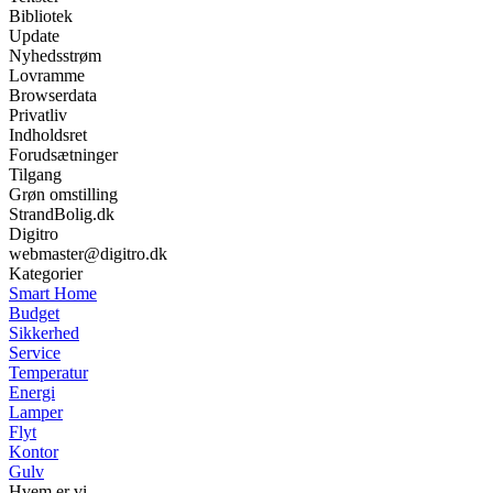
Bibliotek
Update
Nyhedsstrøm
Lovramme
Browserdata
Privatliv
Indholdsret
Forudsætninger
Tilgang
Grøn omstilling
StrandBolig.dk
Digitro
webmaster@digitro.dk
Kategorier
Smart Home
Budget
Sikkerhed
Service
Temperatur
Energi
Lamper
Flyt
Kontor
Gulv
Hvem er vi