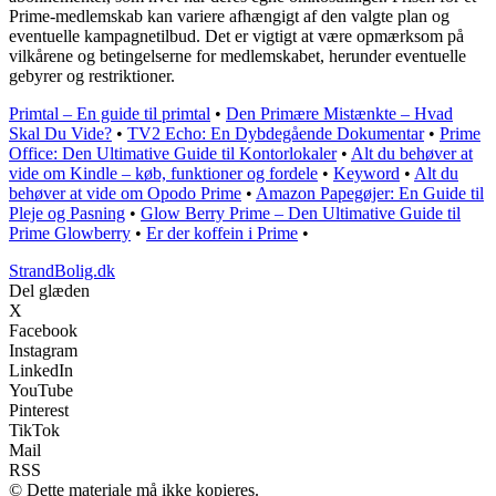
Prime-medlemskab kan variere afhængigt af den valgte plan og
eventuelle kampagnetilbud. Det er vigtigt at være opmærksom på
vilkårene og betingelserne for medlemskabet, herunder eventuelle
gebyrer og restriktioner.
Primtal – En guide til primtal
•
Den Primære Mistænkte – Hvad
Skal Du Vide?
•
TV2 Echo: En Dybdegående Dokumentar
•
Prime
Office: Den Ultimative Guide til Kontorlokaler
•
Alt du behøver at
vide om Kindle – køb, funktioner og fordele
•
Keyword
•
Alt du
behøver at vide om Opodo Prime
•
Amazon Papegøjer: En Guide til
Pleje og Pasning
•
Glow Berry Prime – Den Ultimative Guide til
Prime Glowberry
•
Er der koffein i Prime
•
StrandBolig.dk
Del glæden
X
Facebook
Instagram
LinkedIn
YouTube
Pinterest
TikTok
Mail
RSS
© Dette materiale må ikke kopieres.