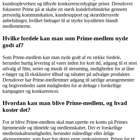
kundeoplevelsen og tilbyde konkurrencedygtige priser. Derudover
fokuserer Prime på at skabe en stærk kundeforbindelse gennem
personlig kommunikation, kundesupport og skræddersyede
anbefalinger, hvilket bidrager til at styrke loyaliteten blandt
medlemmerne.
Hvilke fordele kan man som Prime-medlem nyde
godt af?
Som Prime-medlem kan man nyde godt af en række fordele,
herunder hurtig levering af varer inden for kort tid, adgang til et stort
udvalg af film, serier og musik til streaming, muligheden for at låne
e-bøger og få eksklusive tilbud og rabatter på udvalgte produkter.
Derudover har Prime-medlemmer adgang til særlige arrangementer
og begivenheder samt muligheden for at deltage i forskellige
kampagner og konkurrencer.
Hvordan kan man blive Prime-medlem, og hvad
koster det?
For at blive Prime-medlem skal man oprette en konto på Primes
hjemmeside og tilmelde sig medlemskabet. Der er forskellige
medlemskabsmuligheder, herunder månedlige eller årlige
abonnementer, som hver har deres egne omkostninger. Prisen for et