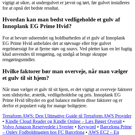
vigtigt at sikre, at undergulvet er jævnt og tørt, før gulvet installeres
for at opnå det bedste resultat.
Hvordan kan man bedst vedligeholde et gulv af
Innoplank EG Prime Hvid?
For at bevare udseendet og holdbarheden af et gulv af Innoplank
EG Prime Hvid anbefales det at støvsuge eller feje gulvet
regelmæssigt for at fjerne støv og snavs. Ved pletter kan en let fugtig
klud anvendes til rengøring, og undgå at bruge skrappe
rengøringsmidler.
Hvilke faktorer bør man overveje, når man vælger
et gulv til sit hjem?
Når man vælger et gulv til sit hjem, er det vigtigt at overveje faktorer
som slidstyrke, æstetik, vedligeholdelse og pris. Innoplank EG
Prime Hvid tilbyder en god balance mellem disse faktorer og er
derfor et populært valg for mange boligejere.
Terraform AWS: Den Ultimative Guide til Terraform AWS Provider
•
Kindle Cloud Reader og Kindle Online – Læs Bøger Overalt
•
Volvo Amazon Reservedele i Sverige
•
Keyword
•
Barcelona Prime
– Oplev Fodboldmagien hos FC Barcelona
•
AWS EC2 – En