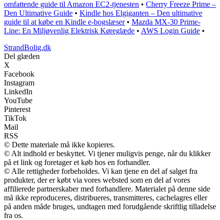
omfattende guide til Amazon EC2-tjenesten
•
Cherry Freeze Prime –
Den Ultimative Guide
•
Kindle hos Elgiganten – Den ultimative
guide til at købe en Kindle e-bogslæser
•
Mazda MX-30 Prime-
Line: En Miljøvenlig Elektrisk Køreglæde
•
AWS Login Guide
•
StrandBolig.dk
Del glæden
X
Facebook
Instagram
LinkedIn
YouTube
Pinterest
TikTok
Mail
RSS
© Dette materiale må ikke kopieres.
© Alt indhold er beskyttet. Vi tjener muligvis penge, når du klikker
på et link og foretager et køb hos en forhandler.
© Alle rettigheder forbeholdes. Vi kan tjene en del af salget fra
produkter, der er købt via vores websted som en del af vores
affilierede partnerskaber med forhandlere. Materialet på denne side
må ikke reproduceres, distribueres, transmitteres, cachelagres eller
på anden måde bruges, undtagen med forudgående skriftlig tilladelse
fra os.