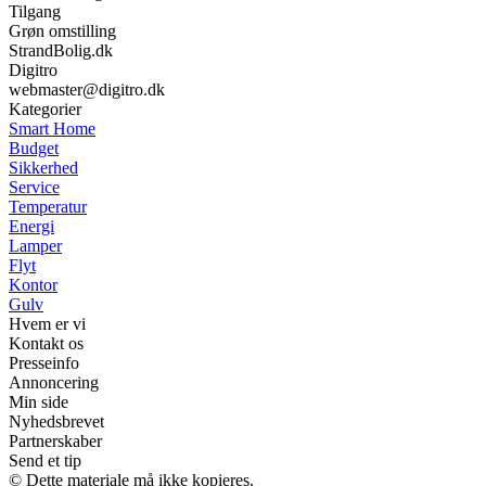
Tilgang
Grøn omstilling
StrandBolig.dk
Digitro
webmaster@digitro.dk
Kategorier
Smart Home
Budget
Sikkerhed
Service
Temperatur
Energi
Lamper
Flyt
Kontor
Gulv
Hvem er vi
Kontakt os
Presseinfo
Annoncering
Min side
Nyhedsbrevet
Partnerskaber
Send et tip
© Dette materiale må ikke kopieres.