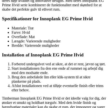
deres høje kvalitet og innovative designs. Med deres Innoplank EG
Prime Hvid serie kombinerer de funktionalitet med skønhed for at
skabe det perfekte gulv til ethvert rum.
Specifikationer for Innoplank EG Prime Hvid
Materiale: Træ
Farve: Hvid
Overflade: Mat
Længde: Varierende muligheder
Bredde: Varierende muligheder
Installation af Innoplank EG Prime Hvid
Forbered undergulvet ved at sikre, at det er rent, jævnt og tørt.
Start installationen fra den ene ende af rummet og arbejd dig
mod den modsatte ende.
Brug den anbefalede lim eller klik-system til at sikre
plankerne på plads.
Afslut installationen ved at tilføje eventuelle finish eller trims
efter behov.
Timberman Innoplank EG Prime Hvid er det ideelle valg for dig, der
ønsker et smukt og holdbart trægulv. Med dets hvide finish og
bæredygtige materialer kan du skabe et rum, der imponerer og varer