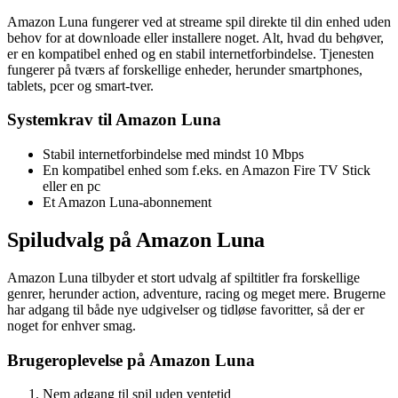
Amazon Luna fungerer ved at streame spil direkte til din enhed uden
behov for at downloade eller installere noget. Alt, hvad du behøver,
er en kompatibel enhed og en stabil internetforbindelse. Tjenesten
fungerer på tværs af forskellige enheder, herunder smartphones,
tablets, pcer og smart-tver.
Systemkrav til Amazon Luna
Stabil internetforbindelse med mindst 10 Mbps
En kompatibel enhed som f.eks. en Amazon Fire TV Stick
eller en pc
Et Amazon Luna-abonnement
Spiludvalg på Amazon Luna
Amazon Luna tilbyder et stort udvalg af spiltitler fra forskellige
genrer, herunder action, adventure, racing og meget mere. Brugerne
har adgang til både nye udgivelser og tidløse favoritter, så der er
noget for enhver smag.
Brugeroplevelse på Amazon Luna
Nem adgang til spil uden ventetid