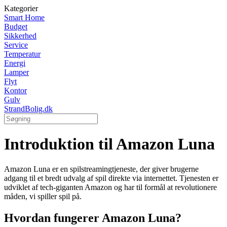
Kategorier
Smart Home
Budget
Sikkerhed
Service
Temperatur
Energi
Lamper
Flyt
Kontor
Gulv
StrandBolig.dk
Introduktion til Amazon Luna
Amazon Luna er en spilstreamingtjeneste, der giver brugerne
adgang til et bredt udvalg af spil direkte via internettet. Tjenesten er
udviklet af tech-giganten Amazon og har til formål at revolutionere
måden, vi spiller spil på.
Hvordan fungerer Amazon Luna?