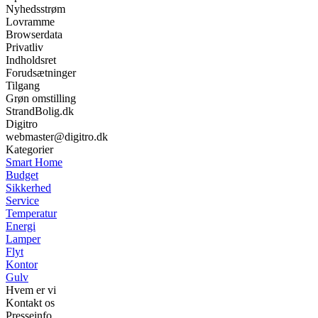
Nyhedsstrøm
Lovramme
Browserdata
Privatliv
Indholdsret
Forudsætninger
Tilgang
Grøn omstilling
StrandBolig.dk
Digitro
webmaster@digitro.dk
Kategorier
Smart Home
Budget
Sikkerhed
Service
Temperatur
Energi
Lamper
Flyt
Kontor
Gulv
Hvem er vi
Kontakt os
Presseinfo