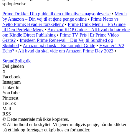
spiloplevelse.
Prime Drikke: Din guide til den ultimative smagsoplevelse
•
Merch
by Amazon – Din vej til at tjene penge online
•
Prime Netto vs.
Netto Prime: Hvad er forskellen?
•
Prime Drink Menu – En Guide
til Den Perfekte Meny
•
Amazon KDP Guide – Alt hvad du bør vide
om Kindle Direct Publishing
•
Prime TV Pris | Er Prime Video
Gratis?
•
Imedeen Prime Renewal – Din Vej til Sundhed og
Skønhed
•
Amazon på dansk – En komplet Guide
•
Hvad er TV2
Echo?
•
Alt hvad du skal vide om Amazon Prime Day 2023
•
StrandBolig.dk
Del glæden
X
Facebook
Instagram
LinkedIn
YouTube
Pinterest
TikTok
Mail
RSS
© Dette materiale må ikke kopieres.
© Alt indhold er beskyttet. Vi tjener muligvis penge, når du klikker
på et link og foretager et køb hos en forhandler.