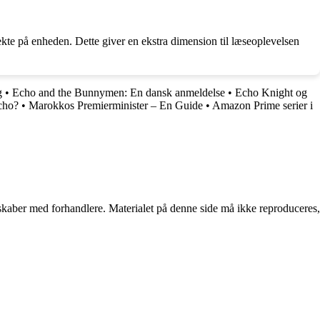
rekte på enheden. Dette giver en ekstra dimension til læseoplevelsen
g
•
Echo and the Bunnymen: En dansk anmeldelse
•
Echo Knight og
cho?
•
Marokkos Premierminister – En Guide
•
Amazon Prime serier i
erskaber med forhandlere. Materialet på denne side må ikke reproduceres,