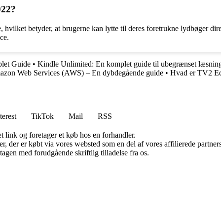
022?
 hvilket betyder, at brugerne kan lytte til deres foretrukne lydbøger di
nce.
let Guide
•
Kindle Unlimited: En komplet guide til ubegrænset læsnin
zon Web Services (AWS) – En dybdegående guide
•
Hvad er TV2 E
terest
TikTok
Mail
RSS
t link og foretager et køb hos en forhandler.
ter, der er købt via vores websted som en del af vores affilierede partn
tagen med forudgående skriftlig tilladelse fra os.