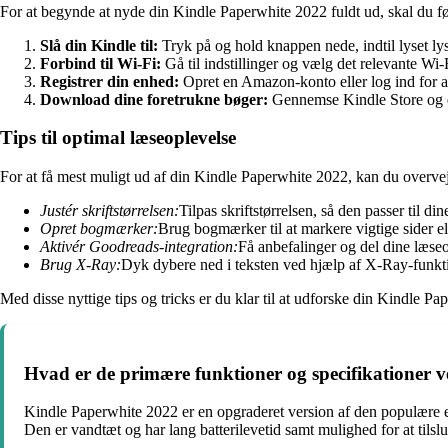
For at begynde at nyde din Kindle Paperwhite 2022 fuldt ud, skal du føl
Slå din Kindle til:
Tryk på og hold knappen nede, indtil lyset ly
Forbind til Wi-Fi:
Gå til indstillinger og vælg det relevante Wi-
Registrer din enhed:
Opret en Amazon-konto eller log ind for a
Download dine foretrukne bøger:
Gennemse Kindle Store og d
Tips til optimal læseoplevelse
For at få mest muligt ud af din Kindle Paperwhite 2022, kan du overvej
Justér skriftstørrelsen:
Tilpas skriftstørrelsen, så den passer til d
Opret bogmærker:
Brug bogmærker til at markere vigtige sider ell
Aktivér Goodreads-integration:
Få anbefalinger og del dine læse
Brug X-Ray:
Dyk dybere ned i teksten ved hjælp af X-Ray-funkti
Med disse nyttige tips og tricks er du klar til at udforske din Kindl
Hvad er de primære funktioner og specifikationer 
Kindle Paperwhite 2022 er en opgraderet version af den populære 
Den er vandtæt og har lang batterilevetid samt mulighed for at tilslutte