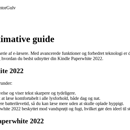
tor
Gulv
imative guide
rie af e-læsere. Med avancerede funktioner og forbedret teknologi er den
og hvordan du bedst udnytter din Kindle Paperwhite 2022.
ite 2022
runder:
lse og viser tekst skarpere og tydeligere.
at læse komfortabelt i alle lysforhold, både dag og nat.
 batterilevetid, så du kan læse mere uden at skulle oplade hyppigt.
ite 2022 beskyttet mod vandsprøjt og fugt, hvilket gør den ideel til st
aperwhite 2022