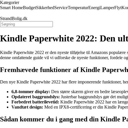
Kategorier
Smart Home
Budget
Sikkerhed
Service
Temperatur
Energi
Lamper
Flyt
Kon
StrandBolig.dk
Kindle Paperwhite 2022: Den ult
Kindle Paperwhite 2022 er den nyeste tilføjelse til Amazons populære se
denne omfattende guide vil vi udforske de nyeste funktioner, fordele 
Fremhævede funktioner af Kindle Paperwh
Den nye Kindle Paperwhite 2022 har flere imponerende funktioner, he
6,8-tommer display:
Den større skærm giver en bedre læseopleve
Opdateret baggrundslys:
Justerbar baggrundslys gør det muligt 
Forbedret batterilevetid:
Kindle Paperwhite 2022 har en længere
Vandtæt design:
Med en IPX8-certificering er din Kindle Paperwh
Sådan kommer du i gang med din Kindle P