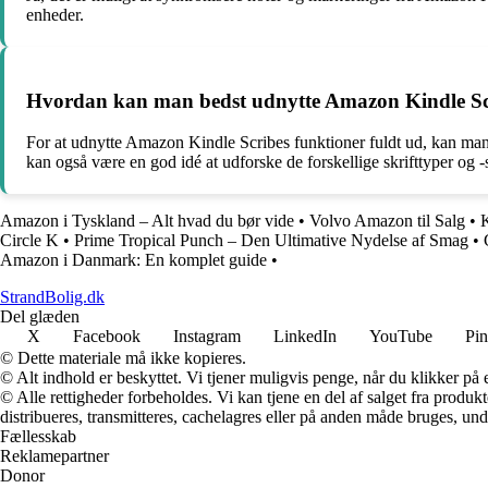
enheder.
Hvordan kan man bedst udnytte Amazon Kindle Scrib
For at udnytte Amazon Kindle Scribes funktioner fuldt ud, kan man 
kan også være en god idé at udforske de forskellige skrifttyper og -
Amazon i Tyskland – Alt hvad du bør vide
•
Volvo Amazon til Salg
•
K
Circle K
•
Prime Tropical Punch – Den Ultimative Nydelse af Smag
•
Amazon i Danmark: En komplet guide
•
StrandBolig.dk
Del glæden
X
Facebook
Instagram
LinkedIn
YouTube
Pin
© Dette materiale må ikke kopieres.
© Alt indhold er beskyttet. Vi tjener muligvis penge, når du klikker på e
© Alle rettigheder forbeholdes. Vi kan tjene en del af salget fra produk
distribueres, transmitteres, cachelagres eller på anden måde bruges, und
Fællesskab
Reklamepartner
Donor