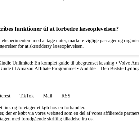
es funktioner til at forbedre læseoplevelsen?
eksperimentere med at tage noter, markere vigtige passager og organise
størrelser for at skræddersy læseoplevelsen.
indle Unlimited: En komplet guide til ubegrænset læsning
•
Volvo Ama
Guide til Amazon Affiliate Programmet
•
Audible – Den Bedste Lydbog
terest
TikTok
Mail
RSS
t link og foretager et køb hos en forhandler.
ter, der er købt via vores websted som en del af vores affilierede partn
tagen med forudgående skriftlig tilladelse fra os.