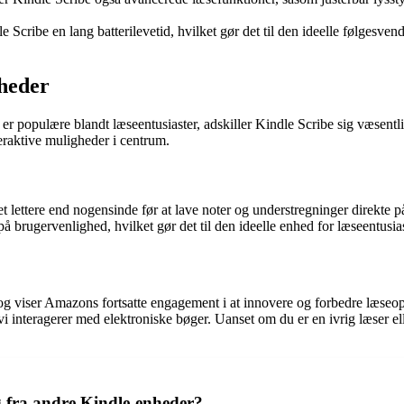
Scribe en lang batterilevetid, hvilket gør det til den ideelle følgesvend
heder
populære blandt læseentusiaster, adskiller Kindle Scribe sig væsentli
eraktive muligheder i centrum.
t lettere end nogensinde før at lave noter og understregninger direkte 
å brugervenlighed, hvilket gør det til den ideelle enhed for læseentusia
 og viser Amazons fortsatte engagement i at innovere og forbedre læseo
i interagerer med elektroniske bøger. Uanset om du er en ivrig læser el
g fra andre Kindle-enheder?