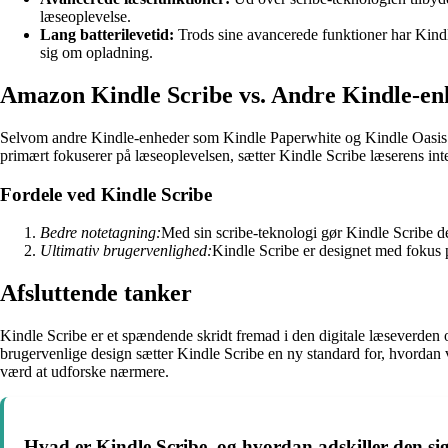
læseoplevelse.
Lang batterilevetid:
Trods sine avancerede funktioner har Kindle 
sig om opladning.
Amazon Kindle Scribe vs. Andre Kindle-en
Selvom andre Kindle-enheder som Kindle Paperwhite og Kindle Oasis er 
primært fokuserer på læseoplevelsen, sætter Kindle Scribe læserens int
Fordele ved Kindle Scribe
Bedre notetagning:
Med sin scribe-teknologi gør Kindle Scribe de
Ultimativ brugervenlighed:
Kindle Scribe er designet med fokus p
Afsluttende tanker
Kindle Scribe er et spændende skridt fremad i den digitale læseverden
brugervenlige design sætter Kindle Scribe en ny standard for, hvordan v
værd at udforske nærmere.
Hvad er Kindle Scribe, og hvordan adskiller den si