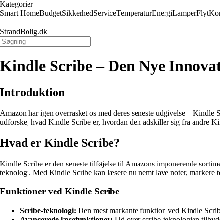
Kategorier
Smart Home
Budget
Sikkerhed
Service
Temperatur
Energi
Lamper
Flyt
Kon
StrandBolig.dk
Kindle Scribe – Den Nye Innova
Introduktion
Amazon har igen overrasket os med deres seneste udgivelse – Kindle Sc
udforske, hvad Kindle Scribe er, hvordan den adskiller sig fra andre Ki
Hvad er Kindle Scribe?
Kindle Scribe er den seneste tilføjelse til Amazons imponerende sortime
teknologi. Med Kindle Scribe kan læsere nu nemt lave noter, markere te
Funktioner ved Kindle Scribe
Scribe-teknologi:
Den mest markante funktion ved Kindle Scribe 
Avancerede læsefunktioner:
Ud over scribe-teknologien tilbyde