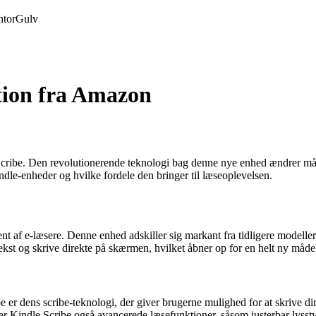
tor
Gulv
tion fra Amazon
ribe. Den revolutionerende teknologi bag denne nye enhed ændrer måden
ndle-enheder og hvilke fordele den bringer til læseoplevelsen.
nt af e-læsere. Denne enhed adskiller sig markant fra tidligere modelle
kst og skrive direkte på skærmen, hvilket åbner op for en helt ny måde 
er dens scribe-teknologi, der giver brugerne mulighed for at skrive di
r Kindle Scribe også avancerede læsefunktioner, såsom justerbar lyssty