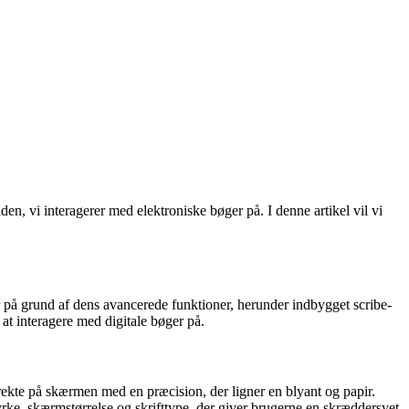
, vi interagerer med elektroniske bøger på. I denne artikel vil vi
r på grund af dens avancerede funktioner, herunder indbygget scribe-
at interagere med digitale bøger på.
rekte på skærmen med en præcision, der ligner en blyant og papir.
rke, skærmstørrelse og skrifttype, der giver brugerne en skræddersyet