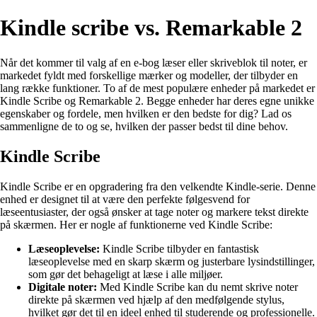
Kindle scribe vs. Remarkable 2
Når det kommer til valg af en e-bog læser eller skriveblok til noter, er
markedet fyldt med forskellige mærker og modeller, der tilbyder en
lang række funktioner. To af de mest populære enheder på markedet er
Kindle Scribe og Remarkable 2. Begge enheder har deres egne unikke
egenskaber og fordele, men hvilken er den bedste for dig? Lad os
sammenligne de to og se, hvilken der passer bedst til dine behov.
Kindle Scribe
Kindle Scribe er en opgradering fra den velkendte Kindle-serie. Denne
enhed er designet til at være den perfekte følgesvend for
læseentusiaster, der også ønsker at tage noter og markere tekst direkte
på skærmen. Her er nogle af funktionerne ved Kindle Scribe:
Læseoplevelse:
Kindle Scribe tilbyder en fantastisk
læseoplevelse med en skarp skærm og justerbare lysindstillinger,
som gør det behageligt at læse i alle miljøer.
Digitale noter:
Med Kindle Scribe kan du nemt skrive noter
direkte på skærmen ved hjælp af den medfølgende stylus,
hvilket gør det til en ideel enhed til studerende og professionelle.