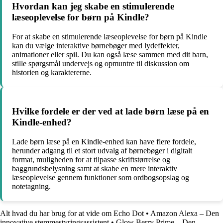
Hvordan kan jeg skabe en stimulerende
læseoplevelse for børn på Kindle?
For at skabe en stimulerende læseoplevelse for børn på Kindle
kan du vælge interaktive børnebøger med lydeffekter,
animationer eller spil. Du kan også læse sammen med dit barn,
stille spørgsmål undervejs og opmuntre til diskussion om
historien og karaktererne.
Hvilke fordele er der ved at lade børn læse på en
Kindle-enhed?
Lade børn læse på en Kindle-enhed kan have flere fordele,
herunder adgang til et stort udvalg af børnebøger i digitalt
format, muligheden for at tilpasse skriftstørrelse og
baggrundsbelysning samt at skabe en mere interaktiv
læseoplevelse gennem funktioner som ordbogsopslag og
notetagning.
Alt hvad du har brug for at vide om Echo Dot
•
Amazon Alexa – Den
innovative stemmestyringsassistent
•
Glow Berry Prime – Den