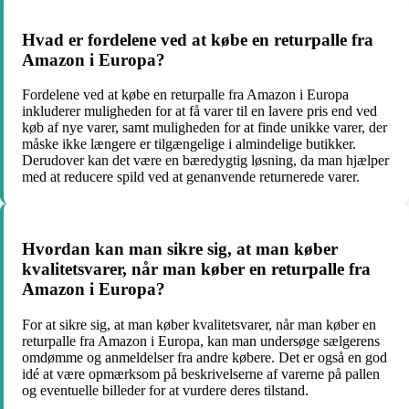
Hvad er fordelene ved at købe en returpalle fra
Amazon i Europa?
Fordelene ved at købe en returpalle fra Amazon i Europa
inkluderer muligheden for at få varer til en lavere pris end ved
køb af nye varer, samt muligheden for at finde unikke varer, der
måske ikke længere er tilgængelige i almindelige butikker.
Derudover kan det være en bæredygtig løsning, da man hjælper
med at reducere spild ved at genanvende returnerede varer.
Hvordan kan man sikre sig, at man køber
kvalitetsvarer, når man køber en returpalle fra
Amazon i Europa?
For at sikre sig, at man køber kvalitetsvarer, når man køber en
returpalle fra Amazon i Europa, kan man undersøge sælgerens
omdømme og anmeldelser fra andre købere. Det er også en god
idé at være opmærksom på beskrivelserne af varerne på pallen
og eventuelle billeder for at vurdere deres tilstand.