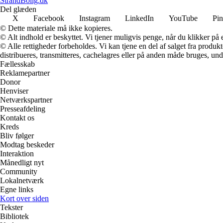
StrandBolig.dk
Del glæden
X
Facebook
Instagram
LinkedIn
YouTube
Pin
© Dette materiale må ikke kopieres.
© Alt indhold er beskyttet. Vi tjener muligvis penge, når du klikker på e
© Alle rettigheder forbeholdes. Vi kan tjene en del af salget fra produk
distribueres, transmitteres, cachelagres eller på anden måde bruges, und
Fællesskab
Reklamepartner
Donor
Henviser
Netværkspartner
Presseafdeling
Kontakt os
Kreds
Bliv følger
Modtag beskeder
Interaktion
Månedligt nyt
Community
Lokalnetværk
Egne links
Kort over siden
Tekster
Bibliotek