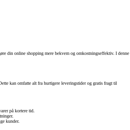
n gøre din online shopping mere bekvem og omkostningseffektiv. I denne
tte kan omfatte alt fra hurtigere leveringstider og gratis fragt til
arer på kortere tid.
tninger.
ige kunder.