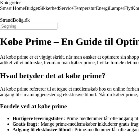
Kategorier
Smart Home
Budget
Sikkerhed
Service
Temperatur
Energi
Lamper
Flyt
Kon
StrandBolig.dk
Købe Prime – En Guide til Opti
At købe prime er et vigtigt skridt, når man ønsker at optimere sin sh
artikel vil vi udforske, hvordan man køber prime, hvilke fordele det m
Hvad betyder det at købe prime?
At købe prime refererer til at tegne et medlemskab hos en online forhandle
adgang til streamingtjenester og eksklusive tilbud. Når du køber prime
Fordele ved at købe prime
Hurtigere leveringstider
: Prime-medlemmer får ofte adgang til h
Gratis fragt
: Mange prime-medlemskaber inkluderer gratis fragt 
Adgang til eksklusive tilbud
: Prime-medlemmer får ofte adgang t