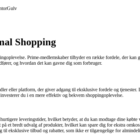
tor
Gulv
mal Shopping
oppingoplevelse. Prime-medlemskaber tilbyder en række fordele, der ka
edfører, og hvordan det kan gavne dig som forbruger.
r eller platform, der giver adgang til eksklusive fordele og tjenester. De
, investerer du i en mere effektiv og bekvem shoppingoplevelse.
urtigere leveringstider, hvilket betyder, at du kan modtage dine købte v
på et bredt udvalg af produkter, hvilket kan spare dig for ekstra omkos
il eksklusive tilbud og rabatter, som ikke er tilgængelige for almindel