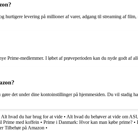
azon?
hurtigere levering på millioner af varer, adgang til streaming af film, 
 nye Prime-medlemmer. I løbet af prøveperioden kan du nyde godt af al
mazon?
re det under dine kontoinstillinger på hjemmesiden. Du vil stadig have
 Alt hvad du har brug for at vide
•
Alt hvad du behøver at vide om A
il Prime med koffein
•
Prime i Danmark: Hvor kan man købe prime?
•
yer Tilbehør på Amazon
•