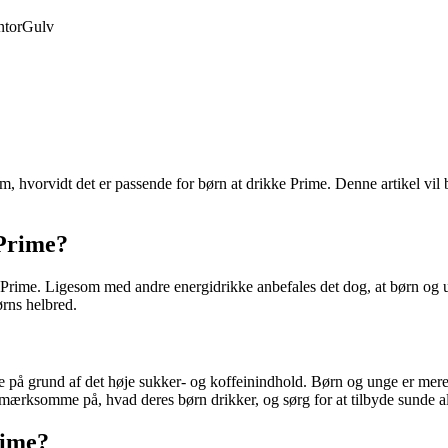
tor
Gulv
m, hvorvidt det er passende for børn at drikke Prime. Denne artikel vi
 Prime?
 Prime. Ligesom med andre energidrikke anbefales det dog, at børn og 
rns helbred.
e på grund af det høje sukker- og koffeinindhold. Børn og unge er mere
pmærksomme på, hvad deres børn drikker, og sørg for at tilbyde sunde al
rime?