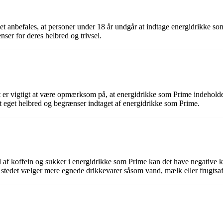
det anbefales, at personer under 18 år undgår at indtage energidrikke s
ser for deres helbred og trivsel.
et er vigtigt at være opmærksom på, at energidrikke som Prime indehold
t eget helbred og begrænser indtaget af energidrikke som Prime.
ld af koffein og sukker i energidrikke som Prime kan det have negative 
 stedet vælger mere egnede drikkevarer såsom vand, mælk eller frugtsaf