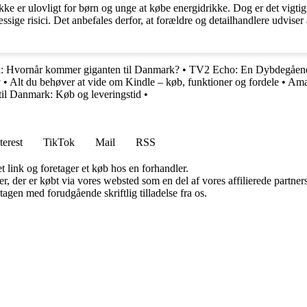
ikke er ulovligt for børn og unge at købe energidrikke. Dog er det vigt
sige risici. Det anbefales derfor, at forældre og detailhandlere udvise
 Hvornår kommer giganten til Danmark?
•
TV2 Echo: En Dybdegåen
v
•
Alt du behøver at vide om Kindle – køb, funktioner og fordele
•
Ama
il Danmark: Køb og leveringstid
•
terest
TikTok
Mail
RSS
t link og foretager et køb hos en forhandler.
ter, der er købt via vores websted som en del af vores affilierede partn
tagen med forudgående skriftlig tilladelse fra os.