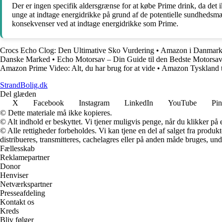
Der er ingen specifik aldersgrænse for at købe Prime drink, da det 
unge at indtage energidrikke på grund af de potentielle sundhedsmæs
konsekvenser ved at indtage energidrikke som Prime.
Crocs Echo Clog: Den Ultimative Sko Vurdering
•
Amazon i Danmark:
Danske Marked
•
Echo Motorsav – Din Guide til den Bedste Motorsa
Amazon Prime Video: Alt, du har brug for at vide
•
Amazon Tyskland t
StrandBolig.dk
Del glæden
X
Facebook
Instagram
LinkedIn
YouTube
Pin
© Dette materiale må ikke kopieres.
© Alt indhold er beskyttet. Vi tjener muligvis penge, når du klikker på e
© Alle rettigheder forbeholdes. Vi kan tjene en del af salget fra produk
distribueres, transmitteres, cachelagres eller på anden måde bruges, und
Fællesskab
Reklamepartner
Donor
Henviser
Netværkspartner
Presseafdeling
Kontakt os
Kreds
Bliv følger