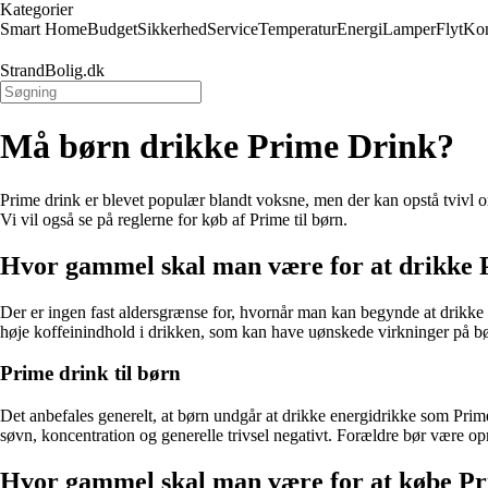
Kategorier
Smart Home
Budget
Sikkerhed
Service
Temperatur
Energi
Lamper
Flyt
Kon
StrandBolig.dk
Må børn drikke Prime Drink?
Prime drink er blevet populær blandt voksne, men der kan opstå tvivl o
Vi vil også se på reglerne for køb af Prime til børn.
Hvor gammel skal man være for at drikke
Der er ingen fast aldersgrænse for, hvornår man kan begynde at drikke
høje koffeinindhold i drikken, som kan have uønskede virkninger på bø
Prime drink til børn
Det anbefales generelt, at børn undgår at drikke energidrikke som Prim
søvn, koncentration og generelle trivsel negativt. Forældre bør være o
Hvor gammel skal man være for at købe P