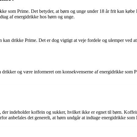
kke som Prime. Det betyder, at børn og unge under 18 år frit kan købe Pr
dtag af energidrikke hos børn og unge.
n kan drikke Prime. Det er dog vigtigt at veje fordele og ulemper ved 
kker og være informeret om konsekvenserne af energidrikke som Prime.
, der indeholder koffein og sukker, hvilket ikke er egnet til børn. Koff
or anbefales det generelt, at børn undgår at indtage energidrikke som 