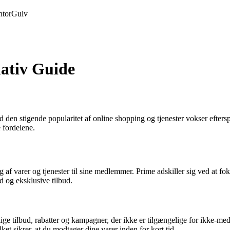
tor
Gulv
ativ Guide
en stigende popularitet af online shopping og tjenester vokser efter
 fordelene.
g af varer og tjenester til sine medlemmer. Prime adskiller sig ved at fo
 og eksklusive tilbud.
ge tilbud, rabatter og kampagner, der ikke er tilgængelige for ikke-me
ket sikrer, at du modtager dine varer inden for kort tid.