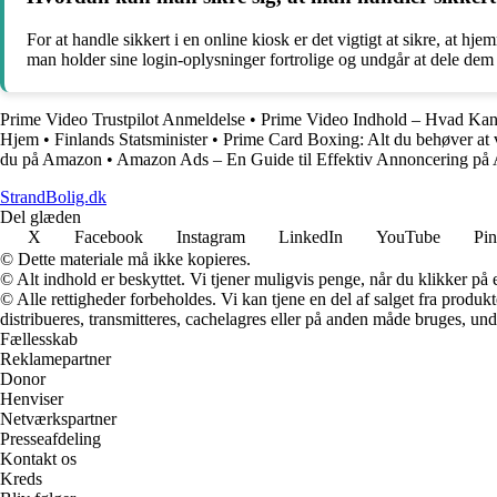
For at handle sikkert i en online kiosk er det vigtigt at sikre, at h
man holder sine login-oplysninger fortrolige og undgår at dele d
Prime Video Trustpilot Anmeldelse
•
Prime Video Indhold – Hvad Kan
Hjem
•
Finlands Statsminister
•
Prime Card Boxing: Alt du behøver at 
du på Amazon
•
Amazon Ads – En Guide til Effektiv Annoncering p
StrandBolig.dk
Del glæden
X
Facebook
Instagram
LinkedIn
YouTube
Pin
© Dette materiale må ikke kopieres.
© Alt indhold er beskyttet. Vi tjener muligvis penge, når du klikker på e
© Alle rettigheder forbeholdes. Vi kan tjene en del af salget fra produk
distribueres, transmitteres, cachelagres eller på anden måde bruges, und
Fællesskab
Reklamepartner
Donor
Henviser
Netværkspartner
Presseafdeling
Kontakt os
Kreds