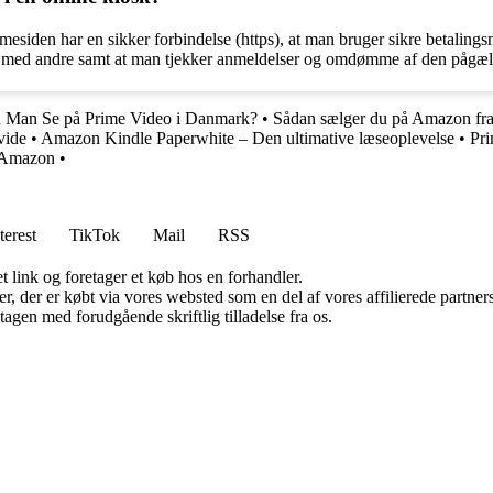
jemmesiden har en sikker forbindelse (https), at man bruger sikre betaling
em med andre samt at man tjekker anmeldelser og omdømme af den pågæl
 Man Se på Prime Video i Danmark?
•
Sådan sælger du på Amazon fr
vide
•
Amazon Kindle Paperwhite – Den ultimative læseoplevelse
•
Pri
å Amazon
•
terest
TikTok
Mail
RSS
t link og foretager et køb hos en forhandler.
ter, der er købt via vores websted som en del af vores affilierede partn
tagen med forudgående skriftlig tilladelse fra os.