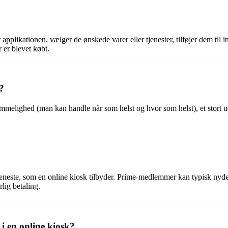
applikationen, vælger de ønskede varer eller tjenester, tilføjer dem ti
r er blevet købt.
?
emmelighed (man kan handle når som helst og hvor som helst), et stort u
eneste, som en online kiosk tilbyder. Prime-medlemmer kan typisk nyde f
lig betaling.
i en online kiosk?