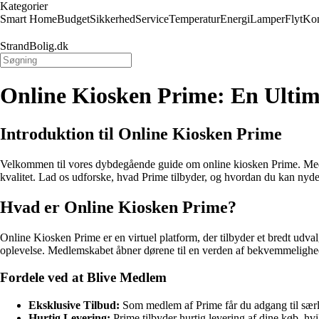
Kategorier
Smart Home
Budget
Sikkerhed
Service
Temperatur
Energi
Lamper
Flyt
Kon
StrandBolig.dk
Online Kiosken Prime: En Ultim
Introduktion til Online Kiosken Prime
Velkommen til vores dybdegående guide om online kiosken Prime. Med d
kvalitet. Lad os udforske, hvad Prime tilbyder, og hvordan du kan nyde
Hvad er Online Kiosken Prime?
Online Kiosken Prime er en virtuel platform, der tilbyder et bredt udval
oplevelse. Medlemskabet åbner dørene til en verden af bekvemmelighed
Fordele ved at Blive Medlem
Eksklusive Tilbud:
Som medlem af Prime får du adgang til særli
Hurtig Levering:
Prime tilbyder hurtig levering af dine køb, hvil