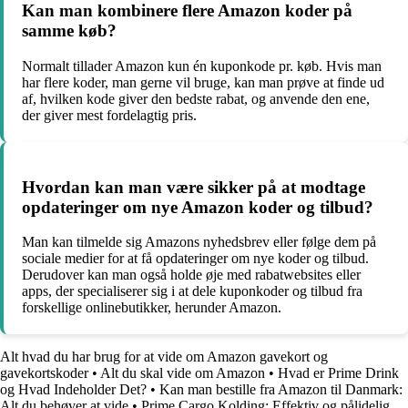
Kan man kombinere flere Amazon koder på
samme køb?
Normalt tillader Amazon kun én kuponkode pr. køb. Hvis man
har flere koder, man gerne vil bruge, kan man prøve at finde ud
af, hvilken kode giver den bedste rabat, og anvende den ene,
der giver mest fordelagtig pris.
Hvordan kan man være sikker på at modtage
opdateringer om nye Amazon koder og tilbud?
Man kan tilmelde sig Amazons nyhedsbrev eller følge dem på
sociale medier for at få opdateringer om nye koder og tilbud.
Derudover kan man også holde øje med rabatwebsites eller
apps, der specialiserer sig i at dele kuponkoder og tilbud fra
forskellige onlinebutikker, herunder Amazon.
Alt hvad du har brug for at vide om Amazon gavekort og
gavekortskoder
•
Alt du skal vide om Amazon
•
Hvad er Prime Drink
og Hvad Indeholder Det?
•
Kan man bestille fra Amazon til Danmark:
Alt du behøver at vide
•
Prime Cargo Kolding: Effektiv og pålidelig