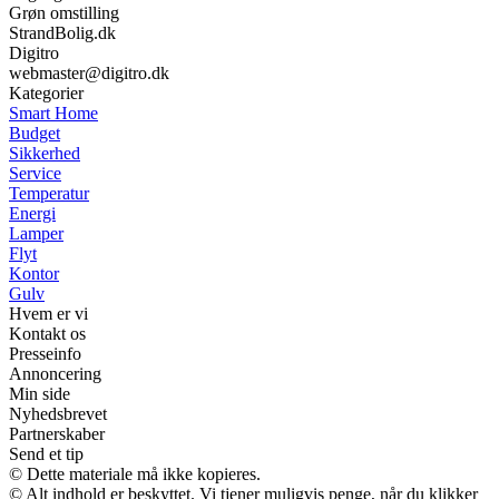
Grøn omstilling
StrandBolig.dk
Digitro
webmaster@digitro.dk
Kategorier
Smart Home
Budget
Sikkerhed
Service
Temperatur
Energi
Lamper
Flyt
Kontor
Gulv
Hvem er vi
Kontakt os
Presseinfo
Annoncering
Min side
Nyhedsbrevet
Partnerskaber
Send et tip
© Dette materiale må ikke kopieres.
© Alt indhold er beskyttet. Vi tjener muligvis penge, når du klikker