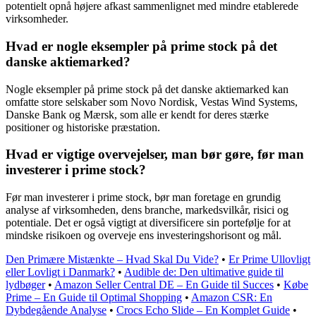
potentielt opnå højere afkast sammenlignet med mindre etablerede
virksomheder.
Hvad er nogle eksempler på prime stock på det
danske aktiemarked?
Nogle eksempler på prime stock på det danske aktiemarked kan
omfatte store selskaber som Novo Nordisk, Vestas Wind Systems,
Danske Bank og Mærsk, som alle er kendt for deres stærke
positioner og historiske præstation.
Hvad er vigtige overvejelser, man bør gøre, før man
investerer i prime stock?
Før man investerer i prime stock, bør man foretage en grundig
analyse af virksomheden, dens branche, markedsvilkår, risici og
potentiale. Det er også vigtigt at diversificere sin portefølje for at
mindske risikoen og overveje ens investeringshorisont og mål.
Den Primære Mistænkte – Hvad Skal Du Vide?
•
Er Prime Ullovligt
eller Lovligt i Danmark?
•
Audible de: Den ultimative guide til
lydbøger
•
Amazon Seller Central DE – En Guide til Succes
•
Købe
Prime – En Guide til Optimal Shopping
•
Amazon CSR: En
Dybdegående Analyse
•
Crocs Echo Slide – En Komplet Guide
•