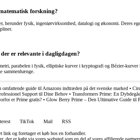
 matematisk forskning?
der, herunder fysik, ingeniørvirksomhed, datalogi og økonomi. Deres eg
pliner.
der er relevante i dagligdagen?
ri, parabelen i fysik, elliptiske kurver i kryptografi og Bézier-kurver 
lige sammenhænge.
n omfattende guide til Amazons indtræden på det svenske marked
•
Cir
ofessionel Support til Dine Behov
•
Transformers Prime: En Dybdegå
orfor er Prime gratis?
•
Glow Berry Prime – Den Ultimative Guide til
terest
TikTok
Mail
RSS
t link og foretager et køb hos en forhandler.
ter, der er købt via vores websted som en del af vores affilierede partn