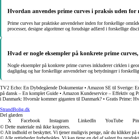
Hvordan anvendes prime curves i praksis uden for
Prime curves har praktiske anvendelser inden for forskellige områ
processer, designe algoritmer og forudsige adfærd i forskellige disci
Hvad er nogle eksempler på konkrete prime curves, 
Nogle eksempler på konkrete prime curves inkluderer cirklen i geomet
dagligdag og har forskellige anvendelser og betydninger i forskel
TV2 Echo: En Dybdegående Dokumentar
•
Amazon SE til Sverige: E
på dansk – En komplet Guide
•
Amazon Kundeservice – Effektiv og Pr
i Danmark: Hvornår kommer giganten til Danmark?
•
Gratis Prime: Hv
StrandBolig.dk
Del glæden
X
Facebook
Instagram
LinkedIn
YouTube
Pin
© Dette materiale må ikke kopieres.
© Alt indhold er beskyttet. Vi tjener muligvis penge, når du klikker på e
© Alle rettigheder forbeholdes. Vi kan tjene en del af salget fra produk