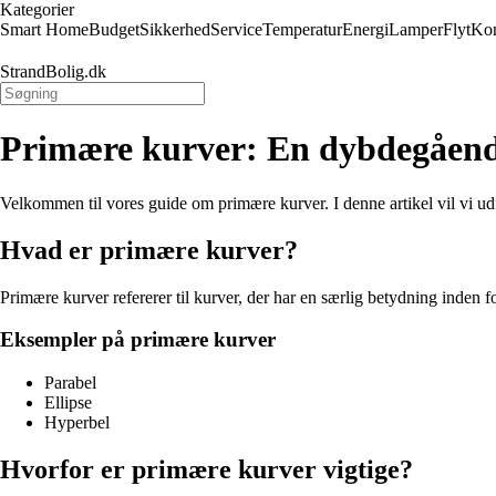
Kategorier
Smart Home
Budget
Sikkerhed
Service
Temperatur
Energi
Lamper
Flyt
Kon
StrandBolig.dk
Primære kurver: En dybdegåend
Velkommen til vores guide om primære kurver. I denne artikel vil vi u
Hvad er primære kurver?
Primære kurver refererer til kurver, der har en særlig betydning inden for
Eksempler på primære kurver
Parabel
Ellipse
Hyperbel
Hvorfor er primære kurver vigtige?