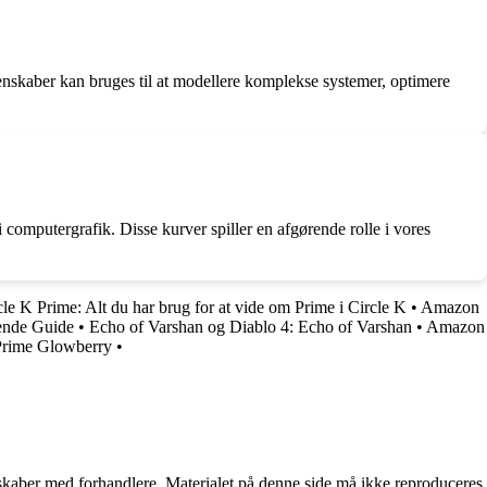
enskaber kan bruges til at modellere komplekse systemer, optimere
i computergrafik. Disse kurver spiller en afgørende rolle i vores
cle K Prime: Alt du har brug for at vide om Prime i Circle K
•
Amazon
ende Guide
•
Echo of Varshan og Diablo 4: Echo of Varshan
•
Amazon
 Prime Glowberry
•
erskaber med forhandlere. Materialet på denne side må ikke reproduceres,