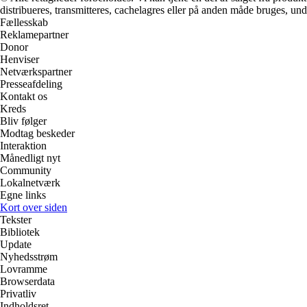
distribueres, transmitteres, cachelagres eller på anden måde bruges, und
Fællesskab
Reklamepartner
Donor
Henviser
Netværkspartner
Presseafdeling
Kontakt os
Kreds
Bliv følger
Modtag beskeder
Interaktion
Månedligt nyt
Community
Lokalnetværk
Egne links
Kort over siden
Tekster
Bibliotek
Update
Nyhedsstrøm
Lovramme
Browserdata
Privatliv
Indholdsret