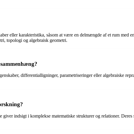
kaber eller karakteristika, såsom at være en delmængde af et rum med en b
tri, topologi og algebraisk geometri.
isk sammenhæng?
enskaber, differentialligninger, parametriseringer eller algebraiske repr
orskning?
e giver indsigt i komplekse matematiske strukturer og relationer. Deres s