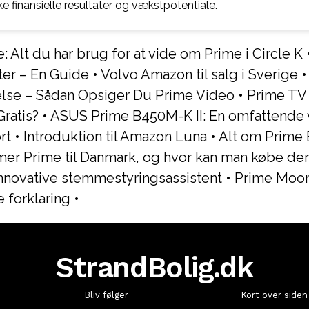
e finansielle resultater og vækstpotentiale.
: Alt du har brug for at vide om Prime i Circle K
ter – En Guide
•
Volvo Amazon til salg i Sverige
lse – Sådan Opsiger Du Prime Video
•
Prime TV P
ratis?
•
ASUS Prime B450M-K II: En omfattende v
rt
•
Introduktion til Amazon Luna
•
Alt om Prime 
er Prime til Danmark, og hvor kan man købe de
innovative stemmestyringsassistent
•
Prime Moon
forklaring
•
StrandBolig.dk
Bliv følger
Kort over siden