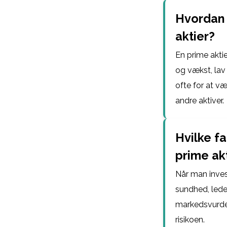
Hvordan a
aktier?
En prime aktie
og vækst, lav 
ofte for at v
andre aktiver.
Hvilke fa
prime ak
Når man invest
sundhed, lede
markedsvurder
risikoen.