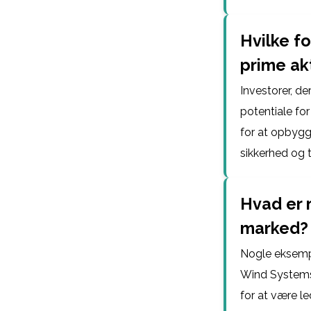
Hvilke fo
prime ak
Investorer, der
potentiale fo
for at opbygge
sikkerhed og ti
Hvad er 
marked?
Nogle eksempl
Wind Systems,
for at være l