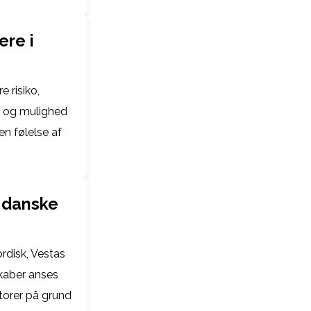
ere i
e risiko,
on og mulighed
en følelse af
t danske
rdisk, Vestas
kaber anses
storer på grund