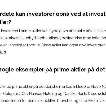
rdele kan investorer opnå ved at invest
tier?
 investerer i prime aktier, kan nyde gavn af stabile afkast, laver
r kapitalvækst, udbytteudbetalinger, beskyttelse mod inflati
 en langsigtet formue. Disse aktier kan også give investorer 
llid.
nogle eksempler på prime aktier på de
er på prime aktier på det danske marked inkluderer Novo No
 Coloplast, Chr. Hansen Holding og Danske Bank. Disse sels
edende inden for deres respektive brancher og tiltrækker inve