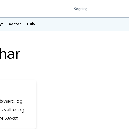
yt
Kontor
Gulv
 har
edsværdi og
 kvalitet og
for vækst.