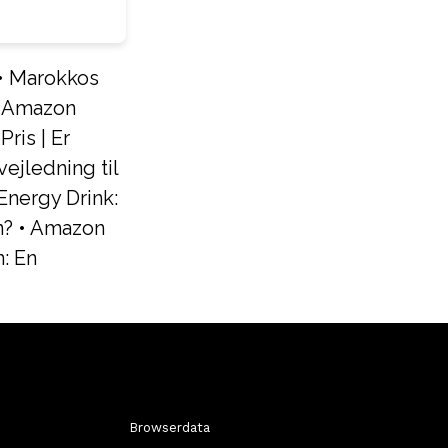
•
Marokkos
•
Amazon
ris | Er
ejledning til
Energy Drink:
n?
•
Amazon
: En
Browserdata