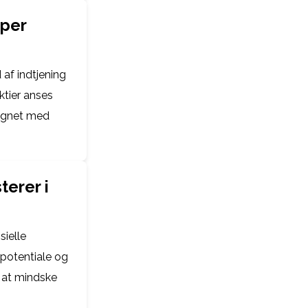
yper
 af indtjening
ktier anses
lignet med
terer i
sielle
potentiale og
r at mindske