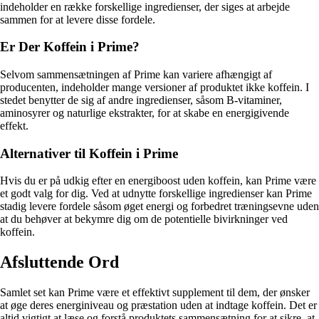
indeholder en række forskellige ingredienser, der siges at arbejde
sammen for at levere disse fordele.
Er Der Koffein i Prime?
Selvom sammensætningen af Prime kan variere afhængigt af
producenten, indeholder mange versioner af produktet ikke koffein. I
stedet benytter de sig af andre ingredienser, såsom B-vitaminer,
aminosyrer og naturlige ekstrakter, for at skabe en energigivende
effekt.
Alternativer til Koffein i Prime
Hvis du er på udkig efter en energiboost uden koffein, kan Prime være
et godt valg for dig. Ved at udnytte forskellige ingredienser kan Prime
stadig levere fordele såsom øget energi og forbedret træningsevne uden
at du behøver at bekymre dig om de potentielle bivirkninger ved
koffein.
Afsluttende Ord
Samlet set kan Prime være et effektivt supplement til dem, der ønsker
at øge deres energiniveau og præstation uden at indtage koffein. Det er
altid vigtigt at læse og forstå produktets sammensætning for at sikre, at